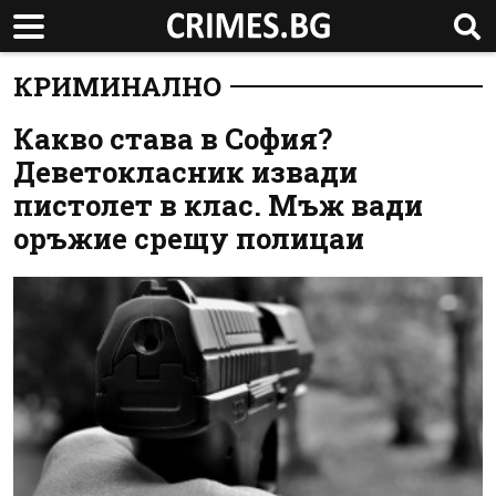
КРИМИНАЛНО
Какво става в София?
Деветокласник извади
пистолет в клас. Мъж вади
оръжие срещу полицаи