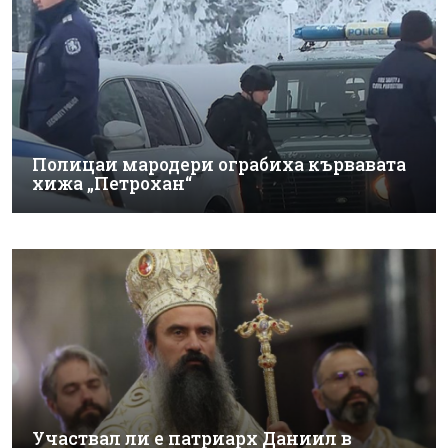
Полицаи мародери ограбиха кървавата
хижа „Петрохан“
Участвал ли е патриарх Даниил в