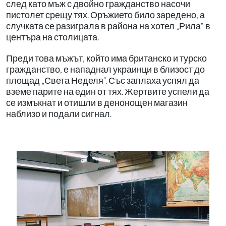
след като мъж с двойно гражданство насочи
пистолет срещу тях. Оръжието било заредено, а
случката се разиграла в района на хотел „Рила“ в
центъра на столицата.
Преди това мъжът, който има британско и турско
гражданство, е нападнал украинци в близост до
площад „Света Неделя“. Със заплаха успял да
вземе парите на един от тях. Жертвите успели да
се измъкнат и отишли в денонощен магазин
наблизо и подали сигнал.