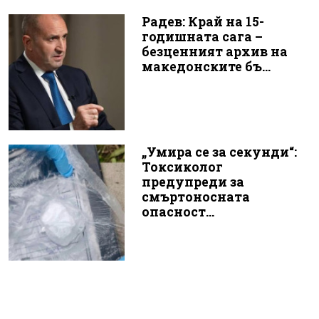
Радев: Край на 15-
годишната сага –
безценният архив на
македонските бъ...
„Умира се за секунди“:
Токсиколог
предупреди за
смъртоносната
опасност...