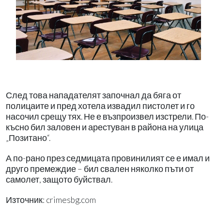
След това нападателят започнал да бяга от
полицаите и пред хотела извадил пистолет и го
насочил срещу тях. Не е възпроизвел изстрели. По-
късно бил заловен и арестуван в района на улица
„Позитано“.
А по-рано през седмицата провинилият се е имал и
друго премеждие – бил свален няколко пъти от
самолет, защото буйствал.
Източник: crimesbg.com