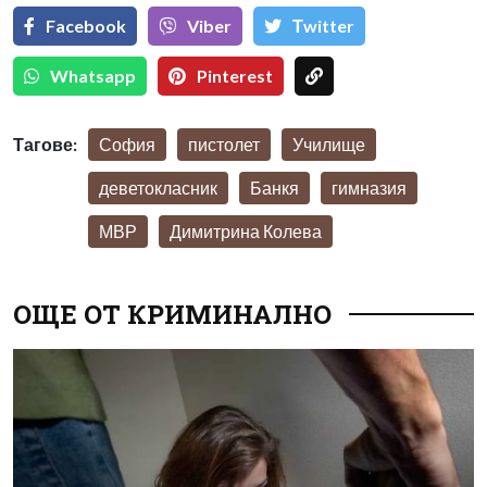
Facebook
Viber
Тwitter
Whatsapp
Pinterest
Тагове:
София
пистолет
Училище
деветокласник
Банкя
гимназия
МВР
Димитрина Колева
ОЩЕ ОТ КРИМИНАЛНО