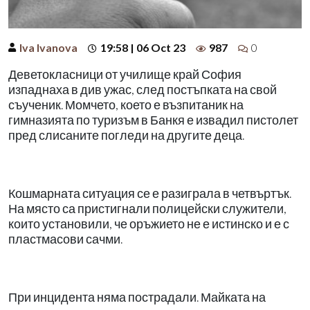
Iva Ivanova
19:58 | 06 Oct 23
987
0
Деветокласници от училище край София
изпаднаха в див ужас, след постъпката на свой
съученик. Момчето, което е възпитаник на
гимназията по туризъм в Банкя е извадил пистолет
пред слисаните погледи на другите деца.
Кошмарната ситуация се е разиграла в четвъртък.
На място са пристигнали полицейски служители,
които установили, че оръжието не е истинско и е с
пластмасови сачми.
При инцидента няма пострадали. Майката на