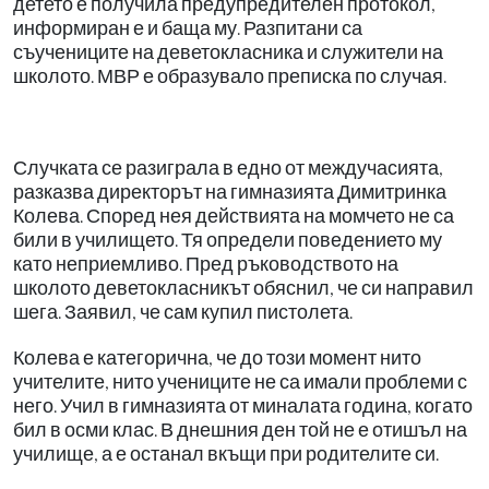
детето е получила предупредителен протокол,
информиран е и баща му. Разпитани са
съучениците на деветокласника и служители на
школото. МВР е образувало преписка по случая.
Случката се разиграла в едно от междучасията,
разказва директорът на гимназията Димитринка
Колева. Според нея действията на момчето не са
били в училището. Тя определи поведението му
като неприемливо. Пред ръководството на
школото деветокласникът обяснил, че си направил
шега. Заявил, че сам купил пистолета.
Колева е категорична, че до този момент нито
учителите, нито учениците не са имали проблеми с
него. Учил в гимназията от миналата година, когато
бил в осми клас. В днешния ден той не е отишъл на
училище, а е останал вкъщи при родителите си.