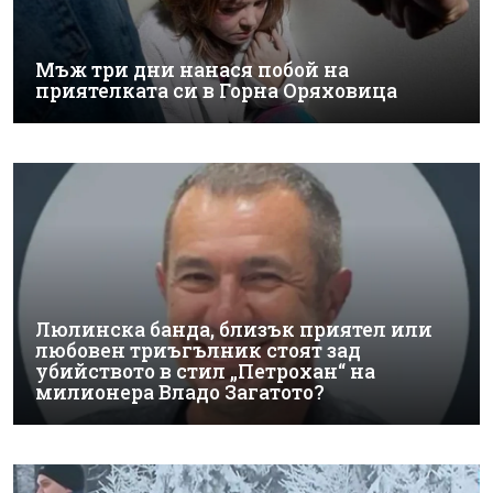
Мъж три дни нанася побой на
приятелката си в Горна Оряховица
Люлинска банда, близък приятел или
любовен триъгълник стоят зад
убийството в стил „Петрохан“ на
милионера Владо Загатото?