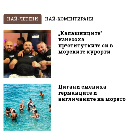
НАЙ-ЧЕТЕНИ
НАЙ-КОМЕНТИРАНИ
„Калашниците“
изнесоха
пр*ститутките си в
морските курорти
Цигани смениха
германците и
англичаните на морето