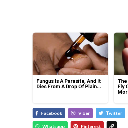
Fungus Is A Parasite, And It
The 
Dies From A Drop Of Plain...
Fly 
Mor
Facebook
Viber
Тwitter
Whatsapp
Pinterest