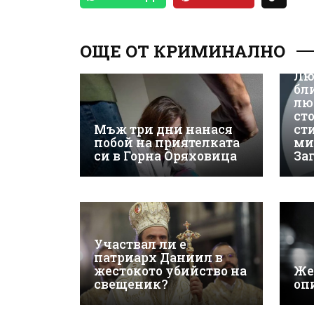
ОЩЕ ОТ КРИМИНАЛНО
Лю
бл
лю
ст
Мъж три дни нанася
ст
побой на приятелката
ми
си в Горна Оряховица
За
Участвал ли е
патриарх Даниил в
жестокото убийство на
Же
свещеник?
оп