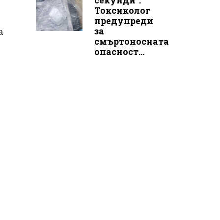
секунди“:
Токсиколог
предупреди
за
а
смъртоносната
опасност...