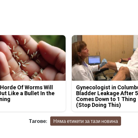
Horde Of Worms Will
Gynecologist in Columb
Out Like a Bullet In the
Bladder Leakage After 
ning
Comes Down to 1 Thing
(Stop Doing This)
Тагове:
Няма етикети за тази новина