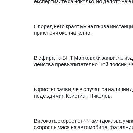
експертизите са няколко, но делото не е
Според него краят му на първа инстанци
приключи окончателно.
В ефира на БНТ Марковски заяви, че из
действа превъзпитателно. Той поясни, ч
Юристът заяви, че в случая са налични 
подсъдимия Кристиан Николов.
Високата скорост от 99 км/ч доказва уми
скорост и маса на автомобила, фаталния