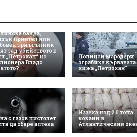
линска банда,
изък приятел или
бовен триъгълник
оят зад убийството в
ил „Петрохан“ на
Полицаи мародери
лионера Владо
ограбиха кървавата
гатото?
хижа „Петрохан“
Иззеха над 2,6 тона
на с газов пистолет
кокаин в
ита да обере аптека
Атлантическия оке