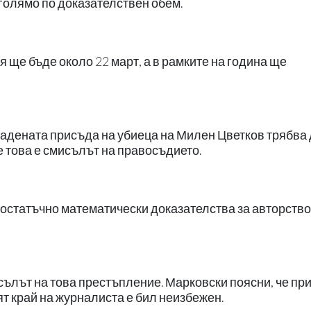
 голямо по доказателствен обем.
я ще бъде около 22 март, а в рамките на година ще
дадената присъда на убиеца на Милен Цветков трябва
е това е смисълът на правосъдието.
достатъчно математически доказателства за авторство
сълът на това престъпление. Марковски поясни, че при
т край на журналиста е бил неизбежен.