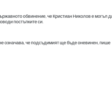
ържавното обвинение, че Кристиан Николов е могъл д
ководи постъпките си.
не означава, че подсъдимият ще бъде оневинен, пише