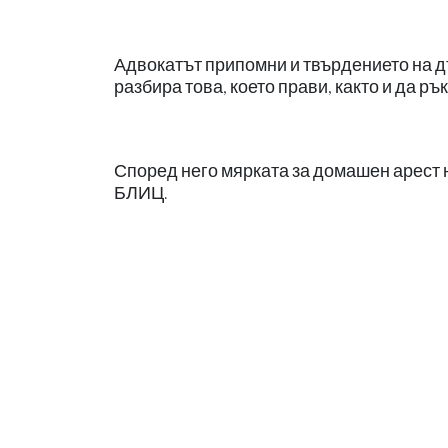
Адвокатът припомни и твърдението на д
разбира това, което прави, както и да ръ
Според него мярката за домашен арест 
БЛИЦ.