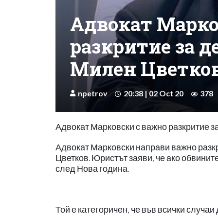
Адвокат Марко
разкритие за д
Милен Цветко
npetrov
20:38 | 02 Oct 20
378
Адвокат Марковски с важно разкритие з
Адвокат Марковски направи важно разк
Цветков. Юристът заяви, че ако обвините
след Нова година.
Той е категоричен, че във всички случа