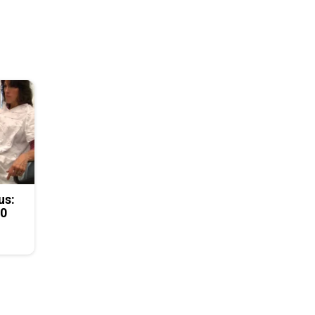
us:
50