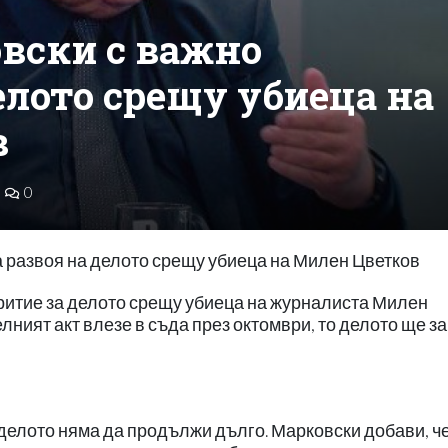
вски с важно
елото срещу убиеца на
в
0
а развоя на делото срещу убиеца на Милен Цветков
ритие за делото срещу убиеца на журналиста Милен
лният акт влезе в съда през октомври, то делото ще з
и делото няма да продължи дълго. Марковски добави, ч