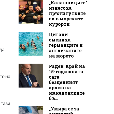
„Калашниците“
изнесоха
пр*ститутките
си в морските
курорти
Цигани
смениха
германците и
 да
англичаните
на морето
Радев: Край на
15-годишната
то на
сага –
безценният
архив на
македонските
бъ...
 тази
„Умира се за