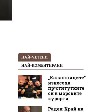
НАЙ-ЧЕТЕНИ
НАЙ-КОМЕНТИРАНИ
„Калашниците“
изнесоха
пр*ститутките
си в морските
курорти
Радев: Край на