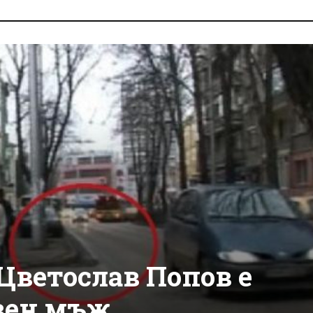
Цветослав Попов е
вен мъж