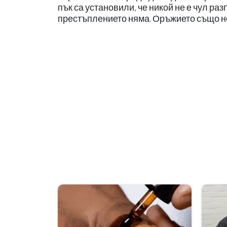
пък са установили, че никой не е чул ра
престъплението няма. Оръжието също не