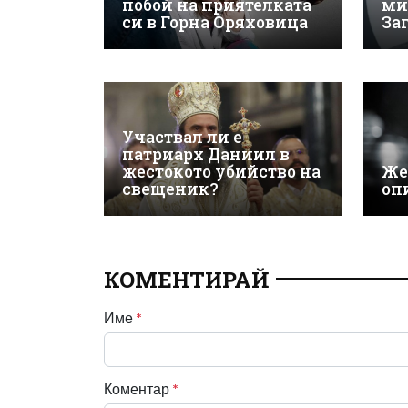
побой на приятелката
ми
си в Горна Оряховица
За
Участвал ли е
патриарх Даниил в
жестокото убийство на
Же
свещеник?
оп
КОМЕНТИРАЙ
Име
*
Коментар
*