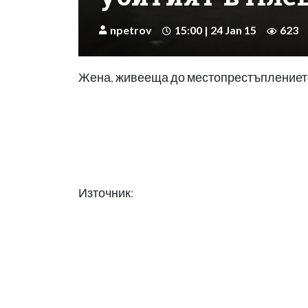
npetrov
15:00 | 24 Jan 15
623
Жена, живееща до местопрестъплението
Източник: