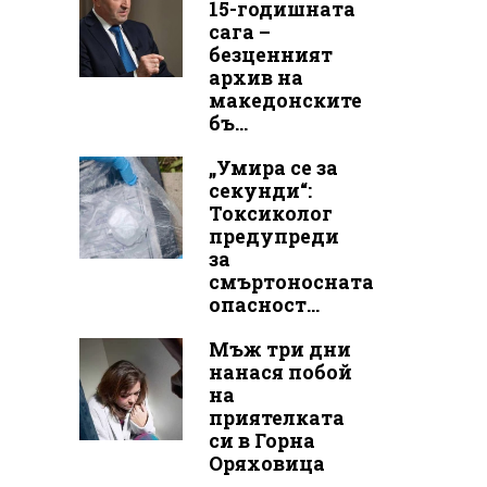
15-годишната
сага –
безценният
архив на
македонските
бъ...
„Умира се за
секунди“:
Токсиколог
предупреди
за
смъртоносната
опасност...
Мъж три дни
нанася побой
на
приятелката
си в Горна
Оряховица