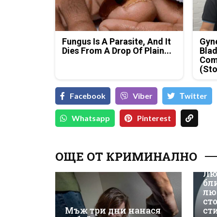
Fungus Is A Parasite, And It
Gyne
Dies From A Drop Of Plain...
Blad
Com
(Sto
Facebook
Viber
Тwitter
Whatsapp
Pinterest
ОЩЕ ОТ КРИМИНАЛНО
Лю
бл
лю
ст
Мъж три дни нанася
ст