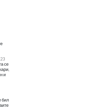
те
 23
та се
кари,
н и
е бил
цаите