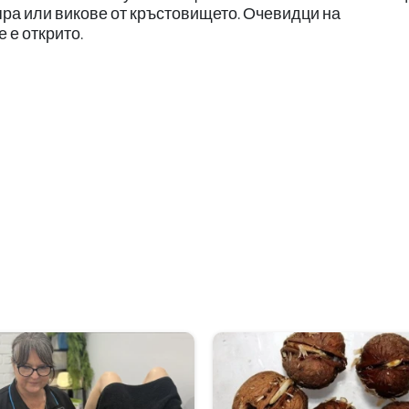
зпра или викове от кръстовището. Очевидци на
 е открито.