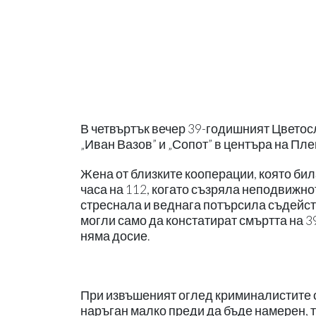
В четвъртък вечер 39-годишният Цветос
„Иван Вазов” и „Сопот” в центъра на Пле
Жена от близките кооперации, която била
часа на 112, когато съзряла неподвижнот
стреснала и веднага потърсила съдейств
могли само да констатират смъртта на 
няма досие.
При извъшеният оглед криминалистите от
наръган малко преди да бъде намерен, т