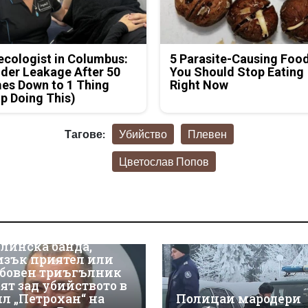
cologist in Columbus:
5 Parasite-Causing Foo
der Leakage After 50
You Should Stop Eating
es Down to 1 Thing
Right Now
p Doing This)
Тагове:
Убийство
Плевен
Цветослав Попов
линска банда,
изък приятел или
бовен триъгълник
оят зад убийството в
ил „Петрохан“ на
Полицаи мародери