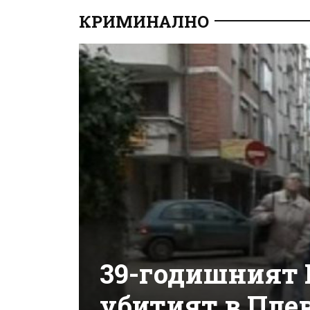
КРИМИНАЛНО
39-годишният 
убитият в Пле