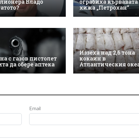
лионера Владо
ограбиха кървавата
гатото?
хижа „Петрохан“
Иззеха над 2,6 тона
на с газов пистолет
кокаин в
ита да обере аптека
Атлантическия оке
Email