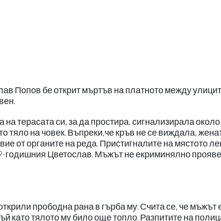
лав Попов бе открит мъртъв на платното между улици
вен.
 на терасата си, за да простира, сигнализирала около
о тяло на човек. Въпреки,че кръв не се виждала, жена
ие от органите на реда. Пристигналите на мястото ле
39-годишния Цветослав. Мъжът не екриминялно прояве
крили прободна рана в гърба му. Счита се, че мъжът 
ъй като тялото му било още топло. Разпитите на поли