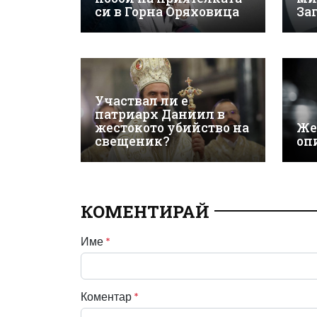
си в Горна Оряховица
За
Участвал ли е
патриарх Даниил в
жестокото убийство на
Же
свещеник?
оп
КОМЕНТИРАЙ
Име
*
Коментар
*