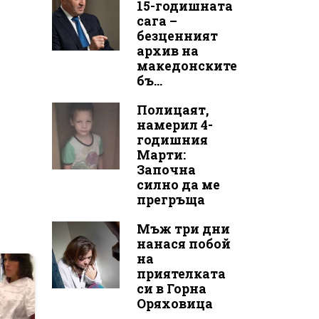
15-годишната
сага –
безценният
архив на
македонските
бъ...
Полицаят,
намерил 4-
годишния
Марти:
Започна
силно да ме
прегръща
Мъж три дни
нанася побой
на
приятелката
си в Горна
Оряховица