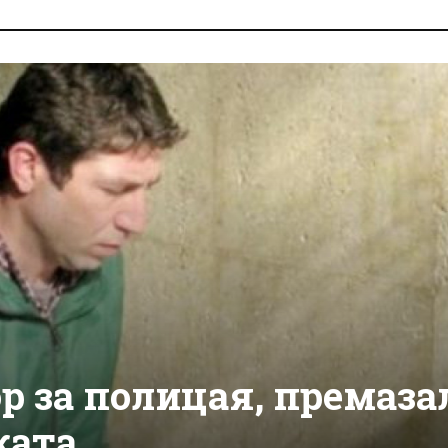
ор за полицая, премаза
ката