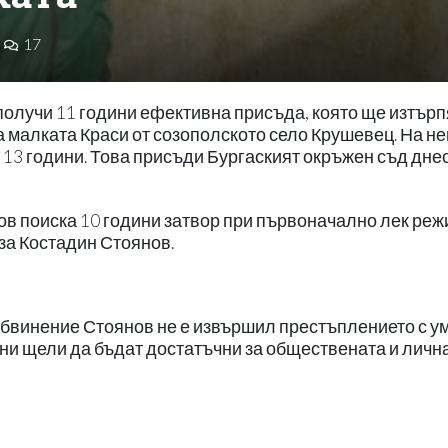
17
олучи 11 години ефективна присъда, която ще изтърп
 малката Краси от созополското село Крушевец. На не
 13 години. Това присъди Бургаският окръжен съд днес
в поиска 10 години затвор при първоначално лек реж
за Костадин Стоянов.
бвинение Стоянов не е извършил престъплението с у
ини щели да бъдат достатъчни за обществената и личн