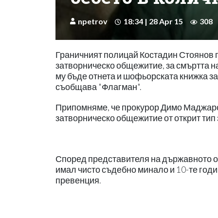
npetrov
18:34 | 28 Apr 15
308
Граничният полицай Костадин Стоянов п
затворническо общежитие, за смъртта на
му бъде отнета и шофьорската книжка за
съобщава "Флагман".
Припомняме, че прокурор Димо Маджаро
затворническо общежитие от открит тип 
Според представителя на държавното о
имал чисто съдебно минало и 10-те год
превенция.