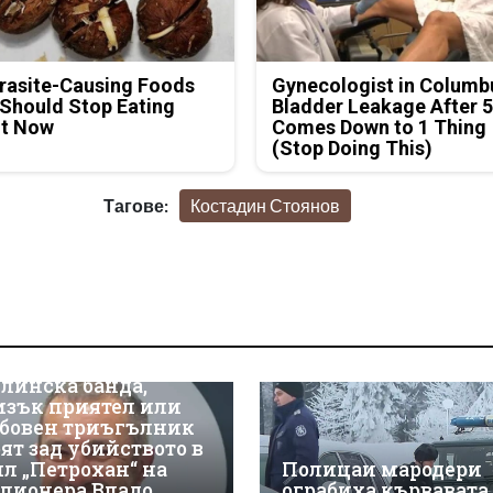
rasite-Causing Foods
Gynecologist in Columb
Should Stop Eating
Bladder Leakage After 
ht Now
Comes Down to 1 Thing
(Stop Doing This)
Тагове:
Костадин Стоянов
линска банда,
изък приятел или
бовен триъгълник
оят зад убийството в
ил „Петрохан“ на
Полицаи мародери
лионера Владо
ограбиха кървавата