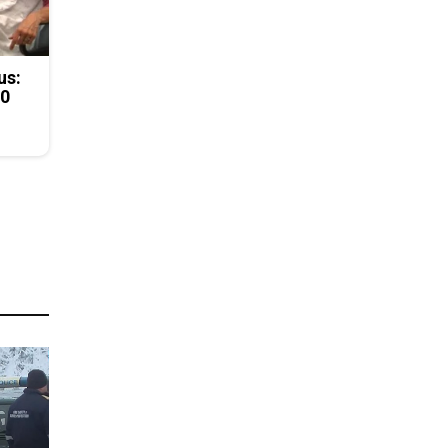
us:
50