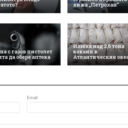
гатото?
хижа „Петрохан“
Иззеха над 2,6 тона
на с газов пистолет
кокаин в
ита да обере аптека
Атлантическия оке
Email