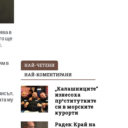
ява в
го ще
,
им в
НАЙ-ЧЕТЕНИ
НАЙ-КОМЕНТИРАНИ
„Калашниците“
мисъл,
изнесоха
ата му
пр*ститутките
си в морските
курорти
Радев: Край на