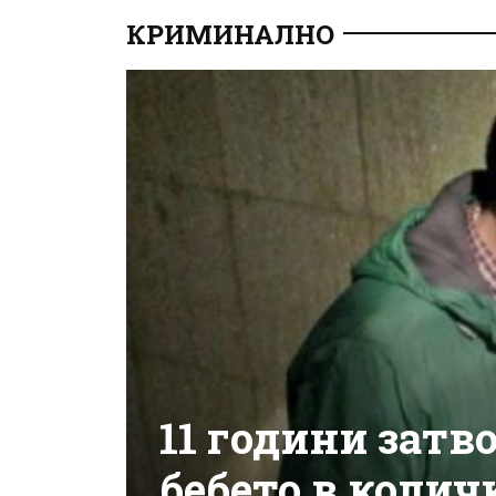
КРИМИНАЛНО
11 години затв
бебето в колич