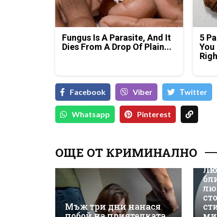
Fungus Is A Parasite, And It
5 Pa
Dies From A Drop Of Plain...
You 
Rig
Facebook
Viber
Тwitter
Whatsapp
Pinterest
ОЩЕ ОТ КРИМИНАЛНО
Лю
бл
лю
ст
Мъж три дни нанася
ст
побой на приятелката
ми