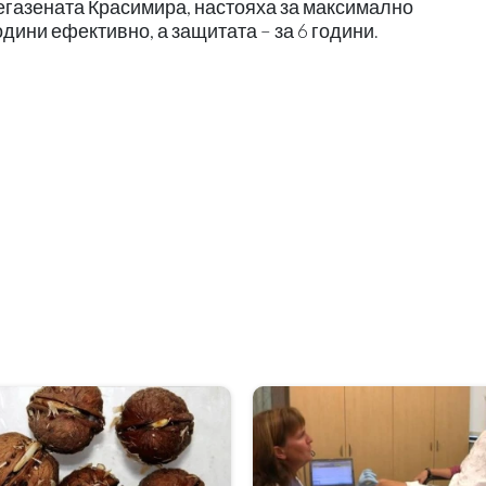
егазената Красимира, настояха за максимално
дини ефективно, а защитата – за 6 години.