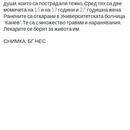
души, които са пострадали тежко. Сред тях са две
момичета на 15 и на 17 години и 27-годишна жена.
Ранените са откарани в Университетската болница
“Канев”. Те са с множество травми и наранявания.
Лекарите се борят за живота им.
СНИМКА: БГ НЕС