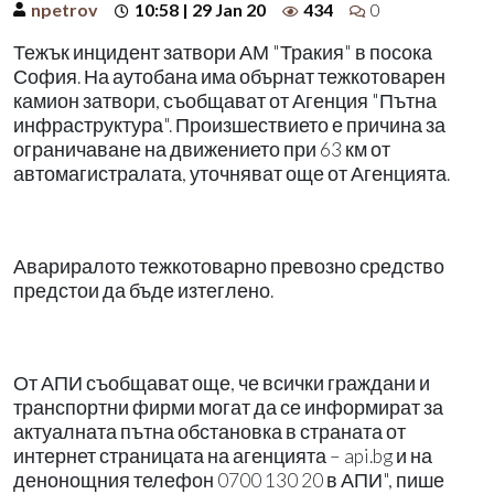
npetrov
10:58 | 29 Jan 20
434
0
Тежък инцидент затвори АМ "Тракия" в посока
София. На аутобана има обърнат тежкотоварен
камион затвори, съобщават от Агенция "Пътна
инфраструктура". Произшествието е причина за
ограничаване на движението при 63 км от
автомагистралата, уточняват още от Агенцията.
Авариралото тежкотоварно превозно средство
предстои да бъде изтеглено.
От АПИ съобщават още, че всички граждани и
транспортни фирми могат да се информират за
актуалната пътна обстановка в страната от
интернет страницата на агенцията – api.bg и на
денонощния телефон 0700 130 20 в АПИ", пише