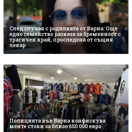
След случая с родилката от Варна: Още
едно семейство разказа за бременност с
трагичен край, проследена от същия
лекар
Полицията във Варна конфискува
менте стоки за близо 650 000 евро