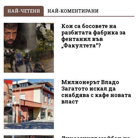
НАЙ-ЧЕТЕНИ
НАЙ-КОМЕНТИРАНИ
Кои са босовете на
разбитата фабрика за
фентанил във
„Факултета“?
Милионерът Владо
Загатото искал да
снабдява с кафе новата
власт