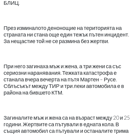
БЛИЦ.
През изминалото денонощие на територията на
страната ни стана още един тежък пътен инцидент.
За нещастие той не се размина без жертви.
При него загинаха мъж и жена, а три жени са със
сериозни наранявания. Тежката катастрофа е
станала вчера вечерта на пътя Мартен – Русе.
Сблъсъкът между ТИР и три леки автомобила е в
района на бившето КТМ.
Загиналите мъж и жена са на възраст между 20 и 25
години. Жертвите са пътували в едната кола. В
същия автомобил са пътували и останалите трима