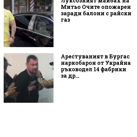
Луксозният майбах на
Митьо Очите опожарен
заради балони с райски
газ
Арестуваният в Бургас
наркобарон от Украйна
ръководел 14 фабрики
за др...