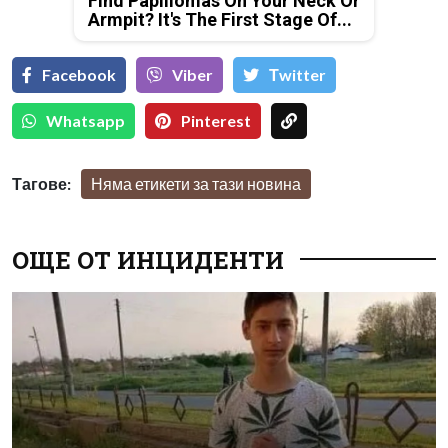
Find Papillomas On Your Neck Or
Armpit? It's The First Stage Of...
Facebook
Viber
Тwitter
Whatsapp
Pinterest
Тагове:
Няма етикети за тази новина
ОЩЕ ОТ ИНЦИДЕНТИ