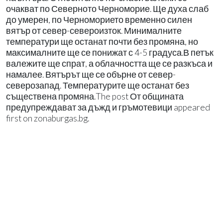
очакват по Северното Черноморие. Ще духа слаб
до умерен, по Черноморието временно силен
вятър от север-североизток. Минималните
температури ще останат почти без промяна, но
максималните ще се понижат с 4-5 градуса.В петък
валежите ще спрат, а облачността ще се разкъса и
намалее. Вятърът ще се обърне от север-
северозапад. Температурите ще останат без
съществена промяна.The post От общината
предупреждават за дъжд и гръмотевици appeared
first on zonaburgas.bg.