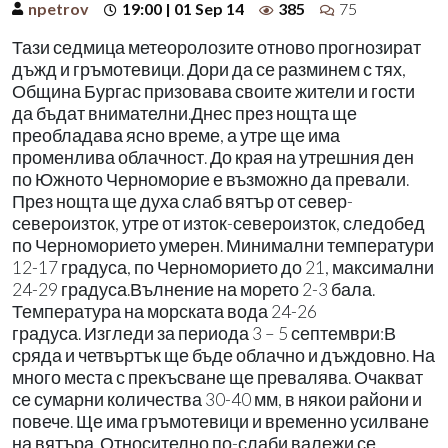
npetrov
19:00 | 01 Sep 14
385
75
Тази седмица метеоролозите отново прогнозират
дъжд и гръмотевици. Дори да се разминем с тях,
Община Бургас призовава своите жители и гости
да бъдат внимателни.Днес през нощта ще
преобладава ясно време, а утре ще има
променлива облачност. До края на утрешния ден
по Южното Черноморие е възможно да превали.
През нощта ще духа слаб вятър от север-
североизток, утре от изток-североизток, следобед
по Черноморието умерен. Минимални температури
12-17 градуса, по Черноморието до 21, максимални
24-29 градуса.Вълнение на морето 2-3 бала.
Температура на морската вода 24-26
градуса. Изгледи за периода 3 – 5 септември:В
сряда и четвъртък ще бъде облачно и дъждовно. На
много места с прекъсване ще превалява. Очакват
се сумарни количества 30-40 мм, в някои райони и
повече. Ще има гръмотевици и временно усилване
на вятъра. Относително по-слаби валежи се