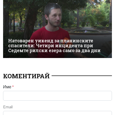
Натоварен уикенд за планинските
спасители: Четири инцидента при
Седемте рилски езера само за два дни
КОМЕНТИРАЙ
Име
*
Email