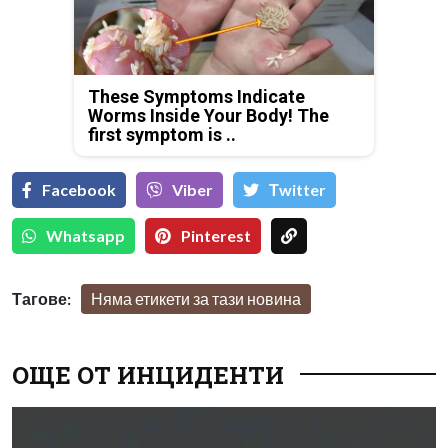
These Symptoms Indicate
Worms Inside Your Body! The
first symptom is ..
Facebook
Viber
Тwitter
Whatsapp
Pinterest
Тагове:
Няма етикети за тази новина
ОЩЕ ОТ ИНЦИДЕНТИ