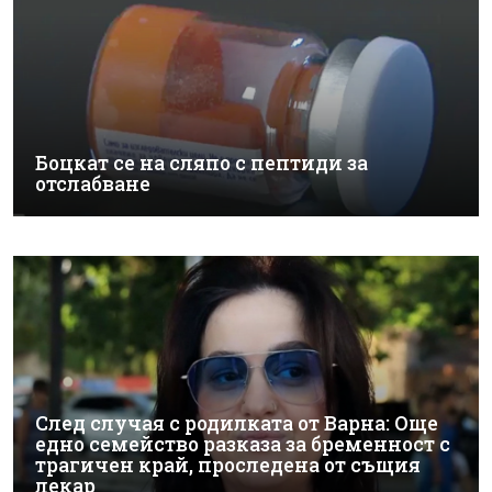
Боцкат се на сляпо с пептиди за
отслабване
След случая с родилката от Варна: Още
едно семейство разказа за бременност с
трагичен край, проследена от същия
лекар