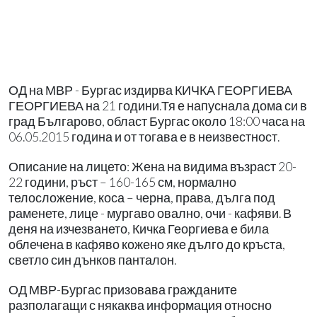
ОД на МВР - Бургас издирва КИЧКА ГЕОРГИЕВА
ГЕОРГИЕВА на 21 години.Тя е напуснала дома си в
град Българово, област Бургас около 18:00 часа на
06.05.2015 година и от тогава е в неизвестност.
Описание на лицето: Жена на видима възраст 20-
22 години, ръст – 160-165 см, нормално
телосложение, коса – черна, права, дълга под
раменете, лице - мургаво овално, очи - кафяви. В
деня на изчезването, Кичка Георгиева е била
облечена в кафяво кожено яке дълго до кръста,
светло син дънков панталон.
ОД МВР-Бургас призовава гражданите
разполагащи с някаква информация относно