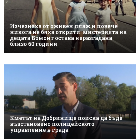
Изчезнаха от оживен плаж и повече
никога не бяха открити: мистерията на
децата Бомонт остава неразгадана
близо 60 години
Кметът на Добринище поиска да бъде
възстановено полицейското
управление в града