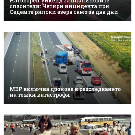
Натоварен уикенд за планинските
спасители: Четири инцидента при
Седемте рилски езера само за два дни
МВР включва дронове в разследването
на тежки катастрофи