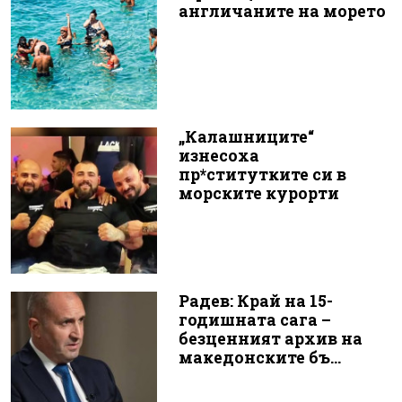
англичаните на морето
„Калашниците“
изнесоха
пр*ститутките си в
морските курорти
Радев: Край на 15-
годишната сага –
безценният архив на
македонските бъ...