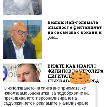
Безлов: Най-голямата
опасност е фентанилът
да се смесва с кокаин и
„би...
ВИЖТЕ КАК ИВАЙЛО
ФИЛИПОВ КОНТРОЛИРА
ДИГИТАЛНАТА
ДЪРЖАВА ЗАД ГЪРБА
НА П...
С използването на сайта вие приемате, че
използваме „
" за подобряване на
бисквитки
преживяването, персонализиране на
съдържанието и рекламите, и анализиране