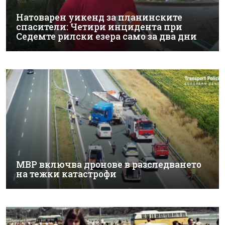
Натоварен уикенд за планинските
спасители: Четири инцидента при
Седемте рилски езера само за два дни
МВР включва дронове в разследването
на тежки катастрофи