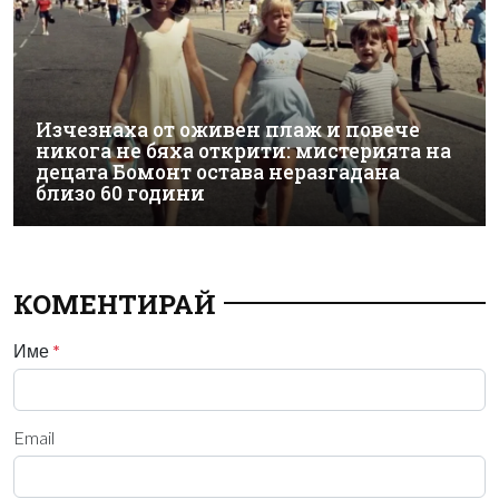
Изчезнаха от оживен плаж и повече
никога не бяха открити: мистерията на
децата Бомонт остава неразгадана
близо 60 години
КОМЕНТИРАЙ
Име
*
Email