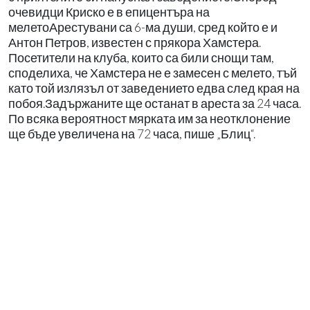
очевидци Криско е в епицентъра на
мелетоАрестувани са 6-ма души, сред който е и
Антон Петров, известен с прякора Хамстера.
Посетители на клуба, които са били снощи там,
споделиха, че Хамстера не е замесен с мелето, тъй
като той излязъл от заведението едва след края на
побоя.Задържаните ще останат в ареста за 24 часа.
По всяка вероятност мярката им за неотклонение
ще бъде увеличена на 72 часа, пише „Блиц“.