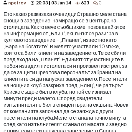
npetrov
20:03 | 03 Jan 14
623
0
Ето какво разказаха очевидциСтрашно меле стана
снощи в заведение, намиращо се в центъра на
столицата. Както вече съобщихме, позовавайки се
на информация от „Блиц“, екшънът се разигра в
култовото заведение – „Планет“, известно като
„Бара на богатите“. В мелето участвали 10 мъже,
които са били клиенти на заведението. Те се сбили
пред входа на „Планет“. Единият от участниците в
побоя извадил пистолета си и произвел изстрел, за
да се защити.През това персоналът забранил на
клиентите си да напускат заведението. Посетители
на нощния клуб разкриха пред „Блиц“, че рапърът
Криско също е бил в клуба, но той се изнизал
минути преди мелето. Според свидетели
изпълнителят е бил в епицентъра на екшъна. Човек
от компанията започнал да се заяжда с други
посетители на клуба.Мелето станала точно минута
след като изпълнителят станал от масата и заедно
с приятелите си напуснал заведението.Според