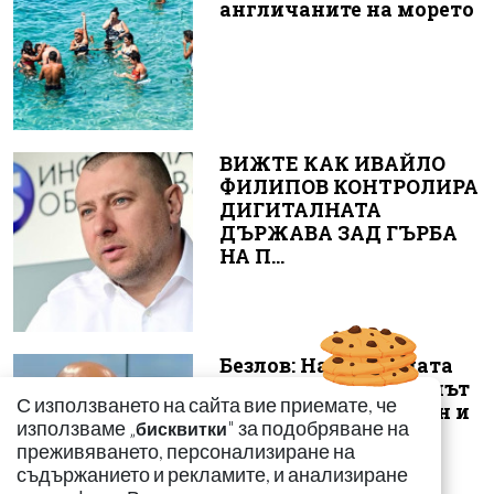
англичаните на морето
ВИЖТЕ КАК ИВАЙЛО
ФИЛИПОВ КОНТРОЛИРА
ДИГИТАЛНАТА
ДЪРЖАВА ЗАД ГЪРБА
НА П...
Безлов: Най-голямата
опасност е фентанилът
С използването на сайта вие приемате, че
да се смесва с кокаин и
използваме „
" за подобряване на
бисквитки
„би...
преживяването, персонализиране на
съдържанието и рекламите, и анализиране