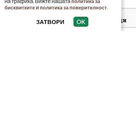
на трафика. Вижте нашата
политика за
и
.
бисквитките
политика за поверителност
Киев: 16 000 чужденци
ЗАТВОРИ
OK
се сражават в
украинските
въоръжени сили