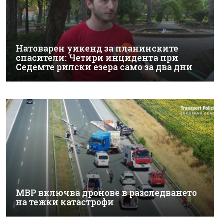
Натоварен уикенд за планинските
спасители: Четири инцидента при
Седемте рилски езера само за два дни
МВР включва дронове в разследването
на тежки катастрофи