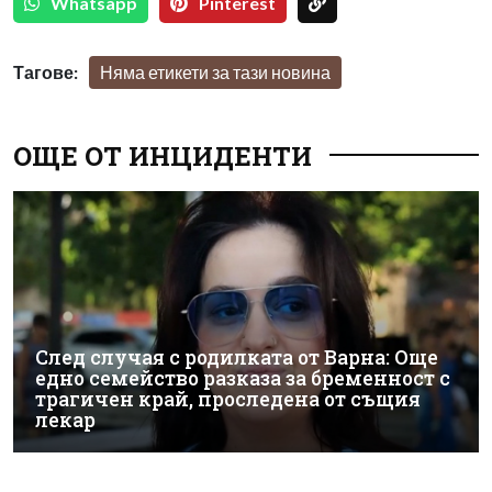
Whatsapp
Pinterest
Тагове:
Няма етикети за тази новина
ОЩЕ ОТ ИНЦИДЕНТИ
След случая с родилката от Варна: Още
едно семейство разказа за бременност с
трагичен край, проследена от същия
лекар