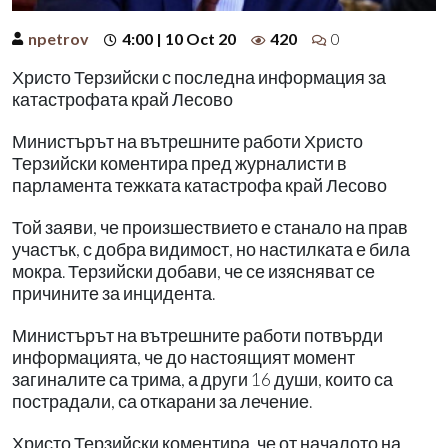
npetrov
4:00 | 10 Oct 20
420
0
Христо Терзийски с последна информация за
катастрофата край Лесово
Министърът на вътрешните работи Христо
Терзийски коментира пред журналисти в
парламента тежката катастрофа край Лесово
Той заяви, че произшествието е станало на прав
участък, с добра видимост, но настилката е била
мокра. Терзийски добави, че се изясняват се
причините за инцидента.
Министърът на вътрешните работи потвърди
информацията, че до настоящият момент
загиналите са трима, а други 16 души, които са
пострадали, са откарани за лечение.
Христо Терзийски коментира, че от началото на