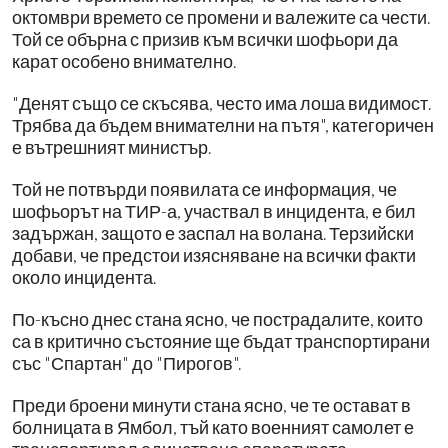
октомври времето се промени и валежите са чести.
Той се обърна с призив към всички шофьори да
карат особено внимателно.
"Денят също се скъсява, често има лоша видимост.
Трябва да бъдем внимателни на пътя", категоричен
е вътрешният министър.
Той не потвърди появилата се информация, че
шофьорът на ТИР-а, участвал в инцидента, е бил
задържан, защото е заспал на волана. Терзийски
добави, че предстои изясняване на всички факти
около инцидента.
По-късно днес стана ясно, че пострадалите, които
са в критично състояние ще бъдат транспортирани
със "Спартан" до "Пирогов".
Преди броени минути стана ясно, че те остават в
болницата в Ямбол, тъй като военният самолет е