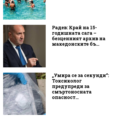
Радев: Край на 15-
годишната сага –
безценният архив на
македонските бъ...
„Умира се за секунди“:
Токсиколог
предупреди за
смъртоносната
опасност...