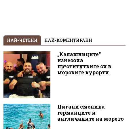
НАЙ-ЧЕТЕНИ
НАЙ-КОМЕНТИРАНИ
„Калашниците“
изнесоха
пр*ститутките си в
морските курорти
Цигани смениха
германците и
англичаните на морето