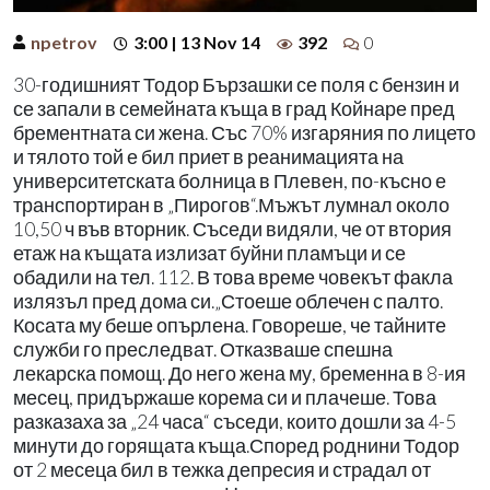
npetrov
3:00 | 13 Nov 14
392
0
30-годишният Тодор Бързашки се поля с бензин и
се запали в семейната къща в град Койнаре пред
брементната си жена. Със 70% изгаряния по лицето
и тялото той е бил приет в реанимацията на
университетската болница в Плевен, по-късно е
транспортиран в „Пирогов“.Мъжът лумнал около
10,50 ч във вторник. Съседи видяли, че от втория
етаж на къщата излизат буйни пламъци и се
обадили на тел. 112. В това време човекът факла
излязъл пред дома си.„Стоеше облечен с палто.
Косата му беше опърлена. Говореше, че тайните
служби го преследват. Отказваше спешна
лекарска помощ. До него жена му, бременна в 8-ия
месец, придържаше корема си и плачеше. Това
разказаха за „24 часа“ съседи, които дошли за 4-5
минути до горящата къща.Според роднини Тодор
от 2 месеца бил в тежка депресия и страдал от