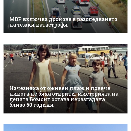
МВР включва дронове в разследването
на тежки катастрофи
Изчезнаха от оживен плаж и повече
никога не бяха открити: мистерията на
децата Бомонт остава неразгадана
близо 60 години