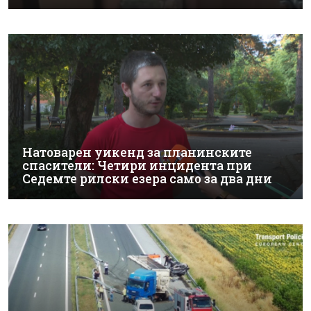
Натоварен уикенд за планинските
спасители: Четири инцидента при
Седемте рилски езера само за два дни