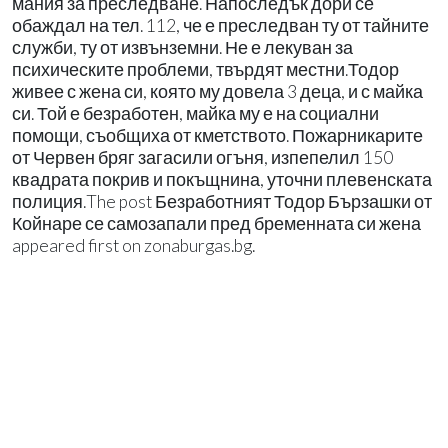
мания за преследване. Напоследък дори се
обаждал на тел. 112, че е преследван ту от тайните
служби, ту от извънземни. Не е лекуван за
психическите проблеми, твърдят местни.Тодор
живее с жена си, която му довела 3 деца, и с майка
си. Той е безработен, майка му е на социални
помощи, съобщиха от кметството. Пожарникарите
от Червен бряг загасили огъня, изпепелил 150
квадрата покрив и покъщнина, уточни плевенската
полиция.The post Безработният Тодор Бързашки от
Койнаре се самозапали пред бременната си жена
appeared first on zonaburgas.bg.