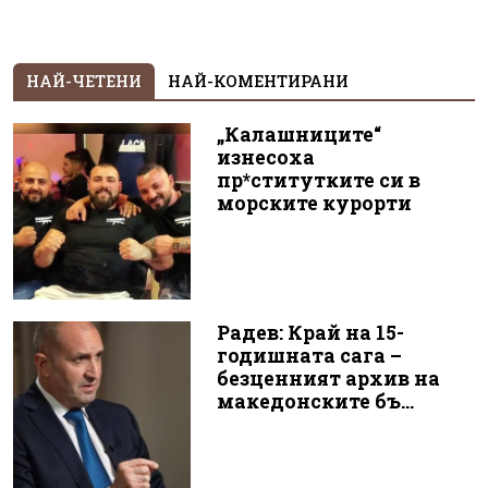
НАЙ-ЧЕТЕНИ
НАЙ-КОМЕНТИРАНИ
„Калашниците“
изнесоха
пр*ститутките си в
морските курорти
Радев: Край на 15-
годишната сага –
безценният архив на
македонските бъ...