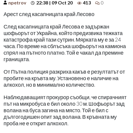
npetrov
22:38 | 09 Oct 20
413
0
Арест след касапницата край Лесово
След касапницата край Лесова е задържан
шофьорът от Украйна, който предизвика тежката
катастрофа край тази сутрин. Мярката му е за 24
часа. По време на сблъсъка шофьорът на камиона
спрял на пътното платно. Той е чакал да премине
границата.
От Пътна полиция разкриха какъв е резултатът от
пробите на кръвта му. Установено е наличие на
алкохол, но в минимално количество.
Наблюдаващият прокурор съобщи, че спирачният
път на микробуса е бил около 30 м. Шофьорът зад
волана на буса загина на място. Той е бил с
дългогодишен опит зад волана. В кръвната му
проба не е открит алкохол.