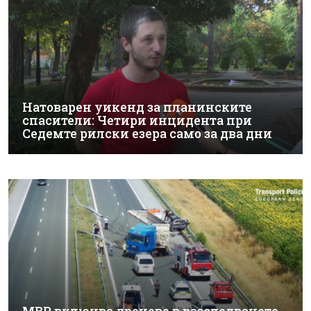
Натоварен уикенд за планинските
спасители: Четири инцидента при
Седемте рилски езера само за два дни