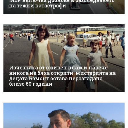
МВР включва дронове в разследването
на тежки катастрофи
Изчезнаха от оживен плаж и повече
никога не бяха открити: мистерията на
децата Бомонт остава неразгадана
близо 60 години