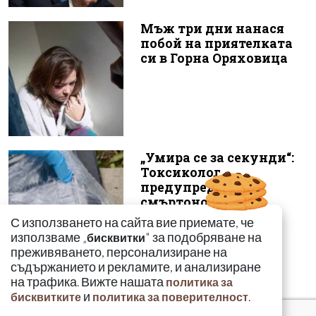
Мъж три дни нанася
побой на приятелката
си в Горна Оряховица
„Умира се за секунди“:
Токсиколог
предупреди за
смъртоносната
опасност...
С използването на сайта вие приемате, че
използваме „
" за подобряване на
бисквитки
преживяването, персонализиране на
съдържанието и рекламите, и анализиране
на трафика. Вижте нашата
политика за
и
.
бисквитките
политика за поверителност