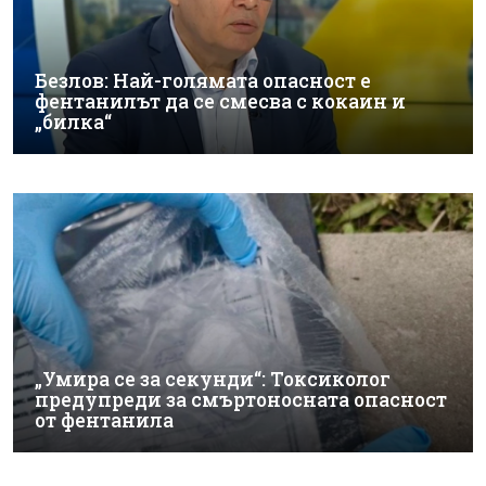
Безлов: Най-голямата опасност е
фентанилът да се смесва с кокаин и
„билка“
„Умира се за секунди“: Токсиколог
предупреди за смъртоносната опасност
от фентанила