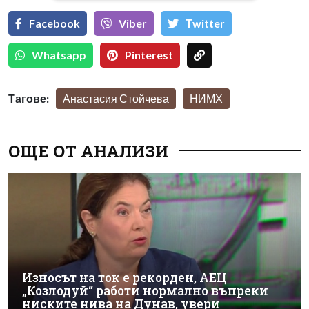
Facebook
Viber
Тwitter
Whatsapp
Pinterest
Тагове:
Анастасия Стойчева
НИМХ
ОЩЕ ОТ АНАЛИЗИ
Износът на ток е рекорден, АЕЦ
„Козлодуй“ работи нормално въпреки
ниските нива на Дунав, увери