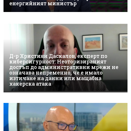
енергийният министър
Д-р Християн Даскалов, експерт по
киберсигурност: Неоторизираният
достъп до административни мрежи не
означава непременно, че е имало
изтичане на данни или мащабна
хакерска атака