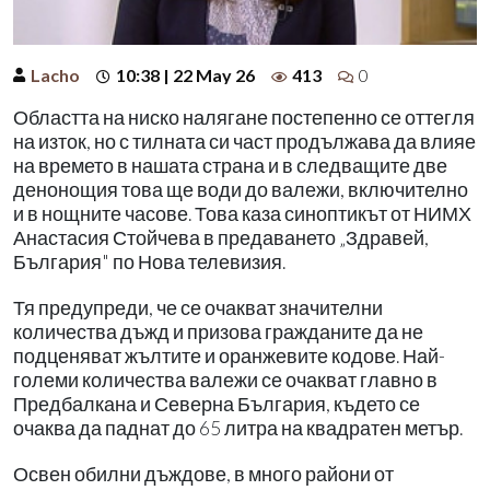
Lacho
10:38 | 22 May 26
413
0
Областта на ниско налягане постепенно се оттегля
на изток, но с тилната си част продължава да влияе
на времето в нашата страна и в следващите две
денонощия това ще води до валежи, включително
и в нощните часове. Това каза синоптикът от НИМХ
Анастасия Стойчева в предаването „Здравей,
България" по Нова телевизия.
Тя предупреди, че се очакват значителни
количества дъжд и призова гражданите да не
подценяват жълтите и оранжевите кодове. Най-
големи количества валежи се очакват главно в
Предбалкана и Северна България, където се
очаква да паднат до 65 литра на квадратен метър.
Освен обилни дъждове, в много райони от