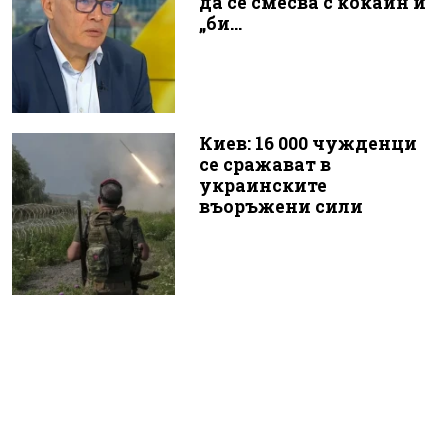
да се смесва с кокаин и
„би...
Киев: 16 000 чужденци
се сражават в
украинските
въоръжени сили