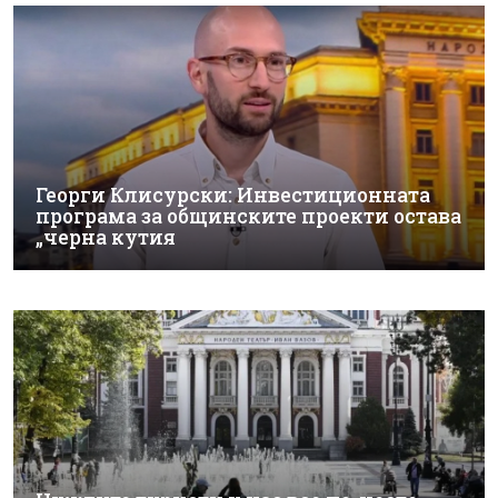
Георги Клисурски: Инвестиционната
програма за общинските проекти остава
„черна кутия