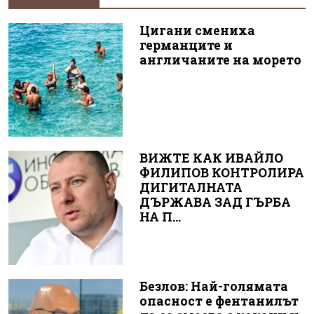
Цигани смениха
германците и
англичаните на морето
ВИЖТЕ КАК ИВАЙЛО
ФИЛИПОВ КОНТРОЛИРА
ДИГИТАЛНАТА
ДЪРЖАВА ЗАД ГЪРБА
НА П...
Безлов: Най-голямата
опасност е фентанилът