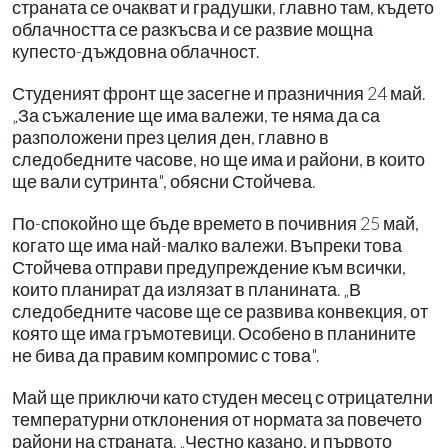
страната се очакват и градушки, главно там, където
облачността се разкъсва и се развие мощна
купесто-дъждовна облачност.
Студеният фронт ще засегне и празничния 24 май.
„За съжаление ще има валежи, те няма да са
разположени през целия ден, главно в
следобедните часове, но ще има и райони, в които
ще вали сутринта", обясни Стойчева.
По-спокойно ще бъде времето в почивния 25 май,
когато ще има най-малко валежи. Въпреки това
Стойчева отправи предупреждение към всички,
които планират да излязат в планината. „В
следобедните часове ще се развива конвекция, от
която ще има гръмотевици. Особено в планините
не бива да правим компромис с това".
Май ще приключи като студен месец с отрицателни
температурни отклонения от нормата за повечето
райони на страната. „Честно казано, и първото