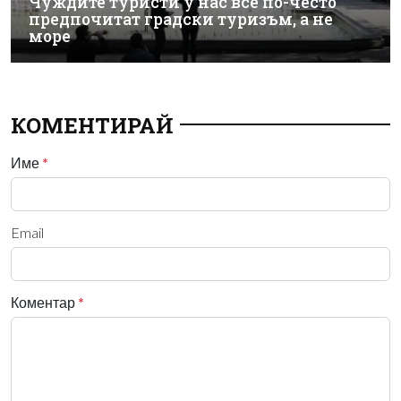
Чуждите туристи у нас все по-често
предпочитат градски туризъм, а не
море
КОМЕНТИРАЙ
Име
*
Email
Коментар
*