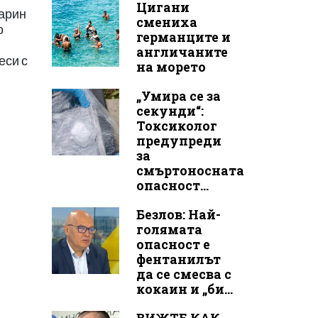
Цигани
гарин
смениха
о
германците и
англичаните
еси с
на морето
„Умира се за
секунди“:
Токсиколог
предупреди
за
смъртоносната
опасност...
Безлов: Най-
голямата
опасност е
фентанилът
да се смесва с
кокаин и „би...