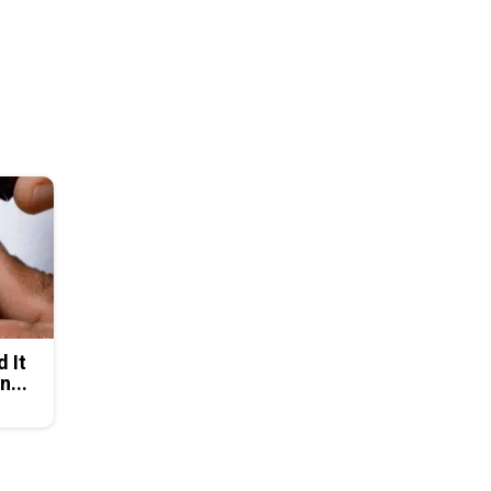
d It
n...