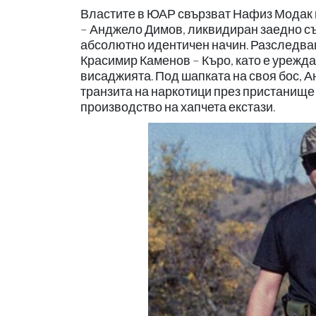
Властите в ЮАР свързват Нафиз Модак и
– Анджело Димов, ликвидиран заедно съ
абсолютно идентичен начин. Разследващ
Красимир Каменов – Къро, като е урежд
висаджията. Под шапката на своя бос, 
транзита на наркотици през пристанище
производство на хапчета екстази.