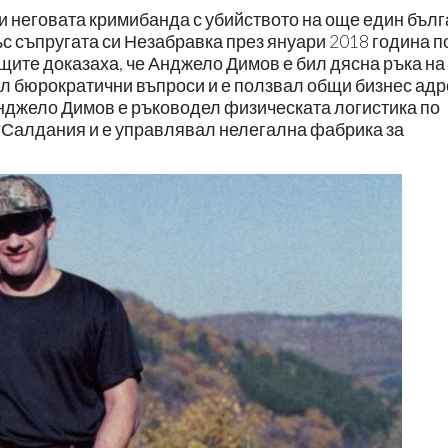
 неговата кримибанда с убийството на още един бъл
с съпругата си Незабравка през януари 2018 година п
ите доказаха, че Анджело Димов е бил дясна ръка на
ал бюрократични въпроси и е ползвал общи бизнес адр
Анджело Димов е ръководел физическата логистика по
 Салдания и е управлявал нелегална фабрика за