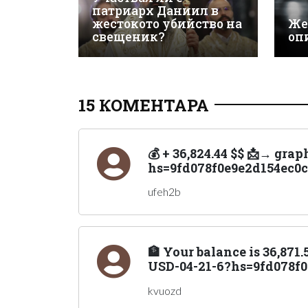
патриарх Даниил в
жестокото убийство на
Же
свещеник?
оп
15 КОМЕНТАРА
💰 + 36,824.44 $$ 📩→ gr
hs=9fd078f0e9e2d154ec0c
ufeh2b
🏦 Your balance is 36,871
USD-04-21-6?hs=9fd078f0
kvuozd