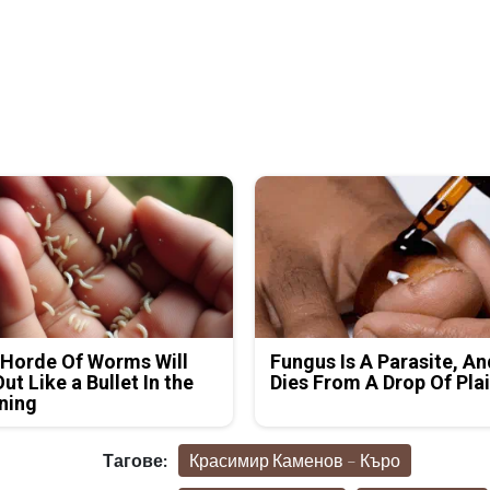
Horde Of Worms Will
Fungus Is A Parasite, An
Out Like a Bullet In the
Dies From A Drop Of Plai
ning
Тагове:
Красимир Каменов – Къро