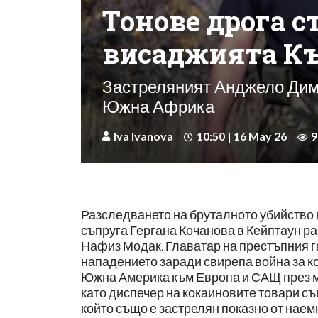
Тонове дрога с
висаджията Къ
Застреляният Анджело Димо
Южна Африка
Iva Ivanova
10:50 | 16 May 26
9
Разследването на бруталното убийство 
съпруга Гергана Кочанова в Кейптаун ра
Нафиз Модак. Главатар на престъпния г
нападението заради свирепа война за к
Южна Америка към Европа и САЩ през м
като диспечер на кокаиновите товари съ
който също е застрелян показно от нае