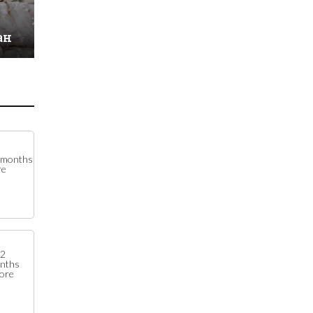
ан
 months
re
2
nths
fore