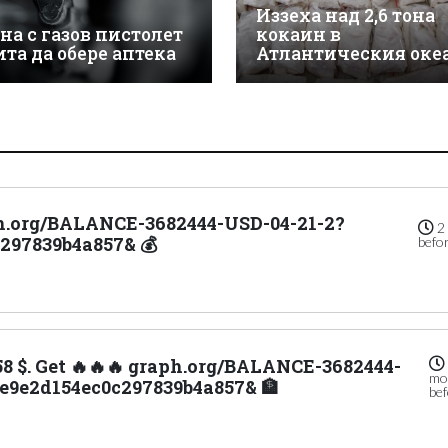
Иззеха над 2,6 тона
на с газов пистолет
кокаин в
ита да обере аптека
Атлантическия оке
aph.org/BALANCE-3682444-USD-04-21-2?
2
297839b4a857& 💰
befo
.58 $. Get 🔥🔥🔥 graph.org/BALANCE-3682444-
mo
e9e2d154ec0c297839b4a857& 🏦
be