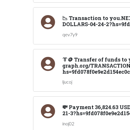
📉 Transaction to you.N
DOLLARS-04-24-2?hs=9fd0
qev7y9
👔🪙 Transfer of funds to
graph.org/TRANSACTION-
hs=9fd078f0e9e2d154ec0c
ljucoj
💸 Payment 36,824.63 US
21-3?hs=9fd078f0e9e2d15
inoj02