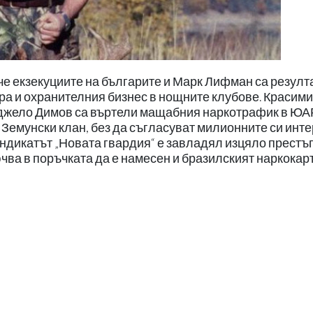
е екзекуциите на българите и Марк Лифман са резулта
а и охранителния бизнес в нощните клубове. Красим
нджело Димов са въртели мащабния наркотрафик в ЮА
Земунски клан, без да съгласуват милионните си инте
ндикатът „Новата гвардия“ е завладял изцяло престъ
ючва в поръчката да е намесен и бразилският наркокар