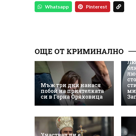
Whatsapp
Pinterest
ОЩЕ ОТ КРИМИНАЛНО
Лю
бл
лю
ст
Мъж три дни нанася
ст
побой на приятелката
ми
си в Горна Оряховица
За
Участвал ли е