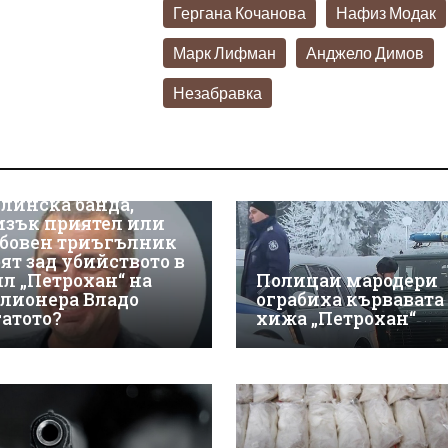
Гергана Кочанова
Нафиз Модак
Марк Лифман
Анджело Димов
Незабравка
линска банда,
изък приятел или
бовен триъгълник
оят зад убийството в
ил „Петрохан“ на
Полицаи мародери
лионера Владо
ограбиха кървавата
гатото?
хижа „Петрохан“