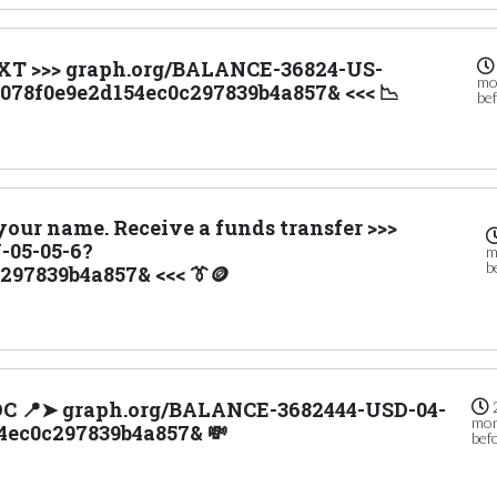
EXT >>> graph.org/BALANCE-36824-US-
mo
78f0e9e2d154ec0c297839b4a857& <<< 📉
be
 your name. Receive a funds transfer >>>
05-05-6?
m
b
297839b4a857& <<< 👔🪙
DC 📍➤ graph.org/BALANCE-3682444-USD-04-
mo
4ec0c297839b4a857& 💸
bef