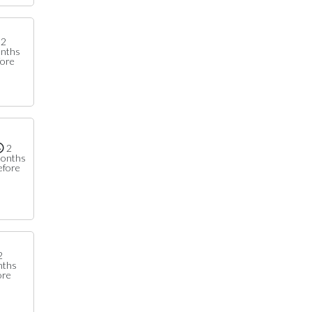
2
nths
fore
2
onths
efore
2
nths
ore