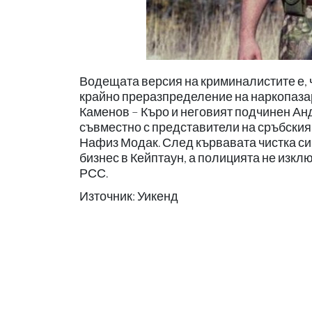
Водещата версия на криминалистите е, ч
крайно преразпределение на наркопазар
Каменов – Къро и неговият подчинен А
съвместно с представители на сръбския 
Нафиз Модак. След кървавата чистка си
бизнес в Кейптаун, а полицията не изкл
РСС.
Източник: Уикенд