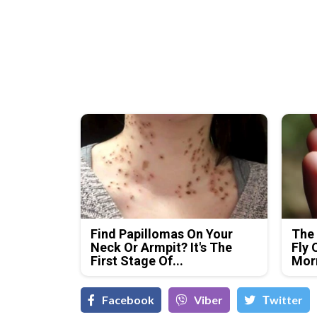
Find Papillomas On Your
The 
Neck Or Armpit? It's The
Fly 
First Stage Of...
Mor
Facebook
Viber
Тwitter