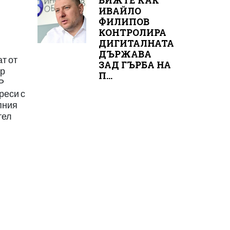
ВИЖТЕ КАК
ИВАЙЛО
ФИЛИПОВ
КОНТРОЛИРА
ДИГИТАЛНАТА
ДЪРЖАВА
т от
ЗАД ГЪРБА НА
ир
П...
Р
реси с
пния
тел