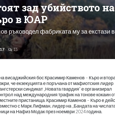
тоят зад убийството на
ро в ЮАР
в ръководел фабриката му за екстази в
17
15
на висаджийския бос Красимир Каменов – Къро и втор
зкри, че екзекуцията е поръчана от мафиотския лидер
ангстерски синдикат „Новата гвардия“ е организирал
онтрол над международния трафик на тонове кокаин о
естните пристанища. Красимир Каменов – Къро е дей
вместно с Марк Лифман, лидер на „Бандата на числата
мници на Нафиз Модак през ноември 2024 година.