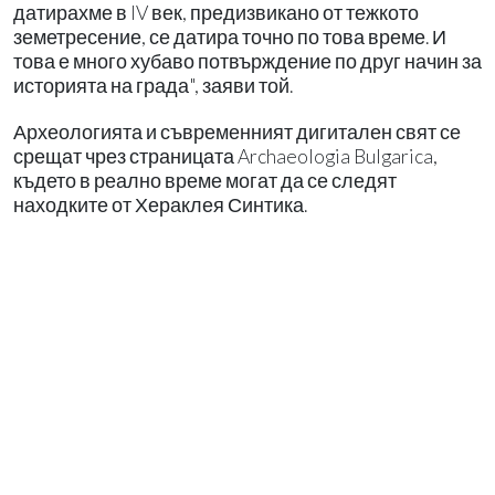
датирахме в IV век, предизвикано от тежкото
земетресение, се датира точно по това време. И
това е много хубаво потвърждение по друг начин за
историята на града", заяви той.
Археологията и съвременният дигитален свят се
срещат чрез страницата Archaeologia Bulgarica,
където в реално време могат да се следят
находките от Хераклея Синтика.