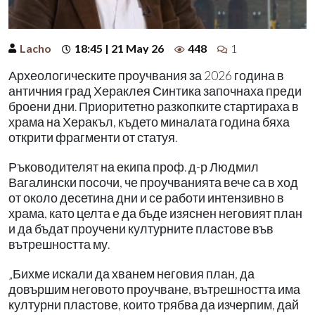
Lacho
18:45 | 21 May 26
448
1
Археологическите проучвания за 2026 година в
античния град Хераклея Синтика започнаха преди
броени дни. Приоритетно разкопките стартираха в
храма на Херакъл, където миналата година бяха
открити фрагменти от статуя.
Ръководителят на екипа проф. д-р Людмил
Вагалински посочи, че проучванията вече са в ход
от около десетина дни и се работи интензивно в
храма, като целта е да бъде изяснен неговият план
и да бъдат проучени културните пластове във
вътрешността му.
„Бихме искали да хванем неговия план, да
довършим неговото проучване, вътрешността има
културни пластове, които трябва да изчерпим, дай