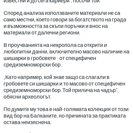
известни и до сега кариери", посочи той.
Според анализа използваните материали не са
само местни, което говори за богатството на града
и възможността за скъпи поръчки и внос на
материали от далечни региони.
В проучванията на некропола са открити и
любопитни данни, включително масово наличие на
шишарки в гробовете - от специфичен
средиземноморски бор.
„Като например, кой знае защо са слагали в
гробовете си шишарки и то масово от специфичен
средиземноморски бор. Той прилича на чадър",
обясни археологът.
По думите му това е най-голямата колекция от този
вид бор на Балканите, но причината за практиката
остава неизяснена.