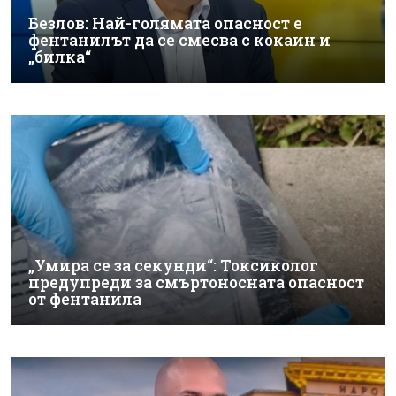
Безлов: Най-голямата опасност е
фентанилът да се смесва с кокаин и
„билка“
„Умира се за секунди“: Токсиколог
предупреди за смъртоносната опасност
от фентанила