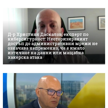
Д-р Християн Даскалов, експерт по
киберсигурност: Неоторизираният
достъп до административни мрежи не
означава непременно, че е имало
изтичане на данни или мащабна
хакерска атака