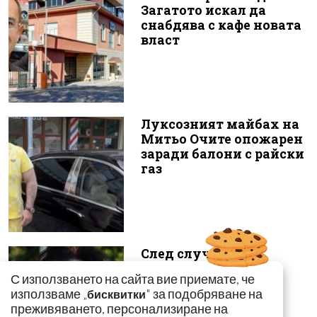
Загатото искал да
снабдява с кафе новата
власт
Луксозният майбах на
Митьо Очите опожарен
заради балони с райски
газ
След случая с
родилката от Варна:
С използването на сайта вие приемате, че
Още едно семейство
използваме „
" за подобряване на
бисквитки
разказа за бремен...
преживяването, персонализиране на