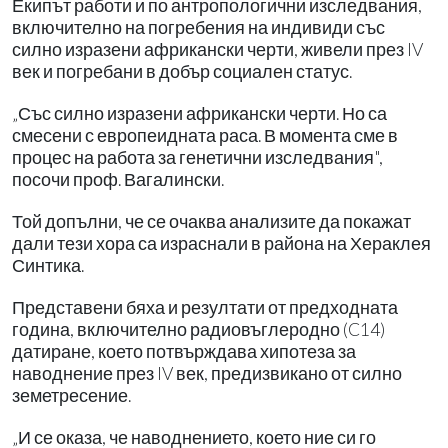
Екипът работи и по антропологични изследвания,
включително на погребения на индивиди със
силно изразени африкански черти, живели през IV
век и погребани в добър социален статус.
„Със силно изразени африкански черти. Но са
смесени с европеидната раса. В момента сме в
процес на работа за генетични изследвания",
посочи проф. Вагалински.
Той допълни, че се очаква анализите да покажат
дали тези хора са израснали в района на Хераклея
Синтика.
Представени бяха и резултати от предходната
година, включително радиовъглеродно (C14)
датиране, което потвърждава хипотеза за
наводнение през IV век, предизвикано от силно
земетресение.
„И се оказа, че наводнението, което ние си го