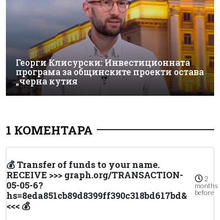
Георги Клисурски: Инвестиционната
програма за общинските проекти остава
„черна кутия
1 КОМЕНТАРА
💰 Transfer of funds to your name.
RECEIVE >>> graph.org/TRANSACTION-
2
05-05-6?
months
before
hs=8eda851cb89d8399ff390c318bd617bd&
<<< 💰