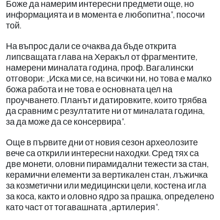
Боже да намерим интересни предмети още, но
информацията и в момента е любопитна", посочи
той.
На въпрос дали се очаква да бъде открита
липсващата глава на Херакъл от фрагментите,
намерени миналата година, проф. Вагалински
отговори: „Иска ми се, на всички ни, но това е малко
божа работа и не това е основната цел на
проучването. Планът и датировките, които трябва
да сравним с резултатите ни от миналата година,
за да може да се консервира".
Още в първите дни от новия сезон археолозите
вече са открили интересни находки. Сред тях са
две монети, оловни пирамидални тежести за стан,
керамични елементи за вертикален стан, лъжичка
за козметични или медицински цели, костена игла
за коса, както и оловно ядро за прашка, определено
като част от тогавашната „артилерия".