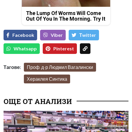
The Lump Of Worms Will Come
Out Of You In The Morning. Try It
Facebook
Viber
Тwitter
Whatsapp
Pinterest
Тагове:
Проф. д-р Людмил Вагалински
Хераклея Синтика
ОЩЕ ОТ АНАЛИЗИ