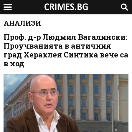
АНАЛИЗИ
Проф. д-р Людмил Вагалински:
Проучванията в античния
град Хераклея Синтика вече са
в ход