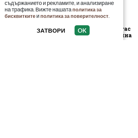
съдържанието и рекламите, и анализиране
на трафика. Вижте нашата
политика за
и
.
бисквитките
политика за поверителност
Арестуваният в Бургас
ЗАТВОРИ
OK
наркобарон от Украйна
ръководел 14 фабрики
за др...