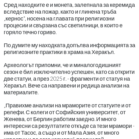
Сред находките е и монета, залепнала за керемида
вследствие на пожар, както и глинена тръба
„кернос", носена на главата при религиозни
процесии и свързана със светилници, в които е
горяло течно гориво.
По думите му находката допълва информацията за
религиозните практики в храма на Херакъл.
Археологът припомни, че и миналогодишният
сезон е бил изключително успешен, като са открити
две статуи, а през 2025 г. - фрагменти от статуя на
Херакъл. Вече са направени и редица анализи на
материалите.
„Правихме анализи на мраморите от статуите и от
релефи. С колеги от Софийския университет, от
Женева, от Берлин работим заедно. И много
интересни са резултатите откъде са тези мрамори -
има от Тасос, а също и от Мала Азия, от много