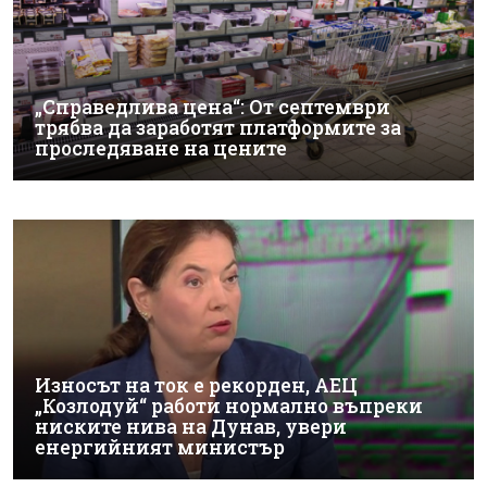
„Справедлива цена“: От септември
трябва да заработят платформите за
проследяване на цените
Износът на ток е рекорден, АЕЦ
„Козлодуй“ работи нормално въпреки
ниските нива на Дунав, увери
енергийният министър