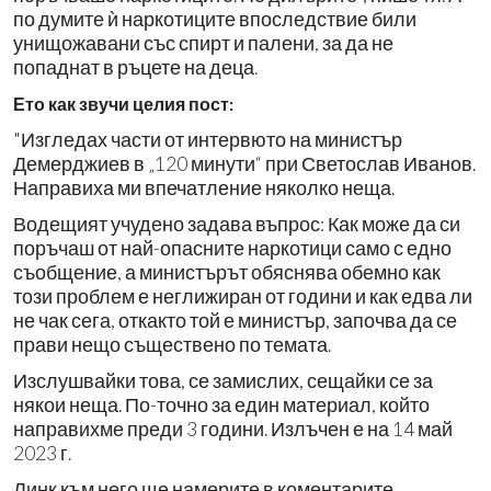
по думите ѝ наркотиците впоследствие били
унищожавани със спирт и палени, за да не
попаднат в ръцете на деца.
Ето как звучи целия пост:
"Изгледах части от интервюто на министър
Демерджиев в „120 минути“ при Светослав Иванов.
Направиха ми впечатление няколко неща.
Водещият учудено задава въпрос: Как може да си
поръчаш от най-опасните наркотици само с едно
съобщение, а министърът обяснява обемно как
този проблем е неглижиран от години и как едва ли
не чак сега, откакто той е министър, започва да се
прави нещо съществено по темата.
Изслушвайки това, се замислих, сещайки се за
някои неща. По-точно за един материал, който
направихме преди 3 години. Излъчен е на 14 май
2023 г.
Линк към него ще намерите в коментарите