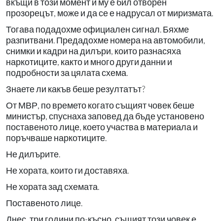
вкъщи в този момент и му е бил отворен
прозорецът, може и да се е надрусал от миризмата.
Тогава подадохме официален сигнал. Бяхме
разпитвани. Предадохме номера на автомобили,
снимки и кадри на дилъри, които разнасяха
наркотиците, както и много други данни и
подробности за цялата схема.
Знаете ли какъв беше резултатът?
От МВР, по времето когато същият човек беше
министър, спуснаха заповед да бъде установено
поставеното лице, което участва в материала и
поръчваше наркотиците.
Не дилърите.
Не хората, които ги доставяха.
Не хората зад схемата.
Поставеното лице.
Днес, три години по-късно, същият този човек е