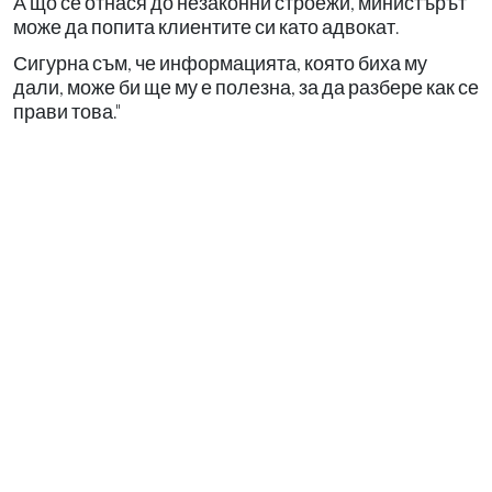
А що се отнася до незаконни строежи, министърът
може да попита клиентите си като адвокат.
Сигурна съм, че информацията, която биха му
дали, може би ще му е полезна, за да разбере как се
прави това."