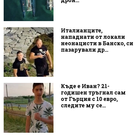
дрон...
Италианците,
нападнати от локали
неонацисти в Банско, си
пазарували др...
Къде е Иван? 21-
годишен тръгнал сам
от Гърция с 10 евро,
следите му се...