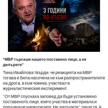
"МВР търсеше нашето поставено лице, а не
дилърите"
Тина Ивайлова твърди, че реакцията на МВР
тогава е била насочена не към разпространителите
на дрога, а към човека, участвал в
журналистическия експеримент.
"От МВР спуснаха заповед да бъде установено
поставеното лице, което участва в материала и
поръчваше наркотиците. Не дилърите", пише тя. А