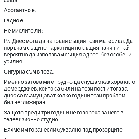
Арогантно е.
Гадно е.
Не мислите ли?
P.S. Днес мога да направя същия този материал. Да
поръчам същите наркотици по същия начин и най-
вероятно да използвам същия адрес, без особени
усилия.
Сигурна съм в това.
Именно затова ми е трудно да слушам как хора като
Демерджиев, които са били на този пост и тогава,
днес се възмущават колко години този проблем
бил неглижиран.
Защото преди три години не говореха за него в
телевизионно студио.
Бяхме им го занесли буквално под прозорците.