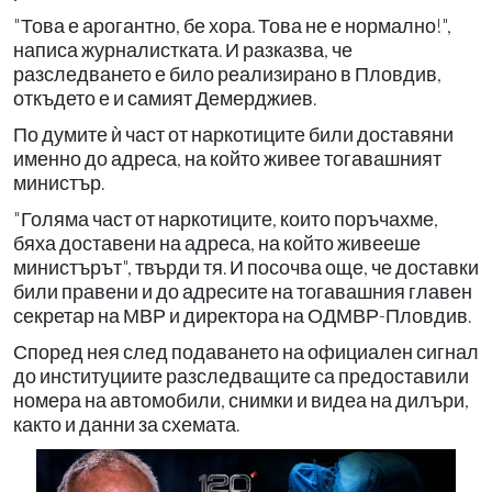
"Това е арогантно, бе хора. Това не е нормално!",
написа журналистката. И разказва, че
разследването е било реализирано в Пловдив,
откъдето е и самият Демерджиев.
По думите ѝ част от наркотиците били доставяни
именно до адреса, на който живее тогавашният
министър.
"Голяма част от наркотиците, които поръчахме,
бяха доставени на адреса, на който живееше
министърът", твърди тя. И посочва още, че доставки
били правени и до адресите на тогавашния главен
секретар на МВР и директора на ОДМВР-Пловдив.
Според нея след подаването на официален сигнал
до институциите разследващите са предоставили
номера на автомобили, снимки и видеа на дилъри,
както и данни за схемата.