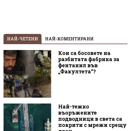
НАЙ-ЧЕТЕНИ
НАЙ-КОМЕНТИРАНИ
Кои са босовете на
разбитата фабрика за
фентанил във
„Факултета“?
Най-тежко
въоръжените
подводници в света са
покрити с мрежи срещу