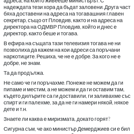
адреса, на който живееше министърът. С
надеждата тези хора да бъдат заловени. Друга част
бяха доставени на адреса на тогавашния главен
секретар, също от Пловдив, както и на адреса на
директора на ОДМВР Пловдив, който и днес е
директор, както беше и тогава.
В ефира на същата тази телевизия тогава не ни
позволиха да кажем на кои адреси са поръчани
наркотиците. Решиха, че не е добре. За кого не е
добре, не знам.
Та да продължа.
Не само че ги поръчахме. Понеже не можем да ги
пипаме и местим, а не можем и да ги оставим там,
където дилърите са ги доставили, ги заливахме със
спирт и ги палехме, за да не ги намери някой, някое
дете и т.н.
Знаете ли каква е миризмата, докато горят?
Сигурна съм, че ако министър Демерджиев си е бил