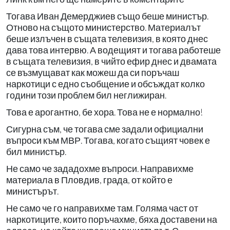
Тогава Иван Демерджиев също беше министър.
Отново на същото министерство. Материалът
беше излъчен в същата телевизия, в която днес
дава това интервю. А водещият и тогава работеше
в същата телевизия, в чийто ефир днес и двамата
се възмущават как можеш да си поръчаш
наркотици с едно съобщение и обсъждат колко
години този проблем бил неглижиран.
Това е арогантно, бе хора. Това не е нормално!
Сигурна съм, че тогава сме задали официални
въпроси към МВР. Тогава, когато същият човек е
бил министър.
Не само че зададохме въпроси. Направихме
материала в Пловдив, града, от който е
министърът.
Не само че го направихме там. Голяма част от
наркотиците, които поръчахме, бяха доставени на