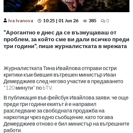
Iva Ivanova
10:25 | 01 Jun 26
385
0
"Арогантно е днес да се възмущаваш от
проблем, за който сме ви дали всичко преди
три години", пише журналистката в мрежата
Журналистката Тина Ивайлова отправи остри
критики към бившия вътрешен министър Иван
Демерджиев след негово участие в предаването
"120 минути" по bTV.
В публикация във фейсбук Ивайлова заяви, че още
преди три години екипът ѝ е направил
разследване за свободната продажба на
наркотици чрез едно съобщение, като тогава
Демерджиев отново е бил министър на вътрешните
работи.