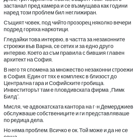
застанал пред камера и се възмущава как години
наред този проблем бил неглижиран.
Същият човек, под чийто прозорец няколко вечери
подред горяха наркотици.
Гледайки това интервю, в частта за незаконните
строежи във Варна, се сетих и за едно друго
интервю. Което аз съм правила с бившия главен
архитект на София.
В него тя спомена за множество незаконни строежи
в София. Един от тях е комплекс в близост до
Централна гара и Софийските гробища.
Инвеститорът там е пловдивската фирма „Пимк
Билд“.
Мисля, че адвокатската кантора на г-н Демерджиев
обслужваше собствениците и ги представляваше
по редица дела.
Но няма проблем. Всичко е ок. Той може и да не се
сеща.