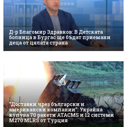
Д-р Благомир Здравков: В Детската
болница в Бургас ще бъдат приемани
деца от цялата страна
"Доставки чрез български и
американски компании": Украйна
купува 70 ракети ATACMS и 12 системи
M270 MLRS от Турция