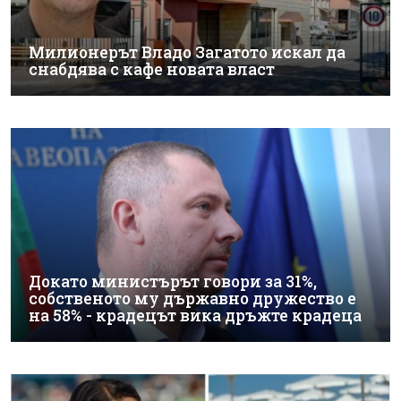
Милионерът Владо Загатото искал да
снабдява с кафе новата власт
Докато министърът говори за 31%,
собственото му държавно дружество е
на 58% - крадецът вика дръжте крадеца