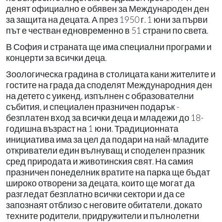
денят официално е обявен за Международен ден
за защита на децата. А през 1950 г. 1 юни за първи
път е честван едновременно в 51 страни по света.
В София и страната ще има специални програми и
концерти за всички деца.
Зоологическа градина в столицата кани жителите и
гостите на града да споделят Международния ден
на детето с уикенд, изпълнен с образователни
събития, и специален празничен подарък -
безплатен вход за всички деца и младежи до 18-
годишна възраст на 1 юни. Традиционната
инициатива има за цел да подари на най-младите
откриватели един вълнуващ и споделен празник
сред природата и животинския свят. На самия
празничен понеделник вратите на парка ще бъдат
широко отворени за децата, които ще могат да
разгледат безплатно всички сектори и да се
запознаят отблизо с неговите обитатели, докато
техните родители, придружители и пълнолетни