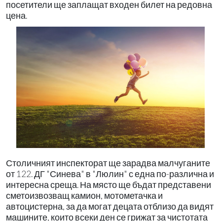
посетители ще заплащат входен билет на редовна
цена.
Столичният инспекторат ще зарадва малчуганите
от 122. ДГ "Синева" в "Люлин" с една по-различна и
интересна среща. На място ще бъдат представени
сметоизвозващ камион, мотометачка и
автоцистерна, за да могат децата отблизо да видят
машините, които всеки ден се грижат за чистотата