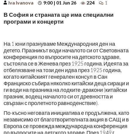
Iva Ivanova
9:00 | 01 Jun 26
224
1
В София и страната ще има специални
програми и концерти
На 1 юни празнуваме Международния ден на
детето. Празникът води началото си от Световната
конференция по въпросите на детското здраве,
състояла се в Женева през 1925 година. Идеята за
отбелязване на този ден идва през 1925 година,
когато китайският генерален консул в Сан
Франциско събира няколко китайски деца сираци и
ги води на празника на лодките-дракони (китайски
празник, водещ началото си от древността и
свързан с пролетното равноденствие).
По-късно неговата инициатива е продължена, като
независимо от благотворителната акция в САЩ и в
Европа се провежда международна конференция
по въпросите на детското здраве. През 1949 г.