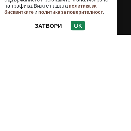
на трафика. Вижте нашата
политика за
и
.
бисквитките
политика за поверителност
ЗАТВОРИ
OK
КРИМИНАЛНО
ИНЦИДЕНТИ
АНАЛИЗИ
ПО СВЕТА
ВОДЕЩИ ТЕМИ
Използването и публикуването на част или цялото
съдържание на Crimes.BG без разрешение на Медийна
група Асмара ЕООД е забранено.
© 2010 - 2026 | Crimes.BG. Всички права запазени.