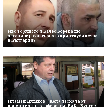
Иво Ториното и Вальо Бореца ли
организираха първото криптоубийство
в България?
Пламен Дишков – Кела изскача от
корупционната афера във ВиК - Бургас