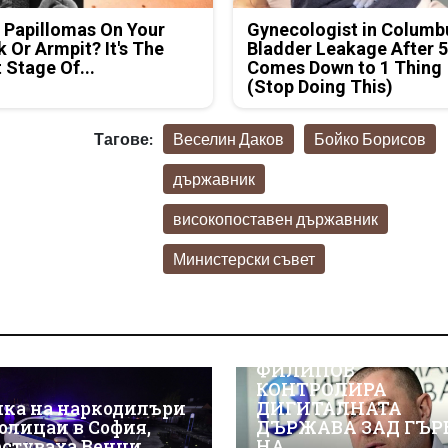
 Papillomas On Your
Gynecologist in Columb
 Or Armpit? It's The
Bladder Leakage After 
t Stage Of...
Comes Down to 1 Thing
(Stop Doing This)
Тагове:
Веселин Даков
Бойко Борисов
държавник
високопоставен държавник
Министерски съвет
ВИЖТЕ КАК ИВАЙЛ
ФИЛИПОВ
КОНТРОЛИРА
нка на наркодилъри
ДИГИТАЛНАТА
полицаи в София,
ДЪРЖАВА ЗАД ГЪР
естуваха Венци
НА