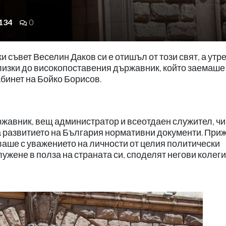
134
0
 съвет Веселин Даков си е отишъл от този свят, а утр
лизки до високопоставения държавник, който заемаше
бинет на Бойко Борисов.
жавник, вещ администратор и всеотдаен служител, ч
за развитието на България нормативни документи. При
ваше с уважението на личности от целия политически
ужене в полза на страната си, споделят негови колеги