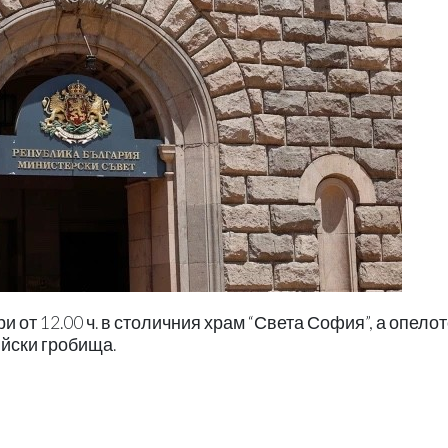
 от 12.00 ч. в столичния храм “Света София”, а опелот
ийски гробища.