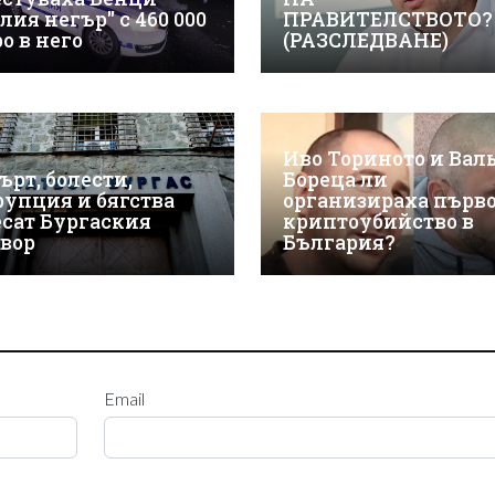
лия негър" с 460 000
ПРАВИТЕЛСТВОТО?
о в него
(РАЗСЛЕДВАНЕ)
Иво Ториното и Вал
ърт, болести,
Бореца ли
рупция и бягства
организираха първ
есат Бургаския
криптоубийство в
твор
България?
Email