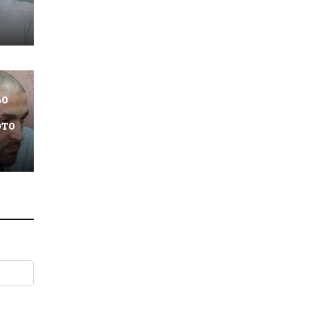
ьо
ото