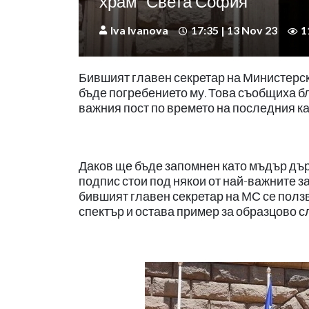
храм “Света София”
Iva Ivanova
17:35 | 13 Nov 23
1
Бившият главен секретар на Министерски
бъде погребението му. Това съобщиха б
важния пост по времето на последния ка
Даков ще бъде запомнен като мъдър дър
подпис стои под някои от най-важните 
бившият главен секретар на МС се полз
спектър и остава пример за образцово сл