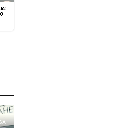
us:
50
О
БА