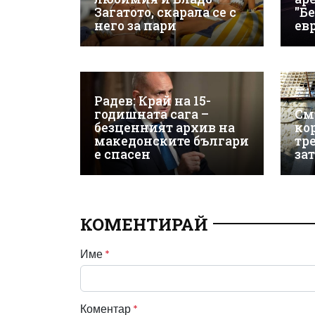
Загатото, скарала се с
"Бе
него за пари
евр
Радев: Край на 15-
годишната сага –
См
безценният архив на
ко
македонските българи
тр
е спасен
за
КОМЕНТИРАЙ
Име
*
Коментар
*