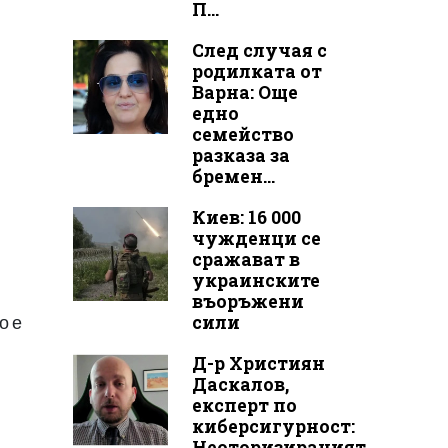
П...
След случая с
родилката от
Варна: Още
едно
семейство
разказа за
бремен...
Киев: 16 000
чужденци се
сражават в
украинските
въоръжени
сили
о е
Д-р Християн
Даскалов,
експерт по
киберсигурност:
Неоторизираният