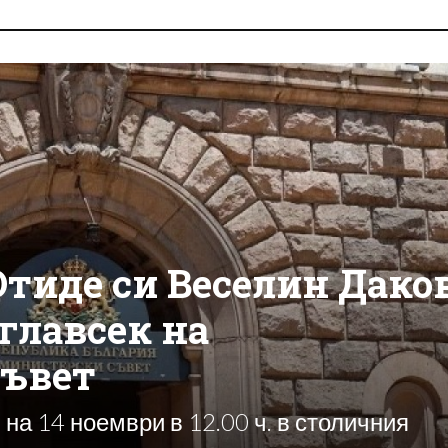
Отиде си Веселин Даков
главсек на
съвет
на 14 ноември в 12.00 ч. в столичния