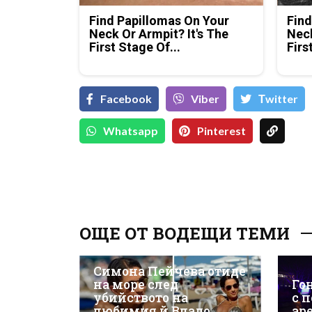
Find Papillomas On Your
Find
Neck Or Armpit? It's The
Neck
First Stage Of...
Firs
Facebook
Viber
Тwitter
Whatsapp
Pinterest
ОЩЕ ОТ ВОДЕЩИ ТЕМИ
Симона Пейчева отиде
на море след
Го
убийството на
с 
любимия й Владо
ар