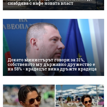
снабдява с кафе новата власт
Докато министърът говори за 31%,
собственото му държавно дружество е
на 58% - крадецът вика дръжте крадеца