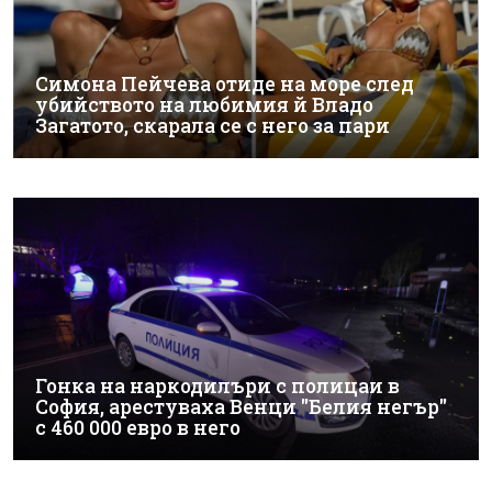
Симона Пейчева отиде на море след
убийството на любимия й Владо
Загатото, скарала се с него за пари
Гонка на наркодилъри с полицаи в
София, арестуваха Венци "Белия негър"
с 460 000 евро в него