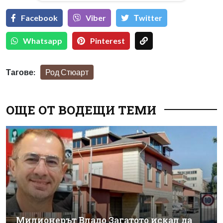
Facebook
Viber
Тwitter
Whatsapp
Pinterest
Тагове:
Род Стюарт
ОЩЕ ОТ ВОДЕЩИ ТЕМИ
Милионерът Владо Загатото искал да