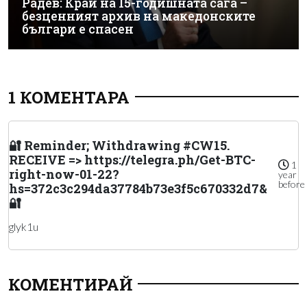
Радев: Край на 15-годишната сага –
безценният архив на македонските
българи е спасен
1 КОМЕНТАРА
🔐 Reminder; Withdrawing #CW15.
RECEIVE => https://telegra.ph/Get-BTC-
1
right-now-01-22?
year
before
hs=372c3c294da37784b73e3f5c670332d7&
🔐
glyk1u
КОМЕНТИРАЙ