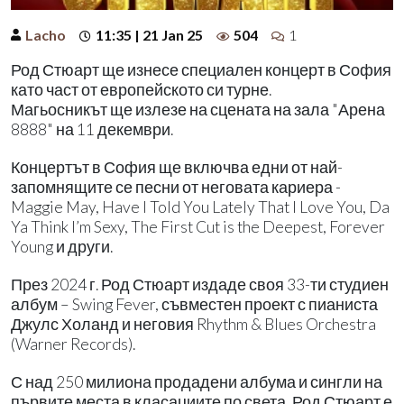
Lacho
11:35 | 21 Jan 25
504
1
Род Стюарт ще изнесе специален концерт в София
като част от европейското си турне.
Магьосникът ще излезе на сцената на зала "Арена
8888" на 11 декември.
Концертът в София ще включва едни от най-
запомнящите се песни от неговата кариера -
Maggie May, Have I Told You Lately That I Love You, Da
Ya Think I’m Sexy, The First Cut is the Deepest, Forever
Young и други.
През 2024 г. Род Стюарт издаде своя 33-ти студиен
албум – Swing Fever, съвместен проект с пианиста
Джулс Холанд и неговия Rhythm & Blues Orchestra
(Warner Records).
С над 250 милиона продадени албума и сингли на
първите места в класациите по света, Род Стюарт е