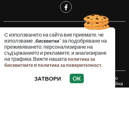
КРИМИНАЛНО
С използването на сайта вие приемате, че
ИНЦИДЕНТИ
използваме „
" за подобряване на
бисквитки
АНАЛИЗИ
преживяването, персонализиране на
съдържанието и рекламите, и анализиране
ПО СВЕТА
на трафика. Вижте нашата
политика за
ВОДЕЩИ ТЕМИ
и
.
бисквитките
политика за поверителност
ЗАТВОРИ
OK
Използването и публикуването на част или цялото
съдържание на Crimes.BG без разрешение на Медийна
група Асмара ЕООД е забранено.
© 2010 - 2026 | Crimes.BG. Всички права запазени.
РЕКЛАМА
КОНТАКТИ