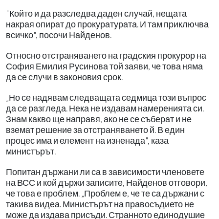
"Който и да разследва даден случай, нещата
накрая опират до прокуратурата. И там приключва
всичко", посочи Найденов.
Относно отстраняването на градския прокурор на
София Емилия Русинова той заяви, че това няма
да се случи в законовия срок.
„Но се надявам следващата седмица този въпрос
да се разгледа. Нека не издавам намеренията си.
Знам какво ще направя, ако не се съберат и не
вземат решение за отстраняването й. В един
процес има и елемент на изненада", каза
министърът.
Попитан държани ли са в зависимости членовете
на ВСС и кой държи записите, Найденов отговори,
че това е проблем. „Проблем е, че те са държани с
такива видеа. Министърът на правосъдието не
може да издава присъди. Странното единодушие