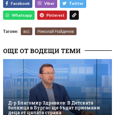
Facebook
Viber
Тwitter
Whatsapp
Pinterest
Тагове:
всс
Николай Найденов
ОЩЕ ОТ ВОДЕЩИ ТЕМИ
Д-р Благомир Здравков: В Детската
болница в Бургас ще бъдат приемани
деца от цялата страна