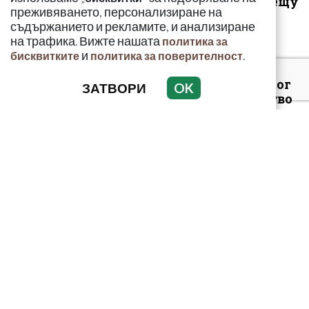
покрити с мрежи срещу
преживяването, персонализиране на
дрон...
съдържанието и рекламите, и анализиране
на трафика. Вижте нашата
политика за
и
.
бисквитките
политика за поверителност
Криминален психолог
ЗАТВОРИ
OK
за жестокото убийство
в Пловдив: Групата
престава...