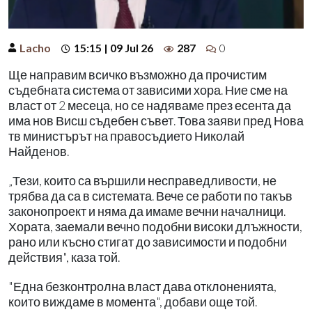
Lacho
15:15 | 09 Jul 26
287
0
Ще направим всичко възможно да прочистим
съдебната система от зависими хора. Ние сме на
власт от 2 месеца, но се надяваме през есента да
има нов Висш съдебен съвет. Това заяви пред Нова
тв министърът на правосъдието Николай
Найденов.
„Тези, които са вършили несправедливости, не
трябва да са в системата. Вече се работи по такъв
законопроект и няма да имаме вечни началници.
Хората, заемали вечно подобни високи длъжности,
рано или късно стигат до зависимости и подобни
действия", каза той.
"Една безконтролна власт дава отклоненията,
които виждаме в момента", добави още той.