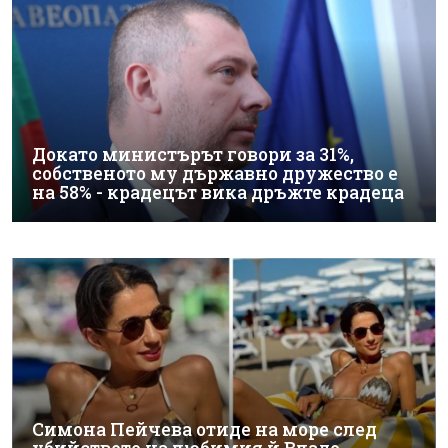
Докато министърът говори за 31%,
собственото му държавно дружество е
на 58% - крадецът вика дръжте крадеца
Симона Пейчева отиде на море след