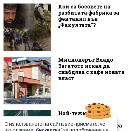
Кои са босовете на
разбитата фабрика за
фентанил във
„Факултета“?
Милионерът Владо
Загатото искал да
снабдява с кафе новата
власт
Най-тежко
въоръжените
С използването на сайта вие приемате, че
подводници в света са
използваме „
" за подобряване на
бисквитки