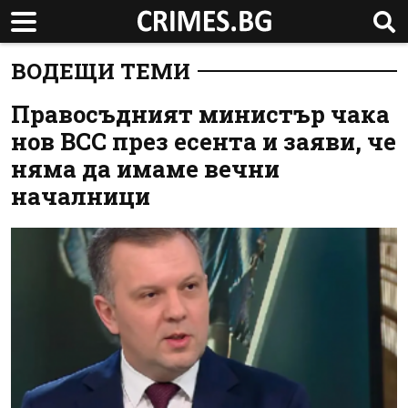
ВОДЕЩИ ТЕМИ
Правосъдният министър чака
нов ВСС през есента и заяви, че
няма да имаме вечни
началници