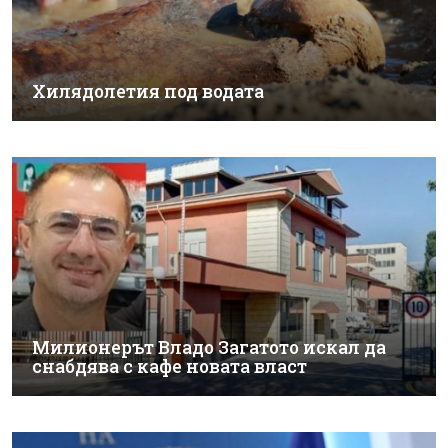
Хилядолетия под водата
Милионерът Владо Загатото искал да
снабдява с кафе новата власт