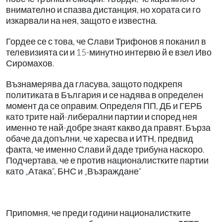
внимателно и спазва дистанция, но хората си го
изкарвали на нея, защото е известна.
Гордее се с това, че Слави Трифонов я поканил в
телевизията си и 15-минутно интервю й е взел Иво
Сиромахов.
Възнамерява да гласува, защото подкрепя
политиката в България и се надява в определен
момент да се оправим. Определя ПП, ДБ и ГЕРБ
като трите най-либерални партии и според нея
именно те най-добре знаят какво да правят. Бърза
обаче да допълни, че харесва и ИТН, предвид
факта, че именно Слави й даде трибуна наскоро.
Подчертава, че е против националистките партии
като „Атака“, БНС и „Възраждане“
Припомня, че преди години националистките