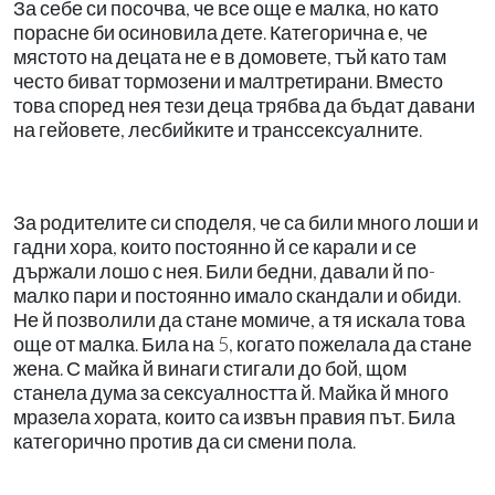
За себе си посочва, че все още е малка, но като
порасне би осиновила дете. Категорична е, че
мястото на децата не е в домовете, тъй като там
често биват тормозени и малтретирани. Вместо
това според нея тези деца трябва да бъдат давани
на гейовете, лесбийките и транссексуалните.
За родителите си споделя, че са били много лоши и
гадни хора, които постоянно й се карали и се
държали лошо с нея. Били бедни, давали й по-
малко пари и постоянно имало скандали и обиди.
Не й позволили да стане момиче, а тя искала това
още от малка. Била на 5, когато пожелала да стане
жена. С майка й винаги стигали до бой, щом
станела дума за сексуалността й. Майка й много
мразела хората, които са извън правия път. Била
категорично против да си смени пола.