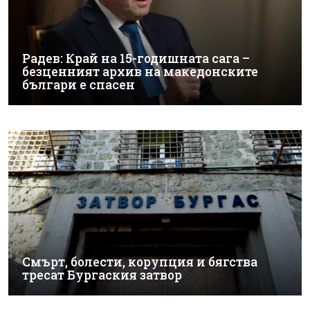
Радев: Край на 15-годишната сага –
безценният архив на македонските
българи е спасен
Смърт, болести, корупция и бягства
тресат Бургаския затвор