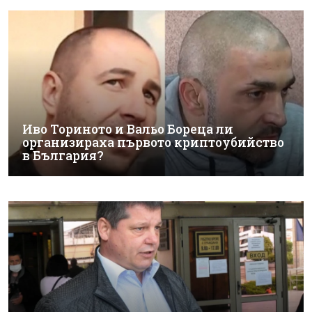
Иво Ториното и Вальо Бореца ли
организираха първото криптоубийство
в България?