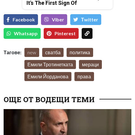
It's The First Sign Of
Facebook
Viber
Тwitter
Whatsapp
Pinterest
Тагове:
new
сватба
политика
Емили Тротинетката
мераци
Емили Йорданова
права
ОЩЕ ОТ ВОДЕЩИ ТЕМИ