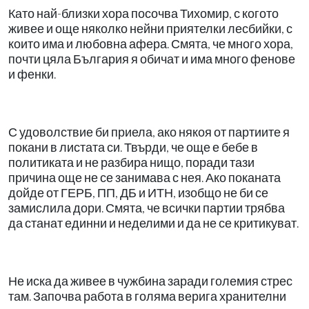
Като най-близки хора посочва Тихомир, с когото
живее и още няколко нейни приятелки лесбийки, с
които има и любовна афера. Смята, че много хора,
почти цяла България я обичат и има много фенове
и фенки.
С удоволствие би приела, ако някоя от партиите я
покани в листата си. Твърди, че още е бебе в
политиката и не разбира нищо, поради тази
причина още не се занимава с нея. Ако поканата
дойде от ГЕРБ, ПП, ДБ и ИТН, изобщо не би се
замислила дори. Смята, че всички партии трябва
да станат единни и неделими и да не се критикуват.
Не иска да живее в чужбина заради големия стрес
там. Започва работа в голяма верига хранителни