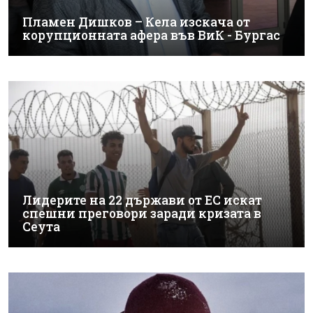
Пламен Дишков – Кела изскача от
корупционната афера във ВиК - Бургас
Лидерите на 22 държави от ЕС искат
спешни преговори заради кризата в
Сеута