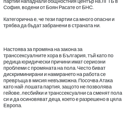
партии нападнали общностния център на ЛГТБ в
София, водени от Боян Расате от БНС.
Категорична е, че тези партии са много опасни и
трябва да бъдат забранени в страната ни.
Настоява за промяна на закона за
транссексуалните хора в България, тъй като по
редица юридически причини имат сериозни
проблеми с промяната на пола. Често биват
дискриминирани и намирането на работа се
превръща в мисия невъзможна. Посочва Атака
като най-лошата партия, защото не позволява
гейове, лесбийки и транссексуални са сменят пола
си и да осиновяват деца, което е разрешено в цяла
Европа.