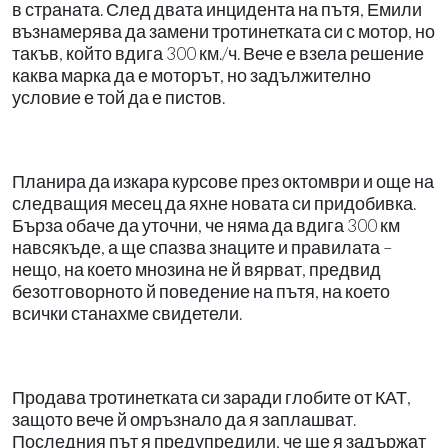
в страната. След двата инцидента на пътя, Емили
възнамерява да замени тротинетката си с мотор, но
такъв, който вдига 300 км./ч. Вече е взела решение
каква марка да е моторът, но задължително
условие е той да е пистов.
Планира да изкара курсове през октомври и още на
следващия месец да яхне новата си придобивка.
Бърза обаче да уточни, че няма да вдига 300 км
навсякъде, а ще спазва знаците и правилата –
нещо, на което мнозина не й вярват, предвид
безотговорното й поведение на пътя, на което
всички станахме свидетели.
Продава тротинетката си заради глобите от КАТ,
защото вече й омръзнало да я заплашват.
Последния път я предупредили, че ще я задържат