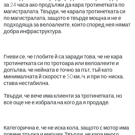
за 24 часа ако продължи да кара тротинетката по
магистралата. Твърди, че карала тротинетката си
по магистралата, защото е твърде мощна и не е
подходяща за велоалеите, които според нея нямат
добра инфраструктура.
Гневи се, че глобите й са заради това, че не кара
тротинетката си по тротоара или велоалеите и
допълва, че нейната е точно за път, тъй като
минималната й скорост е 50 км./ч. и при по-ниска,
става нестабилна.
Твърди, че вече има клиенти за тротинетката, но
все още не е избрала на кого да я продаде.
Категорична е, че не иска кола, защото с мотор има
повече тръпка и емоции. Твърди, че кара много