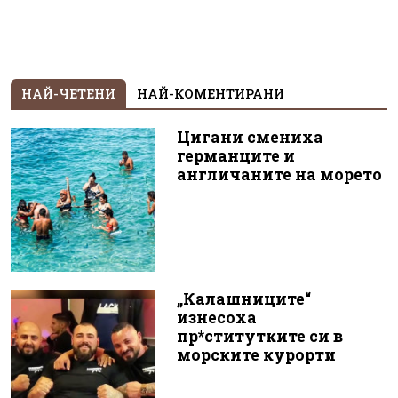
НАЙ-ЧЕТЕНИ
НАЙ-КОМЕНТИРАНИ
Цигани смениха
германците и
англичаните на морето
„Калашниците“
изнесоха
пр*ститутките си в
морските курорти