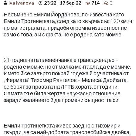
Iva Ivanova
23:22 | 17 Sep 22
714
0
Несъмнено Емили Йорданова, по-известна като
Емили Тротинетката, след като хвърча със 120 км./ч
по магистралата, придоби огромна известност не
само с това, а и с факта, че е родена като момче.
21-годишната плевенчанка е трансджендър –
родена е момче, но от малка мечтаела да е момиче.
Името й се завъртя покрай годежа й с участника от
„Фермата“ Тихомир Рангелов – Мелиса. Двойката
се борят за правата на ЛГТБ хората от години.
Самата тя е била жертва на ужасно отношение
заради желанието й да промени същността си.
Емили Тротинетката живее заедно с Тихомир и
твърди, че са най-добрата транслесбийска двойка