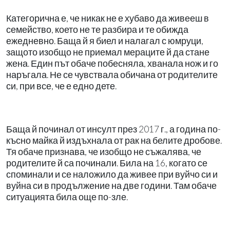
Категорична е, че никак не е хубаво да живееш в
семейство, което не те разбира и те обижда
ежедневно. Баща й я биел и налагал с юмруци,
защото изобщо не приемал мераците й да стане
жена. Един път обаче побесняла, хванала нож и го
наръгала. Не се чувствала обичана от родителите
си, при все, че е едно дете.
Баща й починал от инсулт през 2017 г., а година по-
късно майка й издъхнала от рак на белите дробове.
Тя обаче признава, че изобщо не съжалява, че
родителите й са починали. Била на 16, когато се
споминали и се наложило да живее при вуйчо си и
вуйна си в продължение на две години. Там обаче
ситуацията била още по-зле.