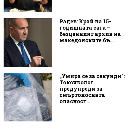
Радев: Край на 15-
годишната сага –
безценният архив на
македонските бъ...
„Умира се за секунди“:
Токсиколог
предупреди за
смъртоносната
опасност...