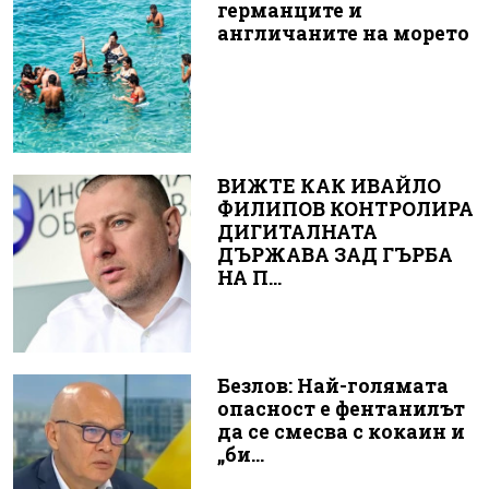
германците и
англичаните на морето
ВИЖТЕ КАК ИВАЙЛО
ФИЛИПОВ КОНТРОЛИРА
ДИГИТАЛНАТА
ДЪРЖАВА ЗАД ГЪРБА
НА П...
Безлов: Най-голямата
опасност е фентанилът
да се смесва с кокаин и
„би...