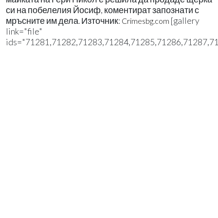
си на побелелия Йосиф, коментират запознати с
мръсните им дела. Източник:
[gallery
Crimesbg.com
link="file"
ids="71281,71282,71283,71284,71285,71286,71287,7