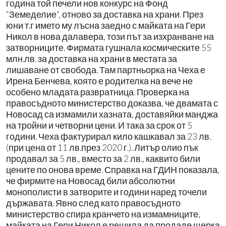
година той печели нов конкурс на Фонд
“Земеделие”, отново за доставка на храни. През
юни т.г името му лъсна заедно с майката на Гери
Никол в нова далавера, този път за изхранване на
затворниците. Фирмата гушнала космическите 55
млн.лв. за доставка на храни в местата за
лишаване от свобода. Там партньорка на Чеха е
Ирена Бенчева, която е родителка на вече не
особено младата развратница. Проверка на
правосъдното министерство доказва, че двамата с
Новосад са измамили хазната, доставяйки манджа
на тройни и четворни цени. И така за срок от 5
години. Чеха фактурирал кило кашкавал за 23 лв.
(при цена от 11 лв.през 2020 г.). Литър олио пък
продавал за 5 лв., вместо за 2 лв., каквито били
цените по онова време. Справка на ГДИН показала,
че фирмите на Новосад били абсолютни
монополисти в затворите и години наред точели
държавата. Явно след като правосъдното
министерство спира кранчето на измамниците,
майката на Гери Никол е решила да продаде щерка