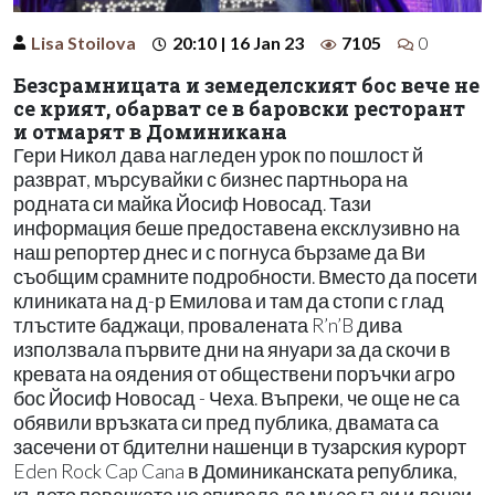
Lisa Stoilova
20:10 | 16 Jan 23
7105
0
Безсрамницата и земеделският бос вече не
се крият, обарват се в баровски ресторант
и отмарят в Доминикана
Гери Никол дава нагледен урок по пошлост й
разврат, мърсувайки с бизнес партньора на
родната си майка Йосиф Новосад. Тази
информация беше предоставена ексклузивно на
наш репортер днес и с погнуса бързаме да Ви
съобщим срамните подробности. Вместо да посети
клиниката на д-р Емилова и там да стопи с глад
тлъстите баджаци, провалената R’n’B дива
използвала първите дни на януари за да скочи в
кревата на оядения от обществени поръчки агро
бос Йосиф Новосад - Чеха. Въпреки, че още не са
обявили връзката си пред публика, двамата са
засечени от бдителни нашенци в тузарския курорт
Eden Rock Cap Cana в Доминиканската република,