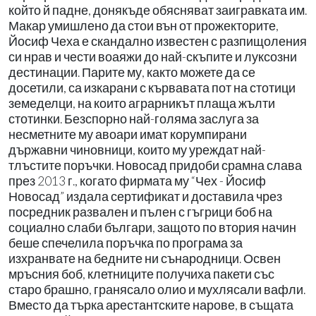
който й падне, донякъде обясняват заигравката им.
Макар умишлено да стои вън от прожекторите,
Йосиф Чеха е скандално известен с разпищоления
си нрав и чести воаяжи до най-скъпите и луксозни
дестинации. Парите му, както можете да се
досетили, са изкарани с кървавата пот на стотици
земеделци, на които аграрникът плаща жълти
стотинки. Безспорно най-голяма заслуга за
несметните му авоари имат корумпирани
държавни чиновници, които му уреждат най-
тлъстите поръчки. Новосад придоби срамна слава
през 2013 г., когато фирмата му “Чех - Йосиф
Новосад” издала сертификат и доставила чрез
посредник развален и пълен с гъгрици боб на
социално слаби българи, защото по втория начин
беше спечелила поръчка по програма за
изхранвате на бедните ни сънародници. Освен
мръсния боб, клетниците получиха пакети със
старо брашно, гранясало олио и мухлясали вафли.
Вместо да търка арестантските нарове, в същата