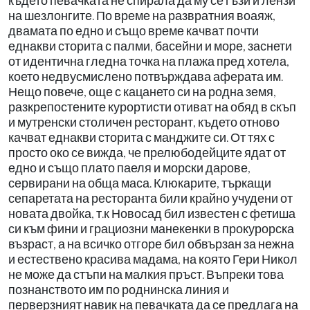
където певачката не спирала да му се гъзи и лензи
на шезлонгите. По време на развратния воаяж,
двамата по едно и също време качват почти
еднакви сторита с палми, басейни и море, заснети
от идентична гледна точка на плажа пред хотела,
което недвусмислено потвърждава аферата им.
Нещо повече, още с кацането си на родна земя,
разкрепостените курортисти отиват на обяд в скъп
и мутренски столичен ресторант, където отново
качват еднакви сторита с манджите си. От тях с
просто око се вижда, че прелюбодейците ядат от
едно и също плато паеля и морски дарове,
сервирани на обща маса. Клюкарите, търкащи
сепаретата на ресторанта били крайно учудени от
новата двойка, т.к Новосад бил известен с фетиша
си към фини и грациозни манекенки в прокурорска
възраст, а на всичко отгоре бил обвързан за нежна
и естествено красива мадама, на която Гери Никол
не може да стъпи на малкия пръст. Въпреки това
познанството им по роднинска линия и
перверзният навик на певачката да се предлага на