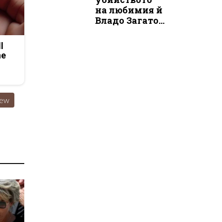
на любимия й
Владо Загато...
l
he
ew