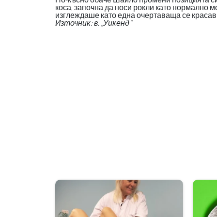
коса, започна да носи рокли като нормално мо
изглеждаше като една очертаваща се красавица
Източник: в. „Уикенд“