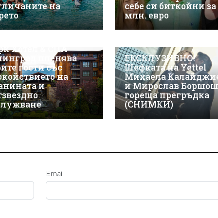
гличаните на
себе си биткойни за
рето
млн. евро
СКЛУЗИВНО! Макси
рк Хотел & СПА
линград пленява
ЕКСКЛУЗИВНО!
оите гости със
Шефката на Yettel
окойствието на
Михаела Калайджи
анината и
и Мирослав Боршош
тзвездно
гореща прегръдка
служване
(СНИМКИ)
Email