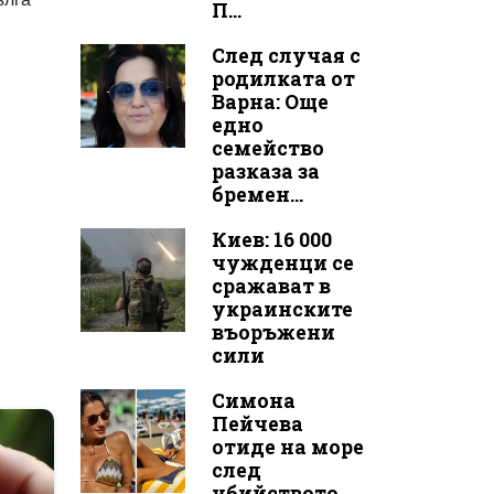
П...
След случая с
родилката от
Варна: Още
едно
семейство
разказа за
бремен...
Киев: 16 000
чужденци се
сражават в
украинските
въоръжени
сили
Симона
Пейчева
отиде на море
след
убийството