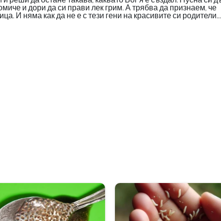
миче и дори да си прави лек грим. А трябва да признаем, че
. И няма как да не е с тези гени на красивите си родители...