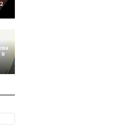
 2
ева
 в