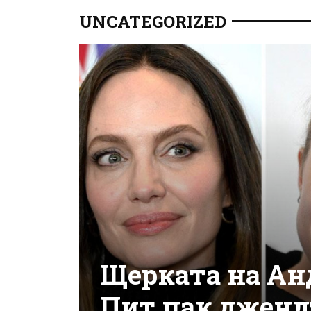
UNCATEGORIZED
Щерката на Ан
Пит пак дженд