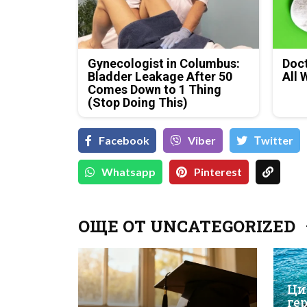
Gynecologist in Columbus:
Doct
Bladder Leakage After 50
All 
Comes Down to 1 Thing
(Stop Doing This)
Facebook
Viber
Тwitter
Whatsapp
Pinterest
ОЩЕ ОТ UNCATEGORIZED
Ци
ге