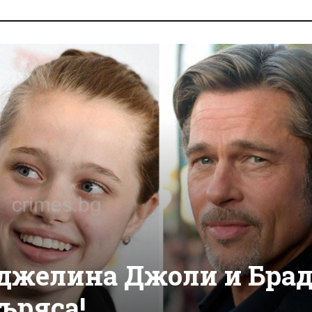
джелина Джоли и Бра
ъряса!