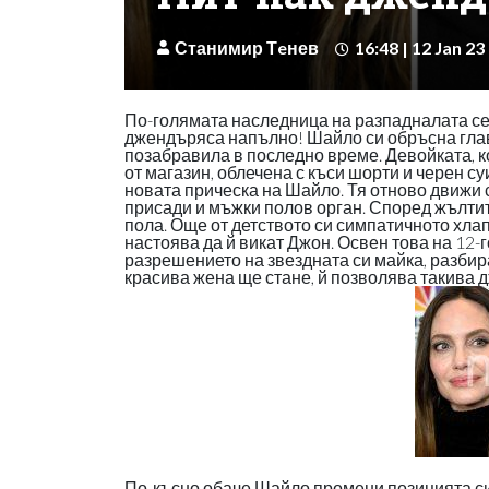
Станимир Тeнев
16:48 | 12 Jan 23
По-голямата наследница на разпадналата се
джендъряса напълно! Шайло си обръсна глава
позабравила в последно време. Девойката, к
от магазин, облечена с къси шорти и черен с
новата прическа на Шайло. Тя отново движи с
присади и мъжки полов орган. Според жълтит
пола. Още от детството си симпатичното хлап
настоява да й викат Джон. Освен това на 12
разрешението на звездната си майка, разбира
красива жена ще стане, й позволява такива 
По-късно обаче Шайло промени позицията си и