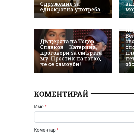
Сдружение за
ан
еднократна употреба
мо
ЕК
Па
Ве
Дъщерята на Тодор
св
Славков – Катерина,
сп
проговори за смъртта
пл
му: Простих на татко,
пе
че се самоуби!
об
КОМЕНТИРАЙ
Име
*
Коментар
*