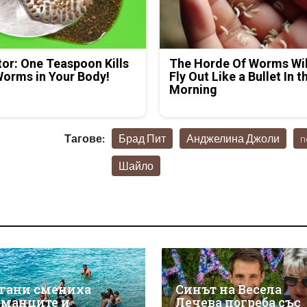
or: One Teaspoon Kills
The Horde Of Worms Wil
Worms in Your Body!
Fly Out Like a Bullet In t
Morning
Тагове:
Брад Пит
Анджелина Джоли
n
Шайло
гани смениха
Синът на Весела
рманците и
Лечева погреба със