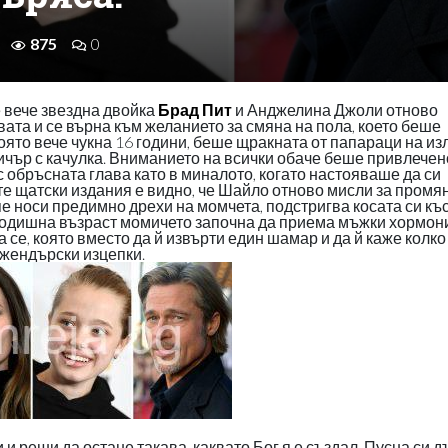
875
0
 вече звездна двойка
Брад Пит
и Анджелина Джоли отново
та и се върна към желанието за смяна на пола, което беше
оято вече чукна 16 години, беше щракната от папараци на из
уичър с качулка. Вниманието на всички обаче беше привлечен
 обръсната глава като в миналото, когато настояваше да си
е щатски издания е видно, че Шайло отново мисли за промя
е носи предимно дрехи на момчета, подстригва косата си къс
-годишна възраст момичето започна да приема мъжки хормон
 се, която вместо да й извърти един шамар и да й каже колко
джендърски изцепки.
 реши да остане такава, каквато Бог я е създал. Пусна си д