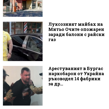
Луксозният майбах на
Митьо Очите опожарен
заради балони с райски
газ
Арестуваният в Бургас
наркобарон от Украйна
ръководел 14 фабрики
за др...