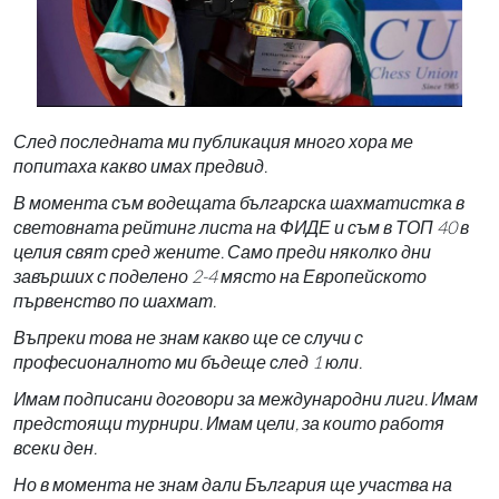
След последната ми публикация много хора ме
попитаха какво имах предвид.
В момента съм водещата българска шахматистка в
световната рейтинг листа на ФИДЕ и съм в ТОП 40 в
целия свят сред жените. Само преди няколко дни
завърших с поделено 2-4 място на Европейското
първенство по шахмат.
Въпреки това не знам какво ще се случи с
професионалното ми бъдеще след 1 юли.
Имам подписани договори за международни лиги. Имам
предстоящи турнири. Имам цели, за които работя
всеки ден.
Но в момента не знам дали България ще участва на