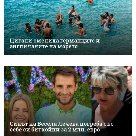
Цигани смениха германците и
англичаните на морето
Синът на Весела Лечева погреба със
себе си биткойни за 2 млн. евро