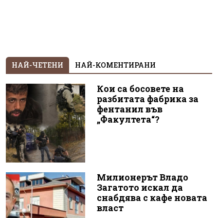
НАЙ-ЧЕТЕНИ
НАЙ-КОМЕНТИРАНИ
Кои са босовете на
разбитата фабрика за
фентанил във
„Факултета“?
Милионерът Владо
Загатото искал да
снабдява с кафе новата
власт