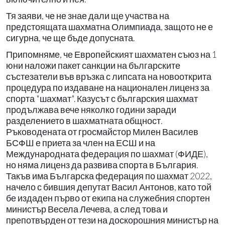
Тя заяви, че не знае дали ще участва на
предстоящата шахматна Олимпиада, защото не е
сигурна, че ще бъде допусната.
Припомняме, че Европейският шахматен съюз на 1
юни наложи пакет санкции на българските
състезатели във връзка с липсата на новооткрита
процедура по издаване на национален лиценз за
спорта "шахмат". Казусът с българския шахмат
продължава вече няколко години заради
разделението в шахматната общност.
Ръководената от гросмайстор Милен Василев
БСФШ е приета за член на ЕСШ и на
Международната федерация по шахмат (ФИДЕ),
но няма лиценз да развива спорта в България.
Такъв има Българска федерация по шахмат 2022,
начело с бившия депутат Васил Антонов, като той
бе издаден първо от екипа на служебния спортен
министър Весела Лечева, а след това и
препотвърден от тези на доскорошния министър на