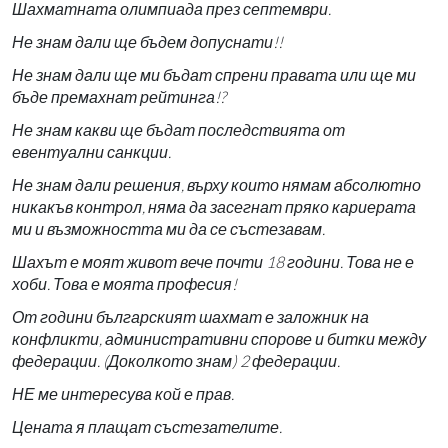
Шахматната олимпиада през септември.
Не знам дали ще бъдем допуснати!!
Не знам дали ще ми бъдат спрени правата или ще ми
бъде премахнат рейтинга!?
Не знам какви ще бъдат последствията от
евентуални санкции.
Не знам дали решения, върху които нямам абсолютно
никакъв контрол, няма да засегнат пряко кариерата
ми и възможността ми да се състезавам.
Шахът е моят живот вече почти 18 години. Това не е
хоби. Това е моята професия!
От години българският шахмат е заложник на
конфликти, административни спорове и битки между
федерации. (Доколкото знам) 2 федерации.
НЕ ме интересува кой е прав.
Цената я плащат състезателите.