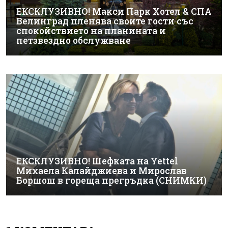
ЕКСКЛУЗИВНО! Макси Парк Хотел & СПА
Велинград пленява своите гости със
спокойствието на планината и
петзвездно обслужване
ЕКСКЛУЗИВНО! Шефката на Yettel
Михаела Калайджиева и Мирослав
Боршош в гореща прегръдка (СНИМКИ)