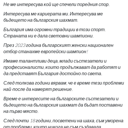
Не ме интересува кой ще спечели поредния спор.
Интересува ме кариерата ми. Интересува ме
бъдещето на българския шахмат.
България има огромни традиции в този спорт.
Страната ни е дала световни шампиони.
През 2023 година българският женски национален
отбор станахме европейски шампион!
Имаме талантливи деца, млади състезатели и
професионалисти, които продължават да работят и
да представят България достойно по света.
След толкова години вярвам, че е време тези проблеми
най-после да намерят решение.
Време е интересите на българските състезатели и
бъдещето на българския шахмат да бъдат поставени
на първо място.
След почти 18 години, посветени на шаха, съм уморена
от проблеми, които никога не съм създавала.