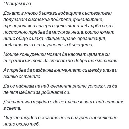
Плащам я аз.
Докато в много държави водещите състезатели
получават системна подкрепа, финансиране,
тренировъчни лагери и цели екипи зад гърба си, аз
постоянно трябва да мисля за неща, които нямат
нищо общо с шаха - финансиране, организация,
подготовка и несигурност за бъдещето.
Моите конкуренти могат да насочат цялата си
енергия към това да стават по-добри шахматисти.
Аз трябва да разделям вниманието си между шаха и
всичко останало.
Да се надявам на най-елементарните условия, за да
печеля медали за родината си.
Достатъчно трудно е да се състезаваш с най-силните
в света.
Още по-трудно е, когато не си сигурен в абсолютно
нищо около теб.