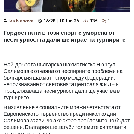
Iva Ivanova
16:28 | 10 Jun 26
336
1
Гордостта ни в този спорт е уморена от
несигурността дали ще играе на турнирите
Най-добрата българска шахматистка Нюргул
Салимова е отчаяна от неспирните проблеми на
българския шахмат - спор между федерации,
непризнаване от световната централа ФИДЕ и
продължаваща несигурност дали ще участва в
турнирите.
В изявление в социалните мрежи четвъртата от
Европейското първенство преди няколко дни
Салимова заяви, че ако скоро проблемите не бъдат
решени, България ще загуби големите си таланти,
включително и нея.