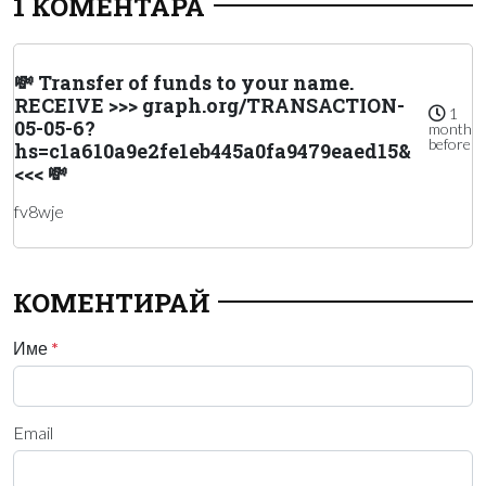
1 КОМЕНТАРА
💸 Transfer of funds to your name.
RECEIVE >>> graph.org/TRANSACTION-
1
05-05-6?
month
before
hs=c1a610a9e2fe1eb445a0fa9479eaed15&
<<< 💸
fv8wje
КОМЕНТИРАЙ
Име
*
Email