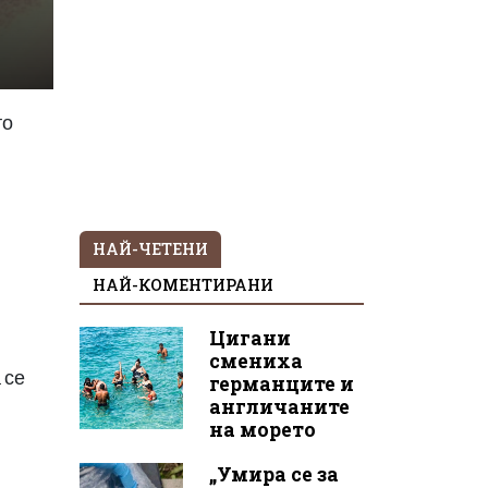
то
НАЙ-ЧЕТЕНИ
НАЙ-КОМЕНТИРАНИ
Цигани
смениха
 се
германците и
англичаните
на морето
„Умира се за