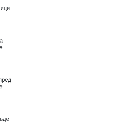
ници
на
е.
 пред
е
бъде