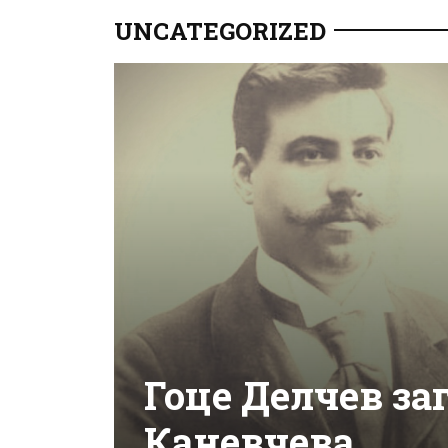
UNCATEGORIZED
Гоце Делчев за
Каневчева