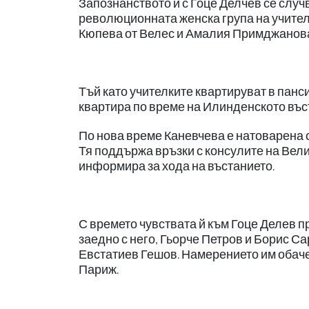
Запознанството й с Гоце Делчев се случ
революционната женска група на учител
Кюпева от Велес и Амалия Примджанова,
Тъй като учителките квартируват в панс
квартира по време на Илинденското въс
По нова време Каневчева е натоварена с
Тя поддържа връзки с консулите на Вели
информира за хода на въстанието.
С времето чувствата й към Гоце Делев пр
заедно с него, Гьорче Петров и Борис С
Евстатиев Гешов. Намерението им обаче
Париж.