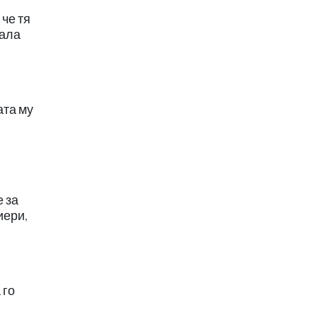
 че тя
Дала
ата му
е за
иери,
 го