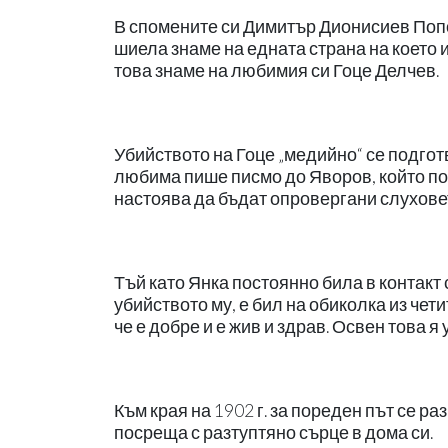
В спомените си Димитър Дионисиев Попов
шиела знаме на едната страна на което 
това знаме на любимия си Гоце Делчев.
Убийството на Гоце „медийно“ се подгот
любима пише писмо до Яворов, който по 
настоява да бъдат опровергани слуховет
Тъй като Янка постоянно била в контакт с
убийството му, е бил на обиколка из чет
че е добре и е жив и здрав. Освен това 
Към края на 1902 г. за пореден път се р
посреща с разтуптяно сърце в дома си.