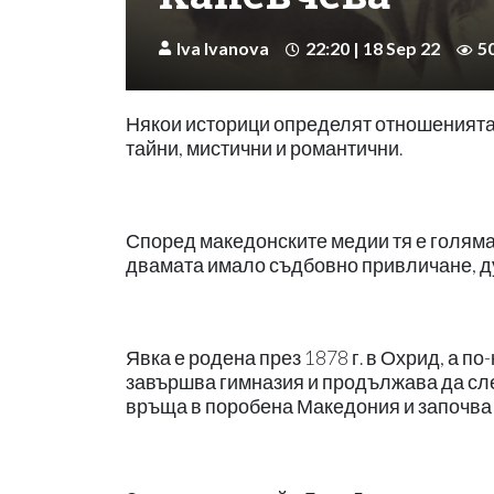
Iva Ivanova
22:20 | 18 Sep 22
5
Някои историци определят отношенията 
тайни, мистични и романтични.
Според македонските медии тя е голямат
двамата имало съдбовно привличане, ду
Явка е родена през 1878 г. в Охрид, а п
завършва гимназия и продължава да сл
връща в поробена Македония и започва 