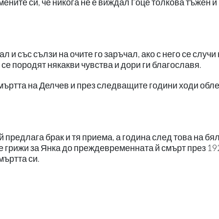
ните си, че никога не е виждал Гоце толкова тъжен и
л и със сълзи на очите го заръчал, ако с него се случи
се породят някакви чувства и дори ги благославя.
смъртта на Делчев и през следващите години ходи обл
 предлага брак и тя приема, а година след това на бял
 грижи за Янка до преждевременната й смърт през 1920
мъртта си.