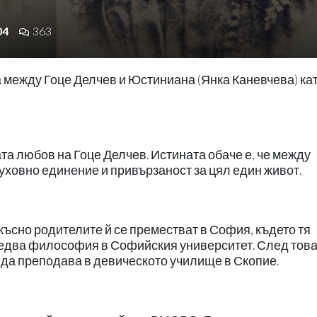
04
363
между Гоце Делчев и Юстиниана (Янка Каневчева) ка
а любов на Гоце Делчев. Истината обаче е, че между
ховно единение и привързаност за цял един живот.
о-късно родителите й се преместват в София, където тя
едва философия в Софийския университет. След това
да преподава в девическото училище в Скопие.