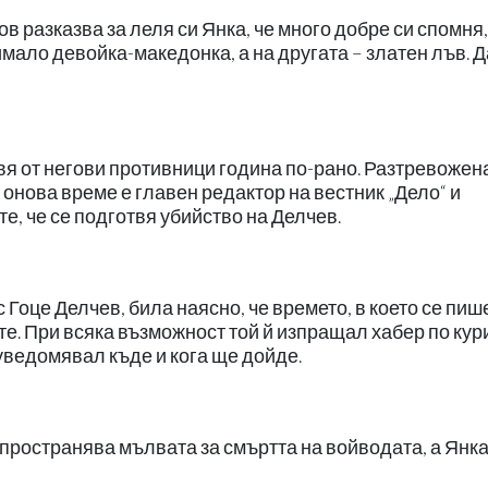
 разказва за леля си Янка, че много добре си спомня,
имало девойка-македонка, а на другата – златен лъв. 
вя от негови противници година по-рано. Разтревожен
онова време е главен редактор на вестник „Дело“ и
е, че се подготвя убийство на Делчев.
 Гоце Делчев, била наясно, че времето, в което се пиш
ите. При всяка възможност той й изпращал хабер по кур
я уведомявал къде и кога ще дойде.
азпространява мълвата за смъртта на войводата, а Янка