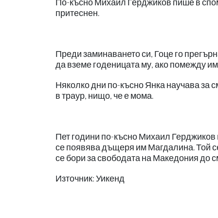
По-късно Михаил Герджиков пише в споме
притеснен.
Преди заминаването си, Гоце го прегърна
да вземе годеницата му, ако помежду им 
Няколко дни по-късно Янка научава за 
в траур, нищо, че е мома.
Пет години по-късно Михаил Герджиков й
се появява дъщеря им Магдалина. Той се
се бори за свободата на Македония до с
Източник: Уикенд