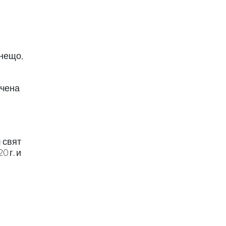
 нещо,
ечена
 свят
 г. и