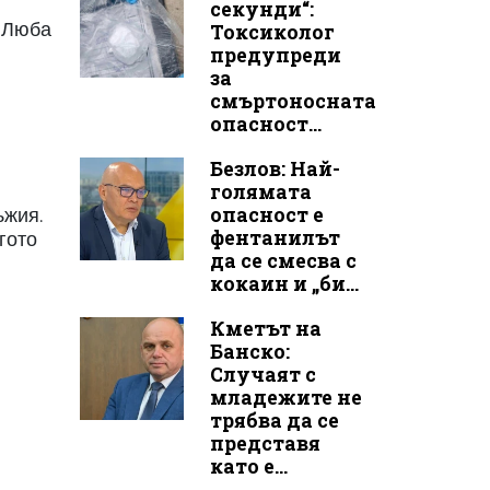
секунди“:
с Люба
Токсиколог
предупреди
за
смъртоносната
опасност...
Безлов: Най-
голямата
опасност е
ъжия.
фентанилът
гото
да се смесва с
кокаин и „би...
Кметът на
Банско:
Случаят с
младежите не
трябва да се
представя
като е...