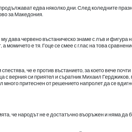
 продължават едва няколко дни. След коледните праз
ново за Македония.
 му дава червено въстаническо знаме с лъв и фигура 
, а момичето е тя. Гоце се смее с глас на това сравнени
 спестява, че е против въстанието, за което вече почти
ща с верния си приятел и съратник Михаил Герджиков,
бил много притеснен от решението напролет да се вдигн
мята, че народът не е достатъчно въоръжен и няма да 