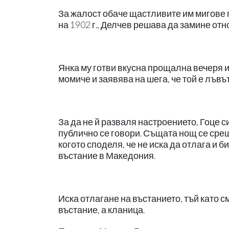
За жалост обаче щастливите им мигове
на 1902 г., Делчев решава да замине от
Янка му готви вкусна прощална вечеря и
момиче и заявява на шега, че той е лъвът
За да не й разваля настроението, Гоце си
публично се говори. Същата нощ се сре
когото споделя, че не иска да отлага и 
въстание в Македония.
Иска отлагане на въстанието, тъй като с
въстание, а кланица.