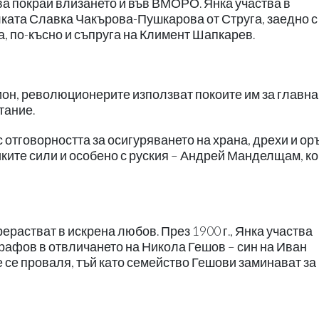
ва покрай влизането й във ВМОРО. Янка участва в
ката Славка Чакърова-Пушкарова от Струга, заедно 
 по-късно и съпруга на Климент Шапкарев.
ион, революционерите използват покоите им за главна
тание.
 отговорността за осигуряването на храна, дрехи и ор
ките сили и особено с руския – Андрей Манделщам, ко
ерастват в искрена любов. През 1900 г., Янка участва
арафов в отвличането на Никола Гешов – син на Иван
 се проваля, тъй като семейство Гешови заминават за