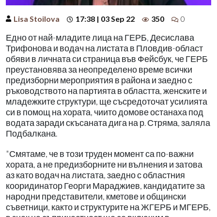
Lisa Stoilova
17:38 | 03 Sep 22
350
0
Едно от най-младите лица на ГЕРБ, Десислава
Трифонова и водач на листата в Пловдив-област
обяви в личната си страница във Фейсбук, че ГЕРБ
преустановява за неопределено време всички
предизборни мероприятия в района и заедно с
ръководството на партията в областта, женските и
младежките структури, ще съсредоточат усилията
си в помощ на хората, чиито домове останаха под
водата заради скъсаната дига на р. Стряма, заляла
Подбалкана.
"Смятаме, че в този труден момент са по-важни
хората, а не предизборните ни вълнения и затова
аз като водач на листата, заедно с областния
кооридинатор Георги Мараджиев, кандидатите за
народни представители, кметове и общински
съветници, както и структурите на ЖГЕРБ и МГЕРБ,