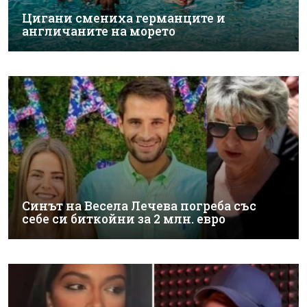
Цигани смениха германците и
англичаните на морето
Синът на Весела Лечева погреба със
себе си биткойни за 2 млн. евро