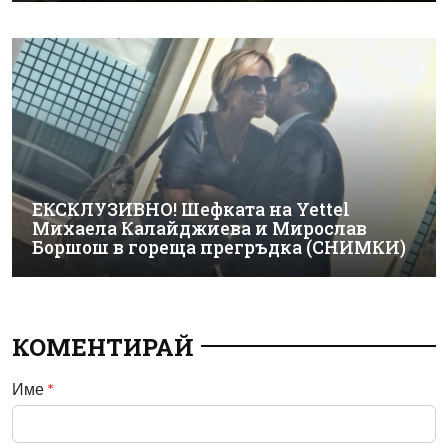
ЕКСКЛУЗИВНО! Шефката на Yettel
Михаела Калайджиева и Мирослав
Боршош в гореща прегръдка (СНИМКИ)
КОМЕНТИРАЙ
Име
*