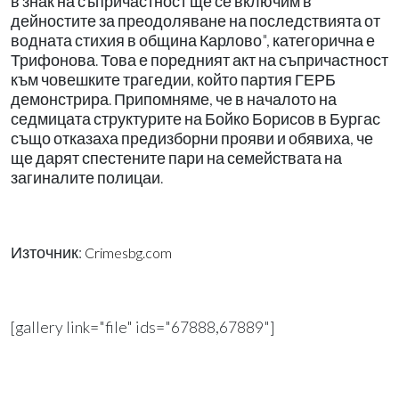
в знак на съпричастност ще се включим в
дейностите за преодоляване на последствията от
водната стихия в община Карлово", категорична е
Трифонова. Това е поредният акт на съпричастност
към човешките трагедии, който партия ГЕРБ
демонстрира. Припомняме, че в началото на
седмицата структурите на Бойко Борисов в Бургас
също отказаха предизборни прояви и обявиха, че
ще дарят спестените пари на семействата на
загиналите полицаи.
Източник:
Crimesbg.com
[gallery link="file" ids="67888,67889"]