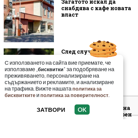
Загатото искал да
снабдява с кафе новата
власт
След случая с
родилката от Варна:
С използването на сайта вие приемате, че
Още едно семейство
използваме „
" за подобряване на
бисквитки
разказа за бремен...
преживяването, персонализиране на
съдържанието и рекламите, и анализиране
на трафика. Вижте нашата
политика за
и
.
бисквитките
политика за поверителност
Луксозният майбах на
ЗАТВОРИ
OK
Митьо Очите опожарен
заради балони с райски
газ