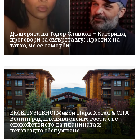
Дъщерята на Тодор Славков – Катерина,
проговори за смъртта му: Простих на
татко, че се самоуби!
ЕКСКЛУЗИВНО! Макси Парк Хотел & СПА
Велинград пленява своите гости със
спокойствието на планината и
петзвездно обслужване