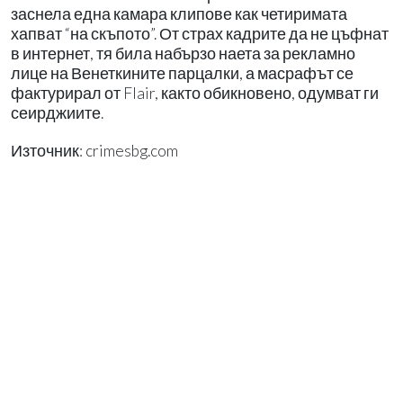
заснела една камара клипове как четиримата
хапват “на скъпото”. От страх кадрите да не цъфнат
в интернет, тя била набързо наета за рекламно
лице на Венеткините парцалки, а масрафът се
фактурирал от Flair, както обикновено, одумват ги
сеирджиите.
Източник: crimesbg.com