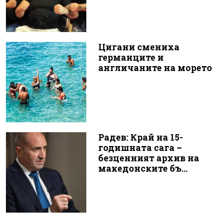
Цигани смениха
германците и
англичаните на морето
Радев: Край на 15-
годишната сага –
безценният архив на
македонските бъ...