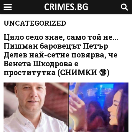
UNCATEGORIZED
Цяло село знае, само той не…
Пишман баровецът Петър
Делев най-сетне повярва, че
Венета Шкодрова е
проститутка (СНИМКИ 🔞)