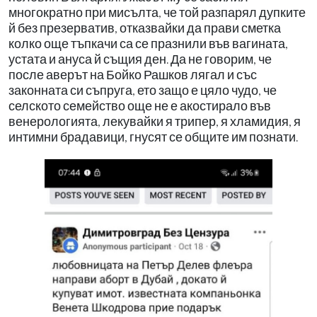
многократно при мисълта, че той разпарял дупките
й без презерватив, отказвайки да прави сметка
колко още тъпкачи са се празнили във вагината,
устата и ануса й същия ден. Да не говорим, че
после аверът на Бойко Рашков лягал и със
законната си съпруга, ето защо е цяло чудо, че
селското семейство още не е акостирало във
венерологията, лекувайки я трипер, я хламидия, я
интимни брадавици, гнусят се общите им познати.