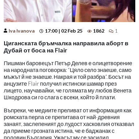
Iva Ivanova
17:00 | 02 Feb 25
1862
1
Циганската бръмчалка направила аборт в
Дубай от боса на Flair
Пишман баровецът Петър Делев е олицетворение
на народната поговорка: “Цяло село знаеше, само
мъжът й не знаеше. Накрая и той разбра”. Босът на
анцузите Flair получил истински шамар през
лицето, научавайки, че голямата му любов Венета
Шкодрова си го слага с всеки, който й плати.
Въпреки, че медиите преливат от информация как
ромската перла се препитава от най-древния
занаят, заслепеният до лудост хасковлия отказвал
да приеме грозната истина, че е баджанак с
половин България. Ужасът му се засилил