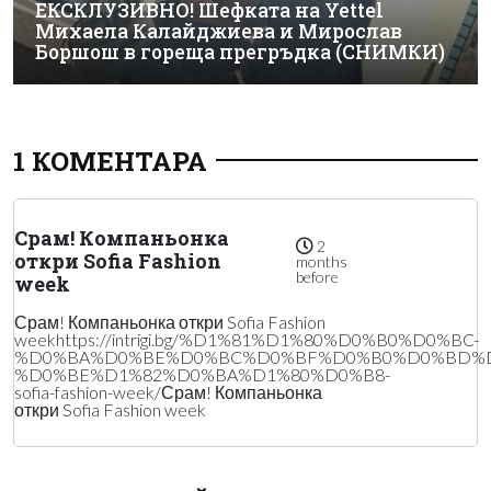
ЕКСКЛУЗИВНО! Шефката на Yettel
Михаела Калайджиева и Мирослав
Боршош в гореща прегръдка (СНИМКИ)
1 КОМЕНТАРА
Срам! Компаньонка
2
откри Sofia Fashion
months
before
week
Срам! Компаньонка откри Sofia Fashion
weekhttps://intrigi.bg/%D1%81%D1%80%D0%B0%D0%BC-
%D0%BA%D0%BE%D0%BC%D0%BF%D0%B0%D0%BD%
%D0%BE%D1%82%D0%BA%D1%80%D0%B8-
sofia-fashion-week/Срам! Компаньонка
откри Sofia Fashion week