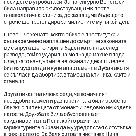
носи дете в утробата си. За по-сигурно Венета си
била направила скъпоструващ ДНК-тест в
гинекологична клиника, доказващ, че бъдещото
отроче ще претендира за милионите му някой ден.
Гневен, че жената, която обича е проститутка и
същевременно наплашен до смърт, че законната
му съпруга ще го изрита беден като плъх след
развода, той го ударил на молба да махне плода.
След като кандърмите не хванали декиш, Делев
бил измуфтен да й купи апартамент в Дубай ако тя
се съгласи да абортира в тамошна клиника, както и
станало.
Друга пикантна клюка реди, че комичният
псевдобизнесмен и разпоретината били особено
близки с пиленцата от Монако и редовно им ходели
нагости. Дружбата била обусловена от
свидливостта на Пепи, който разчитал
карикатурните образи да му уредят стая с отстъпка
в княжеството. За беля хитрата чистачка Нина