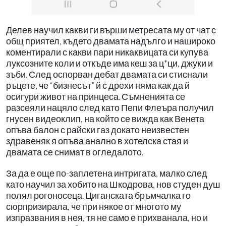
Делев научил какви ги върши метресата му от чат с
общ приятел, където двамата надълго и нашироко
коментирали с какви пари никаквицата си купува
луксозните коли и откъде има кеш за ц*ци, джуки и
зъби. След оспорван дебат двамата си стиснали
ръцете, че “бизнесът” й с дрехи няма как да й
осигури живот на принцеса. Съмненията се
разсеяли нацяло след като Пепи Флеъра получил
гнусен видеоклип, на който се вижда как Венета
опъва балон с райски газ докато неизвестен
здравеняк я опъва анално в хотелска стая и
двамата се снимат в огледалото.
За да е още по-заплетена интригата, малко след
като научил за хобито на Шкодрова, нов студен душ
полял рогоносеца. Циганската бръмчалка го
сюрпризирала, че при някое от многото му
изпразвания в нея, тя не само е прихванала, но и