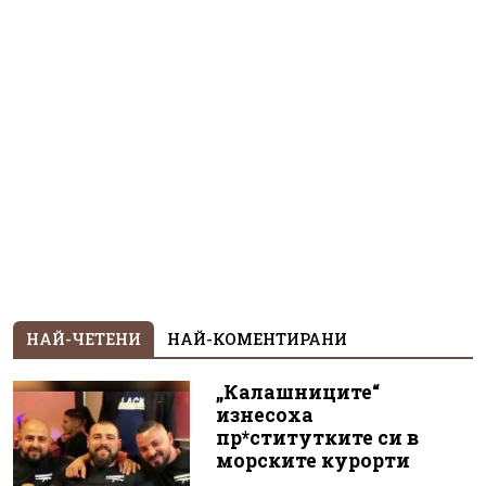
НАЙ-ЧЕТЕНИ
НАЙ-КОМЕНТИРАНИ
„Калашниците“
изнесоха
пр*ститутките си в
морските курорти