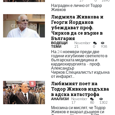
27
0
1890
Награден е лично от Тодор
Живков
Людмила Живкова и
Георги Йорданов
убеждават проф.
Чирков да се върне в
България
ВОДЕЩИ
November
ТЕМИ
21
0
938
На 24 ноември преди две
години изгубихме светилото в
българската медицина и
кардиохирургията – проф.
Александър
Чирков.Специалистът издъхна
от инфаркт...
Любимият поет на
Тодор Живков издъхва
в адска катастрофа
АНАЛИЗИ
November
17
80
1302
Мнозина си мислят, че Тодор
Живков е вкарал дъщеря си