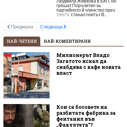
Людмила Живкова в БКП, но
грешат.Поръчител за
партийното й членство през
1967 г. станал поетът В...
Предишна
Следваща
НАЙ-ЧЕТЕНИ
НАЙ-КОМЕНТИРАНИ
Милионерът Владо
Загатото искал да
снабдява с кафе новата
власт
Кои са босовете на
разбитата фабрика за
фентанил във
„Факултета“?