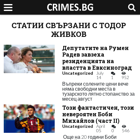
СТАТИИ СВЪРЗАНИ С ТОДОР
ЖИВКОВ
Депутатите на Румен
Радев завзеха
резиденцията на
властта в Евксиноград
Uncategorized
July
14
1
952
Въпреки солените цени вече
няма свободни места в
тузарското лятно стопанство за
месец август
Този фантастичен, този
невероятен Боби
Михайлов (част II)
Uncategorized
April
05
0
546
Още на 20 години Боби