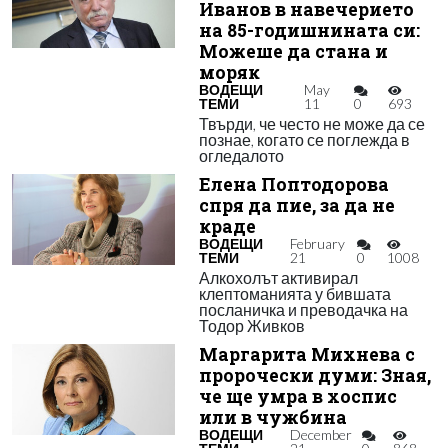
Иванов в навечерието
на 85-годишнината си:
Можеше да стана и
моряк
ВОДЕЩИ
May
ТЕМИ
11
0
693
Твърди, че често не може да се
познае, когато се поглежда в
огледалото
Елена Поптодорова
спря да пие, за да не
краде
ВОДЕЩИ
February
ТЕМИ
21
0
1008
Алкохолът активирал
клептоманията у бившата
посланичка и преводачка на
Тодор Живков
Маргарита Михнева с
пророчески думи: Зная,
че ще умра в хоспис
или в чужбина
ВОДЕЩИ
December