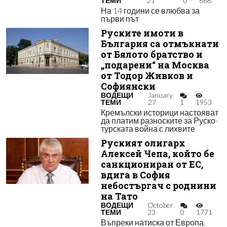
ТЕМИ
21
0
868
На 14 години се влюбва за
първи път
Руските имоти в
България са отмъкнати
от Бялото братство и
„подарени“ на Москва
от Тодор Живков и
Софиянски
ВОДЕЩИ
January
ТЕМИ
27
1
1953
Кремълски историци настояват
да платим разноските за Руско-
турската война с лихвите
Руският олигарх
Алексей Чепа, който бе
санкциониран от ЕС,
вдига в София
небостъргач с роднини
на Тато
ВОДЕЩИ
October
ТЕМИ
23
0
1771
Въпреки натиска от Европа,