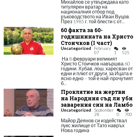
Михайлов се утвърждава като
титулярен вратар на
националния отбор под
ръководството на Иван Вуцов.
През 1985 г. той блести с от...
60 факта за 60-
годишнината на Христо
Стоичков (I част)
Uncategorized
February
07
1
525
На 8 февруари великият
Христо Стоичков навършва 60
години. Хубав, лош, харесван от
едни и плют от други, за Ицата е
ясно едно – той е най-прочутият
б...
Проклятие на жертви
на Народния съд ли уби
заварения син на Ламбо
Uncategorized
September
28
0
700
Майор Деянов си издействал
лукс жилище от Тато навръх
Нова година