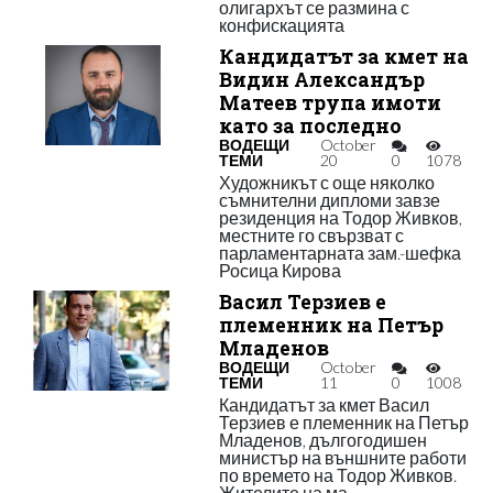
олигархът се размина с
конфискацията
Кандидатът за кмет на
Видин Александър
Матеев трупа имоти
като за последно
ВОДЕЩИ
October
ТЕМИ
20
0
1078
Художникът с още няколко
съмнителни дипломи завзе
резиденция на Тодор Живков,
местните го свързват с
парламентарната зам.-шефка
Росица Кирова
Васил Терзиев е
племенник на Петър
Младенов
ВОДЕЩИ
October
ТЕМИ
11
0
1008
Кандидатът за кмет Васил
Терзиев е племенник на Петър
Младенов, дългогодишен
министър на външните работи
по времето на Тодор Живков.
Жителите на ма...