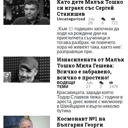
Като дете Малък Тошко
си играел със Сергей
Станишев
Uncategorized
July
28
6
721
„Към 10-годишен започнах да
ходя на рождени дни на
приятелчета съученици и
тогава разбрах, че повечето
хора не живеят така, както ние“,
разправяше при...
Изнасилената от Малък
Тошко Мила Гешева:
Всичко е забравено,
всичко е простено!
ВОДЕЩИ
July
ТЕМИ
27
3
1470
Красавицата, заради която
Тодор Славков лежа 2 години в
ареста, днес живее с милионер
в Швейцария и върти няколко
бутика
Космонавт №1 на
България Георги