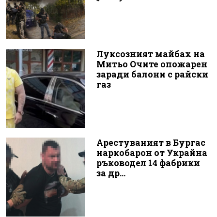
Луксозният майбах на
Митьо Очите опожарен
заради балони с райски
газ
Арестуваният в Бургас
наркобарон от Украйна
ръководел 14 фабрики
за др...