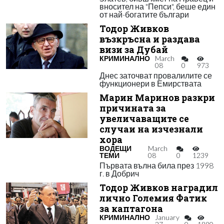
вносител на "Пепси", беше един
от най-богатите българи
Тодор Живков
възкръсна и раздава
визи за Дубай
КРИМИНАЛНО
March
08
0
973
Днес заточват провалилите се
функционери в Емирствата
Марин Маринов разкри
причината за
увеличаващите се
случаи на изчезнали
хора
ВОДЕЩИ
March
ТЕМИ
08
0
1239
Първата вълна била през 1998
г. в Добрич
Тодор Живков наградил
лично Големия Фатик
за каптагона
КРИМИНАЛНО
January