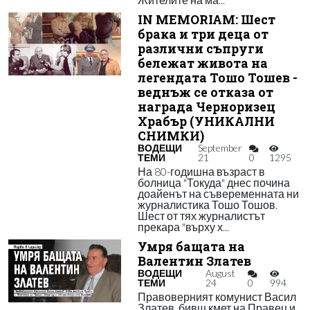
IN MEMORIAM: Шест
брака и три деца от
различни съпруги
бележат живота на
легендата Тошо Тошев -
веднъж се отказа от
награда Черноризец
Храбър (УНИКАЛНИ
СНИМКИ)
ВОДЕЩИ
September
ТЕМИ
21
0
1295
На 80-годишна възраст в
болница "Токуда" днес почина
доайенът на съвеременната ни
журналистика Тошо Тошов.
Шест от тях журналистът
прекара "върху х...
Умря бащата на
Валентин Златев
ВОДЕЩИ
August
ТЕМИ
24
0
994
Правоверният комунист Васил
Златев, бивш кмет на Правец и