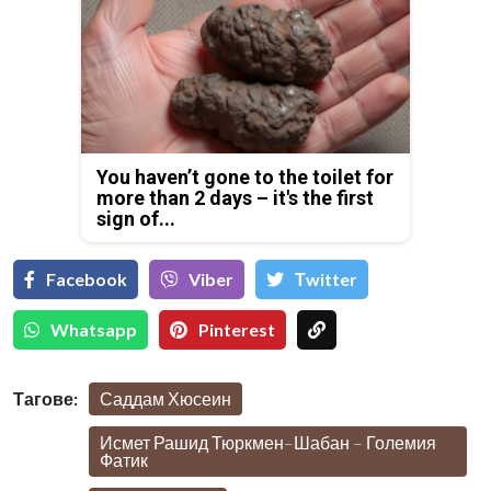
You haven’t gone to the toilet for
more than 2 days – it's the first
sign of...
Facebook
Viber
Тwitter
Whatsapp
Pinterest
Тагове:
Саддам Хюсеин
Исмет Рашид Тюркмен–Шабан – Големия
Фатик