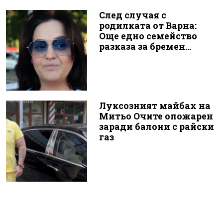
След случая с
родилката от Варна:
Още едно семейство
разказа за бремен...
Луксозният майбах на
Митьо Очите опожарен
заради балони с райски
газ