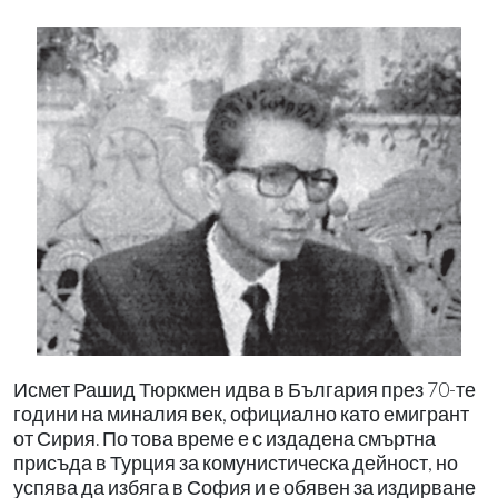
Исмет Рашид Тюркмен идва в България през 70-те
години на миналия век, официално като емигрант
от Сирия. По това време е с издадена смъртна
присъда в Турция за комунистическа дейност, но
успява да избяга в София и е обявен за издирване