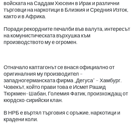
войската на Саддам Хюсеин в Ирак и различни
търговци на наркотици в Близкия и Средния Изток,
както и в Африка.
Поради рекордните печалби във валута, интересът
на комунистическата върхушка към
производството му е огромен.
Отначало каптагонът се внася официално от
оригиналния му производител –
западногерманската фирма „Дегуса“ – Хамбург.
Човекът, който прави това е Исмет Рашид
Тюркмен–Шабан, Големия Фатик, произхождащ от
кюрдско-сирийски клан.
В НРБ е въртял търговия с оръжие, наркотици и
крадени коли.