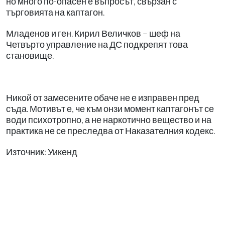
но много по-опасен е въпросът, свързан с
търговията на каптагон.
Младенов и ген. Кирил Величков – шеф на
Четвърто управление на ДС подкрепят това
становище.
Никой от замесените обаче не е изправен пред
съда. Мотивът е, че към онзи момент каптагонът се
води психотропно, а не наркотично вещество и на
практика не се преследва от Наказателния кодекс.
Източник: Уикенд