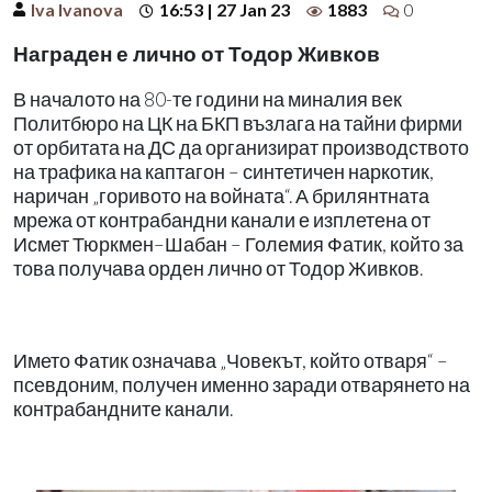
Iva Ivanova
16:53 | 27 Jan 23
1883
0
Награден е лично от Тодор Живков
В началото на 80-те години на миналия век
Политбюро на ЦК на БКП възлага на тайни фирми
от орбитата на ДС да организират производството
на трафика на каптагон – синтетичен наркотик,
наричан „горивото на войната“. А брилянтната
мрежа от контрабандни канали е изплетена от
Исмет Тюркмен–Шабан – Големия Фатик, който за
това получава орден лично от Тодор Живков.
Името Фатик означава „Човекът, който отваря“ –
псевдоним, получен именно заради отварянето на
контрабандните канали.