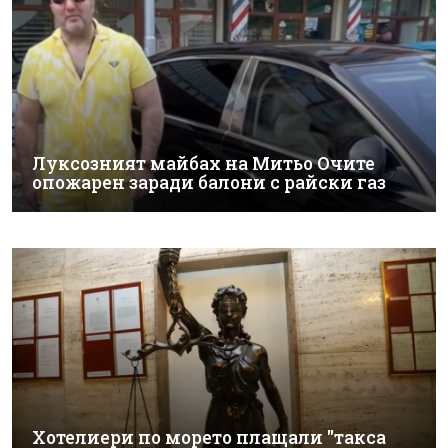
Луксозният майбах на Митьо Очите
опожарен заради балони с райски газ
Хотелиери по морето плащали "такса