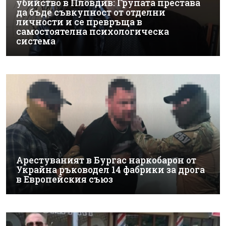
убийство в Пловдив: Групата престава
да бъде съвкупност от отделни
личности и се превръща в
самостоятелна психологическа
система
Арестуваният в Бургас наркобарон от
Украйна ръководел 14 фабрики за дрога
в Европейския съюз