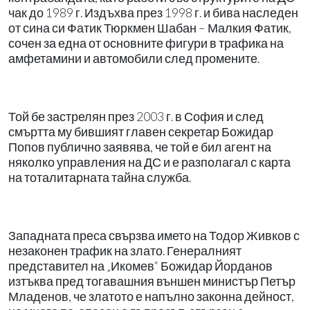
чак до 1989 г. Издъхва през 1998 г. и бива наследен
от сина си Фатик Тюркмен Шабан – Малкия Фатик,
сочен за една от основните фигури в трафика на
амфетамини и автомобили след промените.
Той бе застрелян през 2003 г. в София и след
смъртта му бившият главен секретар Божидар
Попов публично заявява, че той е бил агент на
няколко управления на ДС и е разполагал с карта
на тоталитарната тайна служба.
Западната преса свързва името на Тодор Живков с
незаконен трафик на злато. Генералният
представител на „Икомев“ Божидар Йорданов
изтъква пред тогавашния външен министър Петър
Младенов, че златото е напълно законна дейност,