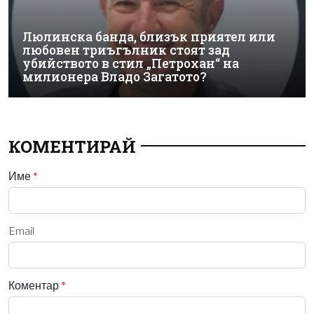
Люлинска банда, близък приятел или
любовен триъгълник стоят зад
убийството в стил „Петрохан“ на
милионера Владо Загатото?
КОМЕНТИРАЙ
Име
*
Email
Коментар
*