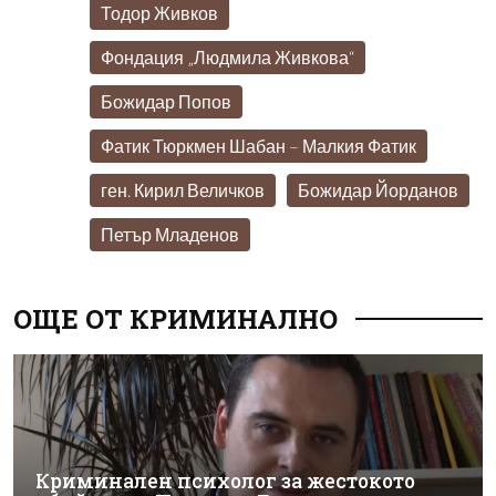
Тодор Живков
Фондация „Людмила Живкова“
Божидар Попов
Фатик Тюркмен Шабан – Малкия Фатик
ген. Кирил Величков
Божидар Йорданов
Петър Младенов
ОЩЕ ОТ КРИМИНАЛНО
Криминален психолог за жестокото