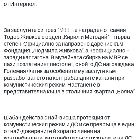
от Интерпол.
За заслугите си през 1988 г. е награден от самия
Тодор Живков с орден „Кирил и Методий“ – първа
степен. Официално за направено дарение към
Фондация „Людмила Живкова“, а неофициално –
заради каптагона. В музейната сбирка на МВР се
пази позлатеният пистолет, с който ДС награждава
Големия Фатик за особените му заслуги към
разработването на контрабандните канали при
комунистическия режим. Настанен е в
представителна къща в столичния квартал „Бояна“.
Шабан действа с най-висша протекция от
комунистическия режим и ДС и се превръща в един
от най-доверените й хора по линия на
контрабандата, като работи със структурите на ДС