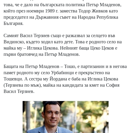
това, че е дало на българската политика Петър Младенов,
който през ноември 1989 г. замества Тодор Живков като
председател на Държавния съвет на Народна Република
България.
Самият Васил Терзиев също е разказвал за селцето във
Видинско, където ходил като дете. Това е родното село на
майка му – Иглика Цекова. Нейният баща Цеко Цеков е
първи братовчед на Петър Младенов.
Бащата на Петър Младенов – Тошо, е партизанин и в негова
памет родното му село Урбабинци е прекръстено на
Тошевци. А сестра му Йордана е баба на Иглика Цекова
(Терзиева по мъж), майка на кандидата за кмет на София
Васил Терзиев.