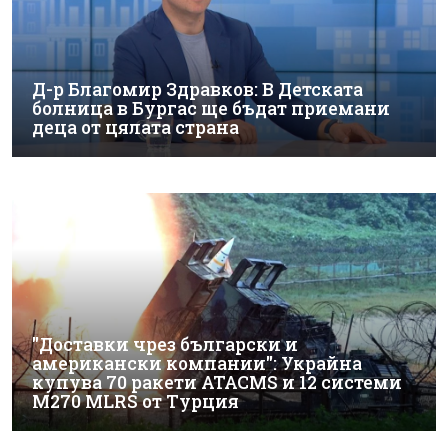
Д-р Благомир Здравков: В Детската
болница в Бургас ще бъдат приемани
деца от цялата страна
"Доставки чрез български и
американски компании": Украйна
купува 70 ракети ATACMS и 12 системи
M270 MLRS от Турция