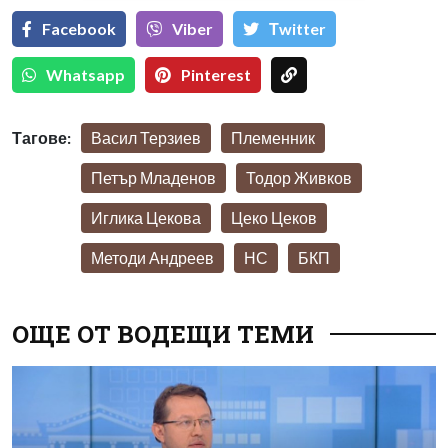
Facebook
Viber
Тwitter
Whatsapp
Pinterest
Тагове:
Васил Терзиев
Племенник
Петър Младенов
Тодор Живков
Иглика Цекова
Цеко Цеков
Методи Андреев
НС
БКП
ОЩЕ ОТ ВОДЕЩИ ТЕМИ