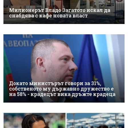
Милионерът Владо Загатото искал да
снабдява с кафе новата власт
Докато министърът говори за 31%,
собственото му държавно дружество е
на 58% - крадецът вика дръжте крадеца