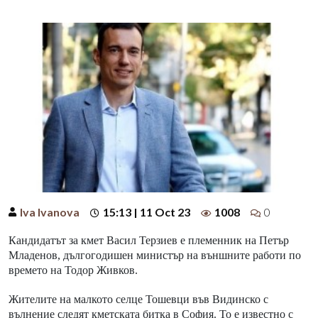
Iva Ivanova
15:13 | 11 Oct 23
1008
0
Кандидатът за кмет Васил Терзиев е племенник на Петър
Младенов, дългогодишен министър на външните работи по
времето на Тодор Живков.
Жителите на малкото селце Тошевци във Видинско с
вълнение следят кметската битка в София. То е известно с