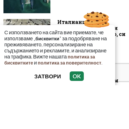
Италианците,
нападнати от локали
С използването на сайта вие приемате, че
неонацисти в Банско, си
използваме „
" за подобряване на
бисквитки
пазарували др...
преживяването, персонализиране на
съдържанието и рекламите, и анализиране
на трафика. Вижте нашата
политика за
и
.
бисквитките
политика за поверителност
Къде е Иван? 21-
ЗАТВОРИ
OK
годишен тръгнал сам
от Гърция с 10 евро,
следите му се...