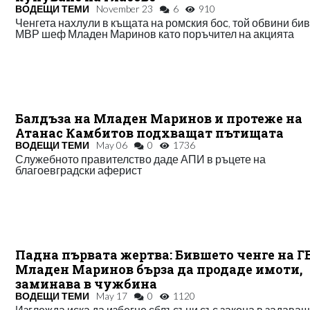
ВОДЕЩИ ТЕМИ
November 23
6
910
Ченгета нахлули в къщата на ромския бос, той обвини би
МВР шеф Младен Маринов като поръчител на акцията
Балдъза на Младен Маринов и протеже на
Атанас Камбитов подхващат пътищата
ВОДЕЩИ ТЕМИ
May 06
0
1736
Служебното правителство даде АПИ в ръцете на
благоевградски аферист
Падна първата жертва: Бившето ченге на Г
Младен Маринов бърза да продаде имоти,
заминава в чужбина
ВОДЕЩИ ТЕМИ
May 17
0
1120
Изглежда иска да избегне сблъсъци със закона в задаващ