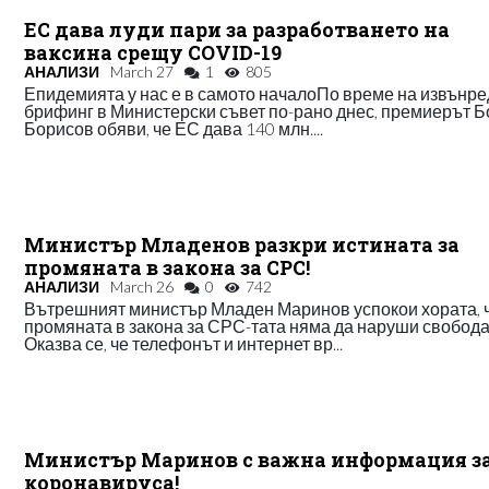
ЕС дава луди пари за разработването на
ваксина срещу COVID-19
АНАЛИЗИ
March 27
1
805
Епидемията у нас е в самото началоПо време на извънр
брифинг в Министерски съвет по-рано днес, премиерът Б
Борисов обяви, че ЕС дава 140 млн....
Министър Младенов разкри истината за
промяната в закона за СРС!
АНАЛИЗИ
March 26
0
742
Вътрешният министър Младен Маринов успокои хората, 
промяната в закона за СРС-тата няма да наруши свобода
Оказва се, че телефонът и интернет вр...
Министър Маринов с важна информация з
коронавируса!