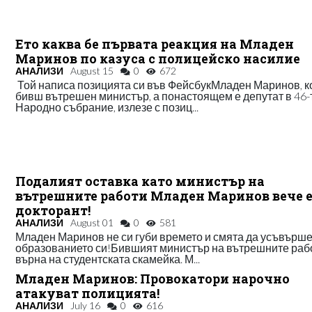
Ето каква бе първата реакция на Младен
Маринов по казуса с полицейско насилие
АНАЛИЗИ
August 15
0
672
Той написа позицията си във ФейсбукМладен Маринов, к
бивш вътрешен министър, а понастоящем е депутат в 46-
Народно събрание, излезе с позиц...
Подалият оставка като министър на
вътрешните работи Младен Маринов вече 
докторант!
АНАЛИЗИ
August 01
0
581
Младен Маринов не си губи времето и смята да усъвърш
образованието си!Бившият министър на вътрешните раб
върна на студентската скамейка. М...
Младен Маринов: Провокатори нарочно
атакуват полицията!
АНАЛИЗИ
July 16
0
616