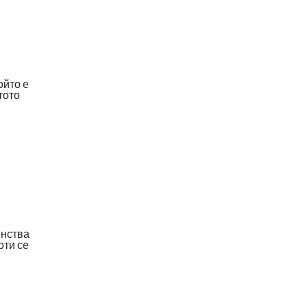
ойто е
тото
е
енства
оти се