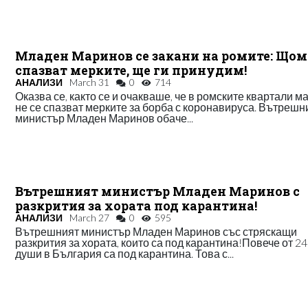
Младен Маринов се закани на ромите: Щом
спазват мерките, ще ги принудим!
АНАЛИЗИ
March 31
0
714
Оказва се, както се и очакваше, че в ромските квартали м
не се спазват мерките за борба с коронавируса. Вътрешн
министър Младен Маринов обаче...
Вътрешният министър Младен Маринов с
разкрития за хората под карантина!
АНАЛИЗИ
March 27
0
595
Вътрешният министър Младен Маринов със стряскащи
разкрития за хората, които са под карантина!Повече от 24
души в България са под карантина. Това с...