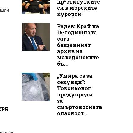
пр*ститутките
си в морските
вшия
курорти
Радев: Край на
15-годишната
сага –
безценният
архив на
македонските
бъ...
„Умира се за
секунди“:
Токсиколог
предупреди
за
смъртоносната
ЕРБ
опасност...
ите се