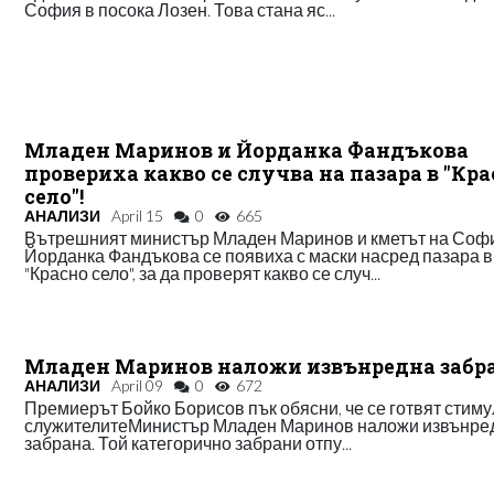
София в посока Лозен. Това стана яс...
Младен Маринов и Йорданка Фандъкова
провериха какво се случва на пазара в "Кр
село"!
АНАЛИЗИ
April 15
0
665
Вътрешният министър Младен Маринов и кметът на Соф
Йорданка Фандъкова се появиха с маски насред пазара в
"Красно село", за да проверят какво се случ...
Младен Маринов наложи извънредна забр
АНАЛИЗИ
April 09
0
672
Премиерът Бойко Борисов пък обясни, че се готвят стиму
служителитеМинистър Младен Маринов наложи извънре
забрана. Той категорично забрани отпу...