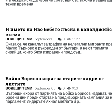
тежки времена
И името на Иво Бебето лъсна в каналджий
схема
ВОДЕЩИ ТЕМИ
September 05
0
1127
Оказа се, че каналът за трафик на нелегални мигранти пр
Малко Търново е ръководен от българи, а не от тримата
сирийци, които бяха изправени пред съд...
Бойко Борисов изритва старите кадри от
листите
ВОДЕЩИ ТЕМИ
September 03
0
910
Вътрешни хора от партията на Бойко Борисов издават, ч
броени дни преди старта на предизборната кампания за 
парламент, лидерът е яхнал метлата и р...