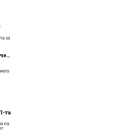
a
!
та за
 че…
ието
П-та
а на
от