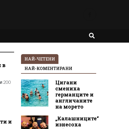
НАЙ-ЧЕТЕНИ
 в
НАЙ-КОМЕНТИРАНИ
и 200
Цигани
смениха
германците и
англичаните
на морето
„Калашниците“
ти и
изнесоха