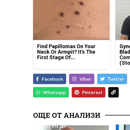
Find Papillomas On Your
Gyne
Neck Or Armpit? It's The
Blad
First Stage Of...
Com
(Sto
Facebook
Viber
Тwitter
Whatsapp
Pinterest
Д-р Християн
Даскалов, експерт по
ОЩЕ ОТ АНАЛИЗИ
киберсигурност:
Неоторизираният
достъп до