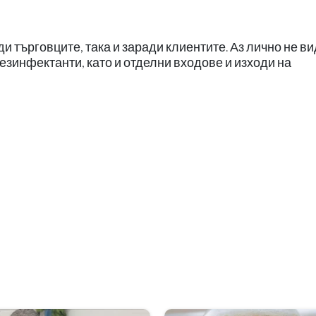
ди търговците, така и заради клиентите. Аз лично не в
дезинфектанти, като и отделни входове и изходи на