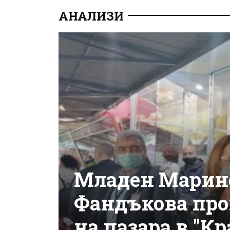
АНАЛИЗИ
Младен Марино
Фандъкова про
на пазара в "Кр