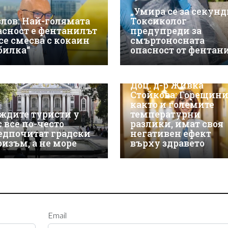
„Умира се за секунд
злов: Най-голямата
Токсиколог
асност е фентанилът
предупреди за
 се смесва с кокаин
смъртоносната
„билка“
опасност от фентан
Доц. д-р Живка
Стойкова: Горещини
както и големите
ждите туристи у
температурни
с все по-често
разлики, имат своя
едпочитат градски
негативен ефект
ризъм, а не море
върху здравето
Email