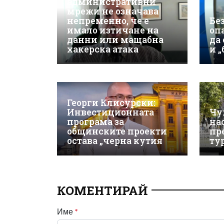
административни
мрежи не означава
непременно, че е
Бе
имало изтичане на
оп
данни или мащабна
да
хакерска атака
и 
Георги Клисурски:
Инвестиционната
Чу
програма за
на
общинските проекти
пр
остава „черна кутия
ту
КОМЕНТИРАЙ
Име
*