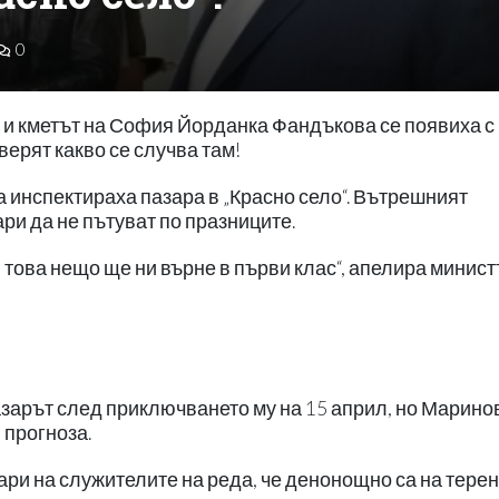
0
 кметът на София Йорданка Фандъкова се появиха с
верят какво се случва там!
инспектираха пазара в „Красно село“. Вътрешният
ри да не пътуват по празниците.
 това нещо ще ни върне в първи клас“, апелира минист
азарът след приключването му на 15 април, но Марино
 прогноза.
ри на служителите на реда, че денонощно са на терен