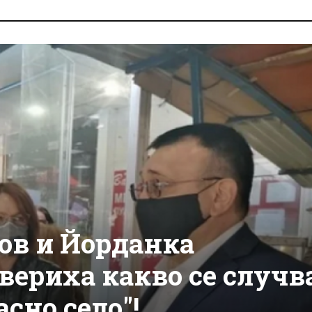
в и Йорданка
вериха какво се случв
асно село"!