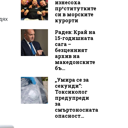
изнесоха
пр*ститутките
си в морските
идях
курорти
Радев: Край на
15-годишната
сага –
безценният
архив на
македонските
бъ...
„Умира се за
секунди“:
Токсиколог
предупреди
за
смъртоносната
опасност...