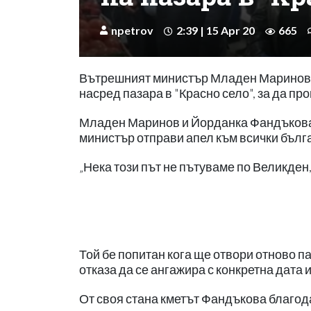
npetrov
2:39 | 15 Apr 20
665
Вътрешният министър Младен Маринов и
насред пазара в "Красно село", за да про
Младен Маринов и Йорданка Фандъкова 
министър отправи апел към всички бълга
„Нека този път не пътуваме по Великден,
Той бе попитан кога ще отвори отново п
отказа да се ангажира с конкретна дата и
От своя стана кметът Фандъкова благода