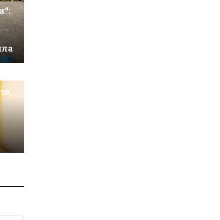
и“:
ила
те,