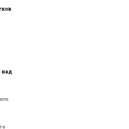
тков
 над
о
ното
т е