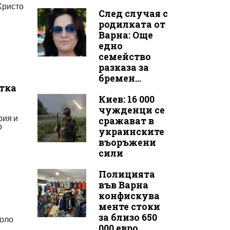
Христо
След случая с
родилката от
Варна: Още
едно
семейство
разказа за
бремен...
стка
Киев: 16 000
чужденци се
рия и
сражават в
о
украинските
въоръжени
сили
Полицията
във Варна
конфискува
менте стоки
за близо 650
коло
000 евро