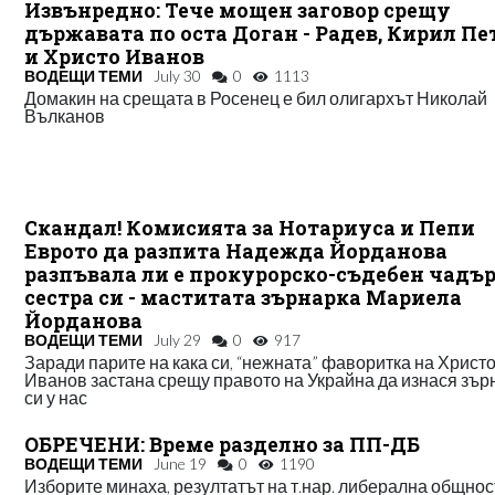
Извънредно: Тече мощен заговор срещу
държавата по оста Доган - Радев, Кирил Пе
и Христо Иванов
ВОДЕЩИ ТЕМИ
July 30
0
1113
Домакин на срещата в Росенец е бил олигархът Николай
Вълканов
Скандал! Комисията за Нотариуса и Пепи
Еврото да разпита Надежда Йорданова
разпъвала ли е прокурорско-съдебен чадър
сестра си - маститата зърнарка Мариела
Йорданова
ВОДЕЩИ ТЕМИ
July 29
0
917
Заради парите на кака си, “нежната” фаворитка на Христ
Иванов застана срещу правото на Украйна да изнася зър
си у нас
ОБРЕЧЕНИ: Време разделно за ПП-ДБ
ВОДЕЩИ ТЕМИ
June 19
0
1190
Изборите минаха, резултатът на т.нар. либерална общнос