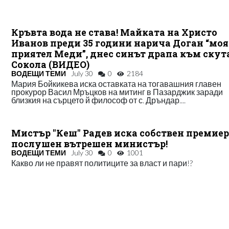
Кръвта вода не става! Майката на Христо
Иванов преди 35 години нарича Доган “моя
приятел Меди”, днес синът драпа към скут
Сокола (ВИДЕО)
ВОДЕЩИ ТЕМИ
July 30
0
2184
Мария Бойкикева иска оставката на тогавашния главен
прокурор Васил Мръцков на митинг в Пазарджик заради
близкия на сърцето й философ от с. Дръндар....
Мистър "Кеш" Радев иска собствен премиер
послушен вътрешен министър!
ВОДЕЩИ ТЕМИ
July 30
0
1001
Какво ли не правят политиците за власт и пари!?