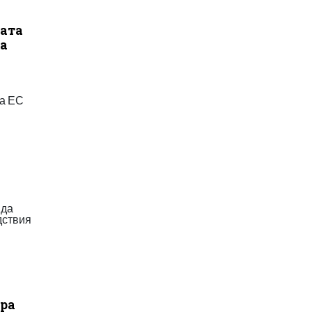
дата
ла
на ЕС
 да
дствия
ара