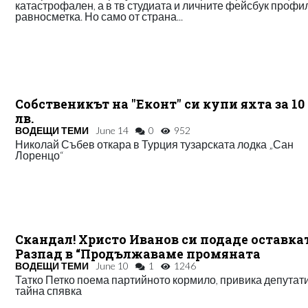
катастрофален, а в тв студиата и личните фейсбук профи
равносметка. Но само от страна...
Собственикът на "Еконт" си купи яхта за 10
лв.
ВОДЕЩИ ТЕМИ
June 14
0
952
Николай Събев откара в Турция тузарската лодка „Сан
Лоренцо“
Скандал! Христо Иванов си подаде оставкат
Разпад в “Продължаваме промяната
ВОДЕЩИ ТЕМИ
June 10
1
1246
Татко Петко поема партийното кормило, привика депутат
тайна спявка