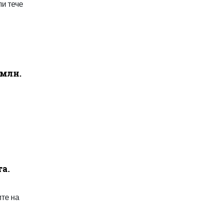
ли тече
 млн.
а.
ите на