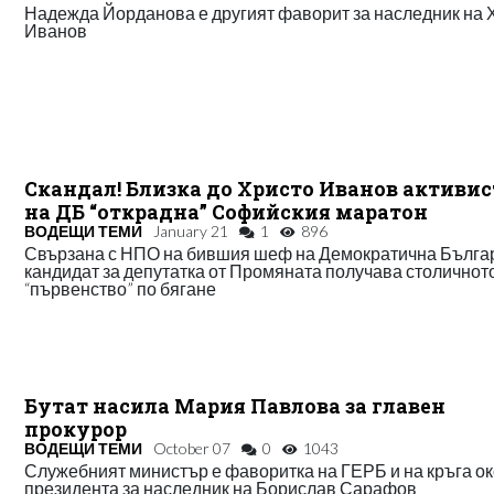
Надежда Йорданова е другият фаворит за наследник на 
Иванов
Скандал! Близка до Христо Иванов активи
на ДБ “открадна” Софийския маратон
ВОДЕЩИ ТЕМИ
January 21
1
896
Свързана с НПО на бившия шеф на Демократична Бълга
кандидат за депутатка от Промяната получава столичнот
“първенство” по бягане
Бутат насила Мария Павлова за главен
прокурор
ВОДЕЩИ ТЕМИ
October 07
0
1043
Служебният министър е фаворитка на ГЕРБ и на кръга о
президента за наследник на Борислав Сарафов