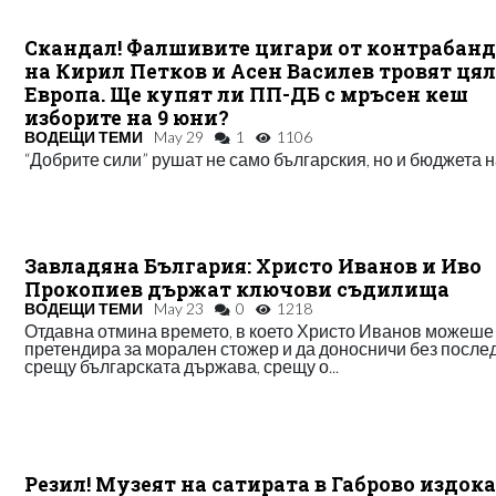
Скандал! Фалшивите цигари от контрабан
на Кирил Петков и Асен Василев тровят ця
Европа. Ще купят ли ПП-ДБ с мръсен кеш
изборите на 9 юни?
ВОДЕЩИ ТЕМИ
May 29
1
1106
“Добрите сили” рушат не само българския, но и бюджета 
Завладяна България: Христо Иванов и Иво
Прокопиев държат ключови съдилища
ВОДЕЩИ ТЕМИ
May 23
0
1218
Отдавна отмина времето, в което Христо Иванов можеше
претендира за морален стожер и да доносничи без после
срещу българската държава, срещу о...
Резил! Музеят на сатирата в Габрово издок