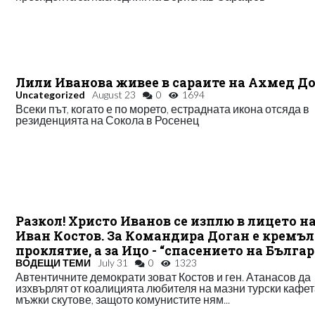
Лили Иванова живее в сараите на Ахмед Д
Uncategorized
August 23
0
1694
Всеки път, когато е по морето, естрадната икона отсяда в
резиденцията на Сокола в Росенец
Разкол! Христо Иванов се изплю в лицето н
Иван Костов. За Командира Доган е кремъ
проклятие, а за Ицо - “спасението на Бълга
ВОДЕЩИ ТЕМИ
July 31
0
1323
Автентичните демократи зоват Костов и ген. Атанасов да
изхвърлят от коалицията любителя на мазни турски кафет
мъжки скутове, защото комунистите ням...