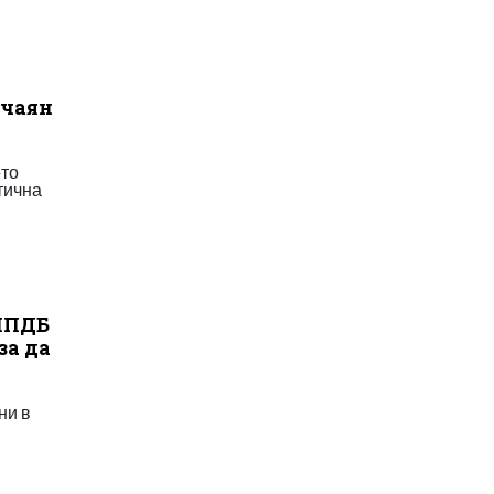
тчаян
-то
тична
 ППДБ
за да
ни в
?