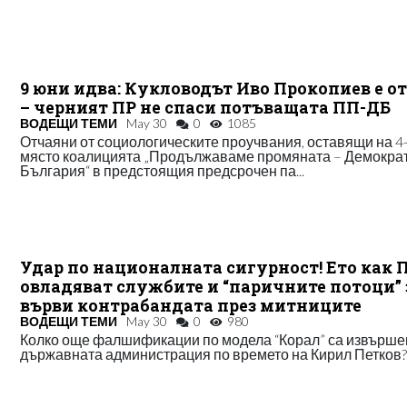
9 юни идва: Кукловодът Иво Прокопиев е о
– черният ПР не спаси потъващата ПП-ДБ
ВОДЕЩИ ТЕМИ
May 30
0
1085
Отчаяни от социологическите проучвания, оставящи на 4
място коалицията „Продължаваме промяната – Демокра
България“ в предстоящия предсрочен па...
Удар по националната сигурност! Ето как
овладяват службите и “паричните потоци” 
върви контрабандата през митниците
ВОДЕЩИ ТЕМИ
May 30
0
980
Колко още фалшификации по модела “Корал” са извърше
държавната администрация по времето на Кирил Петков