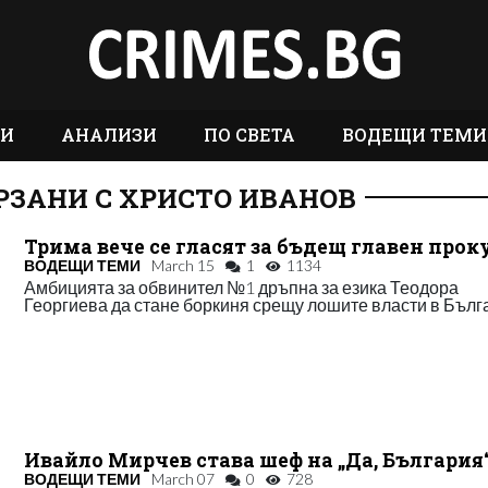
ТИ
АНАЛИЗИ
ПО СВЕТА
ВОДЕЩИ ТЕМИ
РЗАНИ С ХРИСТО ИВАНОВ
Трима вече се гласят за бъдещ главен прок
ВОДЕЩИ ТЕМИ
March 15
1
1134
Амбицията за обвинител №1 дръпна за езика Теодора
Георгиева да стане боркиня срещу лошите власти в Бълг
Ивайло Мирчев става шеф на „Да, България
ВОДЕЩИ ТЕМИ
March 07
0
728