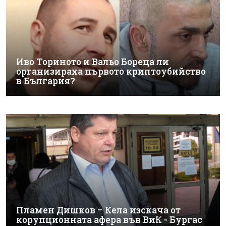
Иво Ториното и Вальо Бореца ли
организираха първото криптоубийство
в България?
Пламен Дишков – Кела изскача от
корупционната афера във ВиК - Бургас