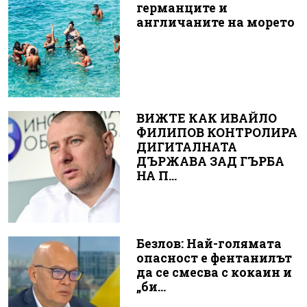
германците и
англичаните на морето
ВИЖТЕ КАК ИВАЙЛО
ФИЛИПОВ КОНТРОЛИРА
ДИГИТАЛНАТА
ДЪРЖАВА ЗАД ГЪРБА
НА П...
Безлов: Най-голямата
опасност е фентанилът
да се смесва с кокаин и
„би...