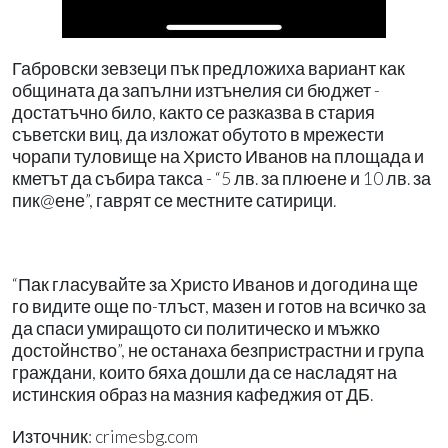
Габровски зевзеци пък предложиха вариант как
общината да запълни изтънелия си бюджет -
достатъчно било, както се разказва в стария
съветски виц, да изложат обутото в мрежести
чорапи туловище на Христо Иванов на площада и
кметът да събира такса - “5 лв. за плюене и 10 лв. за
пик@ене”, гаврят се местните сатирици.
“Пак гласувайте за Христо Иванов и догодина ще
го видите още по-тлъст, мазен и готов на всичко за
да спаси умиращото си политическо и мъжко
достойнство”, не останаха безпристрастни и група
граждани, които бяха дошли да се насладят на
истинския образ на мазния кафеджия от ДБ.
Източник: crimesbg.com