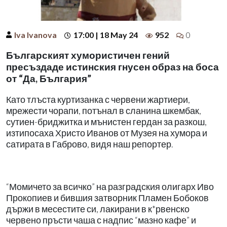
Iva Ivanova
17:00 | 18 May 24
952
0
Българският хумористичен гений
пресъздаде истинския гнусен образ на боса
от “Да, България”
Като тлъста куртизанка с червени жартиери,
мрежести чорапи, потънал в сланина шкембак,
сутиен-бриджитка и мънистен гердан за разкош,
изтипосаха Христо Иванов от Музея на хумора и
сатирата в Габрово, видя наш репортер.
“Момичето за всичко” на разградския олигарх Иво
Прокопиев и бившия затворник Пламен Бобоков
държи в месестите си, лакирани в к*рвенско
червено пръсти чаша с надпис “мазно кафе” и