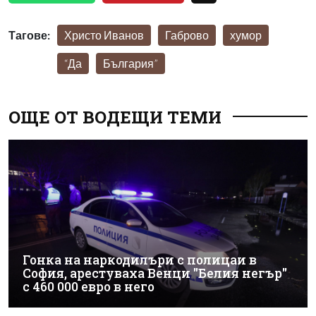
Тагове:
Христо Иванов
Габрово
хумор
“Да
България”
ОЩЕ ОТ ВОДЕЩИ ТЕМИ
Гонка на наркодилъри с полицаи в
София, арестуваха Венци "Белия негър"
с 460 000 евро в него