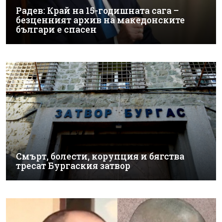
Радев: Край на 15-годишната сага –
безценният архив на македонските
българи е спасен
Смърт, болести, корупция и бягства
тресат Бургаския затвор