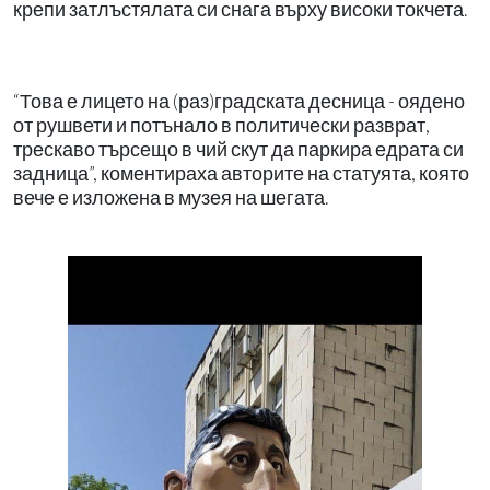
крепи затлъстялата си снага върху високи токчета.
“Това е лицето на (раз)градската десница - оядено
от рушвети и потънало в политически разврат,
трескаво търсещо в чий скут да паркира едрата си
задница”, коментираха авторите на статуята, която
вече е изложена в музея на шегата.