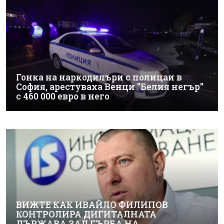
Гонка на наркодилъри с полицаи в
София, арестуваха Венци "Белия негър"
с 460 000 евро в него
ВИЖТЕ КАК ИВАЙЛО ФИЛИПОВ
КОНТРОЛИРА ДИГИТАЛНАТА
ДЪРЖАВА ЗАД ГЪРБА НА