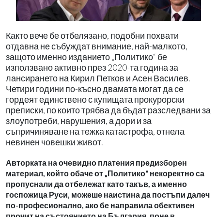
Както вече бе отбелязано, подобни похвати
отдавна не събуждат внимание, най-малкото,
защото именно изданието „Политико“ бе
използвано активно през 2020-та година за
лансирането на Кирил Петков и Асен Василев.
Четири години по-късно двамата могат да се
гордеят единствено с купищата прокурорски
преписки, по които трябва да бъдат разследвани за
злоупотреби, нарушения, а дори и за
съпричиняване на тежка катастрофа, отнела
невинен човешки живот.
Авторката на очевидно платения предизборен
материал, който обаче от „Политико“ некоректно са
пропуснали да отбележат като такъв, а именно
госпожица Руси, можеше наистина да постъпи далеч
по-професионално, ако бе направила обективен
прочит на състоянието на България, поне в