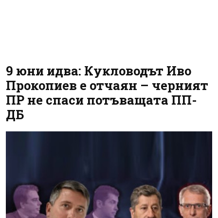
9 юни идва: Кукловодът Иво
Прокопиев е отчаян – черният
ПР не спаси потъващата ПП-
ДБ