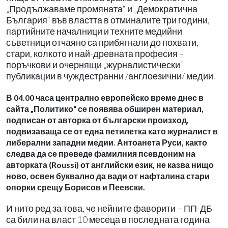
„Продължаваме промяната“ и „Демократична
България“ във властта в отминалите три години,
партийните началници и техните медийни
съветници отчаяно са прибягнали до похвати,
стари, колкото и най-древната професия –
поръчкови и очернящи „журналистически“
публикации в чуждестранни /англоезични/ медии.
В 04.00 часа централно европейско време днес в
сайта „Политико“ се появява обширен материал,
подписан от авторка от български произход,
подвизаваща се от една петилетка като журналист в
либерални западни медии. Антоанета Руси, както
следва да се преведе фамилния псевдоним на
авторката (Roussi) от английски език, не казва нищо
ново, освен буквално да вади от нафталина стари
опорки срещу Борисов и Пеевски.
И нито ред за това, че нейните фаворити – ПП-ДБ
са били на власт 10 месеца в последната година