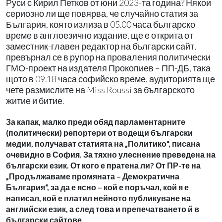
Руси с Кирил Петков от юни 2023-та година? Някои
сериозно ли ще повярва, че случайно статия за
България, която излиза в 05.00 часа българско
време в англоезично издание, ще е открита от
заместник-главен редактор на български сайт,
превърнал се в рупор на проваления политически
ГМО-проект на издателя Прокопиев – ПП-ДБ, така
щото в 09.18 часа софийско време, аудиторията ще
чете размислите на Miss Roussi за българското
житие и битие.
За капак, малко преди обяд парламентарните
(политически) репортери от водещи български
медии, получават статията на „Политико“, писана
очевидно в София. За тяхно улеснение преведена на
български език. От кого е пратена ли? От ПР-те на
„Продължаваме промяната – Демократична
България“, за да е ясно – кой е поръчал, кой я е
написал, кой е платил нейното публикуване на
английски език, а след това и препечатването й в
български сайтове.