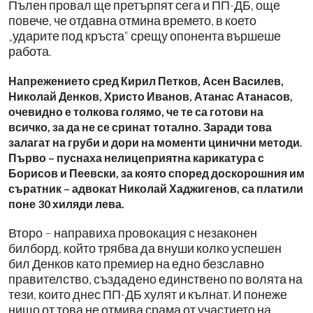
Пълен провал ще претърпят сега и ПП-ДБ, още
повече, че отдавна отмина времето, в което
„ударите под кръста“ срещу опонента вършеше
работа.
Напрежението сред Кирил Петков, Асен Василев,
Николай Денков, Христо Иванов, Атанас Атанасов,
очевидно е толкова голямо, че те са готови на
всичко, за да не се сринат тотално. Заради това
залагат на груби и дори на моменти цинични методи.
Първо – пуснаха нелицеприятна карикатура с
Борисов и Пеевски, за която според доскорошния им
съратник – адвокат Николай Хаджигенов, са платили
поне 30 хиляди лева.
Второ – направиха провокация с незаконен
билборд, който трябва да внуши колко успешен
бил Денков като премиер на едно безславно
правителство, създадено единствено по волята на
тези, които днес ПП-ДБ хулят и кълнат. И понеже
нищо от това не отмива срама от участието на