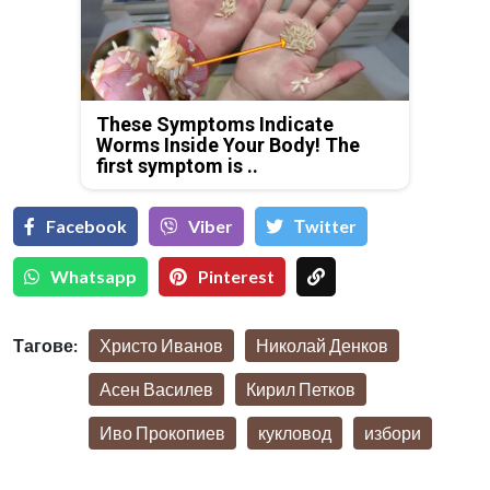
These Symptoms Indicate
Worms Inside Your Body! The
first symptom is ..
Facebook
Viber
Тwitter
Whatsapp
Pinterest
Тагове:
Христо Иванов
Николай Денков
Асен Василев
Кирил Петков
Иво Прокопиев
кукловод
избори