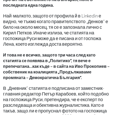
последната една година.
Най-малкото, защото от профила й в Linkedin е
видно, че тъкмо когато правителството „Денков“ е
било на около месец, тя се е запознала лично с
Кирил Петков. Иначе излиза, че статията на
госпожица Руси може да е писана и от госпожа
Лена, което изглежда доста вероятно.
И това не е всичко, защото три часа след като
статията се появява в „Политико“, тя вече е
препечатана…как къде – в сайта на Иво Прокопиев –
собственик на коалицията „Продължаваме
промяната – Демократична България“.
В „Дневник“ статията е подписана от заместник-
главния редактор Петър Карабоев, който подобно
на госпожица Руси, претендира, че е експерт по
разследваща и обективна журналистика. Като е
такъв, защо ли е пропуснал фотото на госпожица