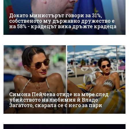
Докато министърът говори за 31%,
собственото му държавно дружество е
на 58% - крадецът вика дръжте крадеца
Симона Пейчева отиде на море след
убийството на любимия й Владо
Загатото, скарала се с него за пари