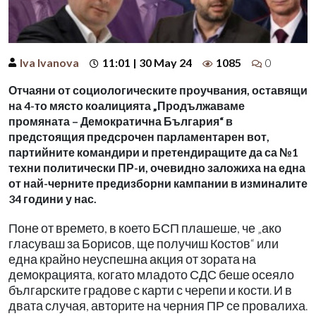
Iva Ivanova
11:01 | 30 May 24
1085
0
Отчаяни от социологическите проучвания, оставящи
на 4-то място коалицията „Продължаваме
промяната – Демократична България“ в
предстоящия предсрочен парламентарен вот,
партийните командири и претендиращите да са №1
техни политически ПР-и, очевидно заложиха на една
от най-черните предизборни кампании в изминалите
34 години у нас.
Поне от времето, в което БСП плашеше, че „ако
гласуваш за Борисов, ще получиш Костов“ или
една крайно неуспешна акция от зората на
демокрацията, когато младото СДС беше осеяло
българските градове с карти с черепи и кости. И в
двата случая, авторите на черния ПР се провалиха.