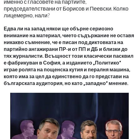
именно с гласовете на партиите,
председателствани от Борисов и Пеевски. Колко
лицемерно, нали?
Едва ли на запад някои ще обърне сериозно
внимание на материал, чието съдържание не оставя
никакво съмнение, че е писан под диктовката на
партийно ангажирани ПР-и от ПП и ДБ и близки до
тях журналисти. Всъщност този класически пасквил
е фабрикуван в София, а изданието „Политико“
играе ролята на пощенска кутия и пералня машина,
която има за цел да единствено да го представи на
българската аудитория, но като „западно“ мнение.