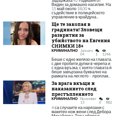
задържаха 42-годишен от
Видин за домашно насилие. На
15 май около 18,00 ч.
съдействие в полицейското
управление в крайдуна...
Ще те закопая в
градината! Зловещи
разкрития за
убийството на Евгения
СНИМКИ 18+
КРИМИНАЛНО
January
04
1
1246
Беше с едно желязо на главата,
с две пробити дупки в черепа и
с една връзка, с която главата ѝ
беше завързана буквално на
рамката на леглото – проплак...
За врага вкъщи и
наказанието след
престъплението
КРИМИНАЛНО
November
13
0
882
4 са случаите на нарязани с
макетен нож жени след Дебора
Михайлова. Това обяви в