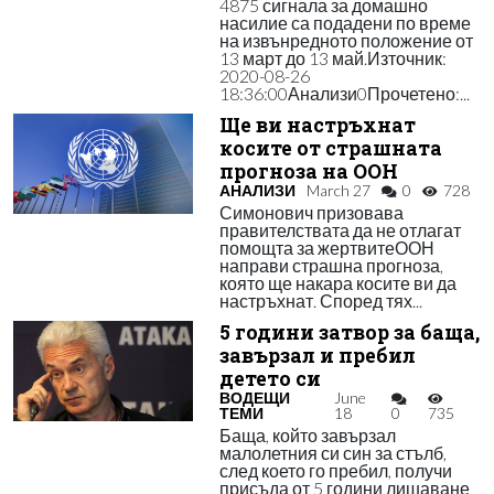
4875 сигнала за домашно
насилие са подадени по време
на извънредното положение от
13 март до 13 май.Източник:
2020-08-26
18:36:00Анализи0Прочетено:...
Ще ви настръхнат
косите от страшната
прогноза на ООН
АНАЛИЗИ
March 27
0
728
Симонович призовава
правителствата да не отлагат
помощта за жертвитеООН
направи страшна прогноза,
която ще накара косите ви да
настръхнат. Според тях...
5 години затвор за баща,
завързал и пребил
детето си
ВОДЕЩИ
June
ТЕМИ
18
0
735
Баща, който завързал
малолетния си син за стълб,
след което го пребил, получи
присъда от 5 години лишаване