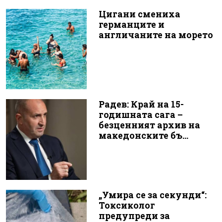
Цигани смениха
германците и
англичаните на морето
Радев: Край на 15-
годишната сага –
безценният архив на
македонските бъ...
„Умира се за секунди“:
Токсиколог
предупреди за