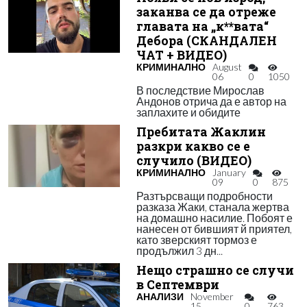
заканва се да отреже
главата на „к**вата“
Дебора (СКАНДАЛЕН
ЧАТ + ВИДЕО)
КРИМИНАЛНО
August
06
0
1050
В последствие Мирослав
Андонов отрича да е автор на
заплахите и обидите
Пребитата Жаклин
разкри какво се е
случило (ВИДЕО)
КРИМИНАЛНО
January
09
0
875
Разтърсващи подробности
разказа Жаки, станала жертва
на домашно насилие. Побоят е
нанесен от бившият й приятел,
като зверският тормоз е
продължил 3 дн...
Нещо страшно се случи
в Септември
АНАЛИЗИ
November
15
0
763