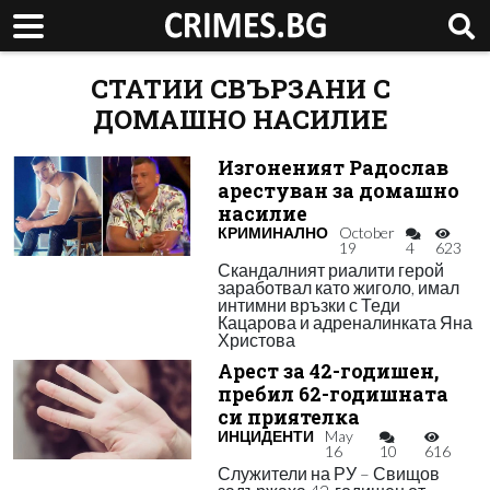
СТАТИИ СВЪРЗАНИ С
ДОМАШНО НАСИЛИЕ
Изгоненият Радослав
арестуван за домашно
насилие
КРИМИНАЛНО
October
19
4
623
Скандалният риалити герой
заработвал като жиголо, имал
интимни връзки с Теди
Кацарова и адреналинката Яна
Христова
Арест за 42-годишен,
пребил 62-годишната
си приятелка
ИНЦИДЕНТИ
May
16
10
616
Служители на РУ – Свищов