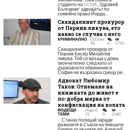
студиото на NOVA „Здравей,
България" адвокатът по
семейно право Йорда...
Скандалният прокурор
от Перник ликува, ето
какво се случва с него
КРИМИНАЛНО
October
18
0
1743
Скандалният прокурор от
Перник Бисер Михайлов
ликува. Той се връща у дома
окончателно, след като от
държавното обвинение в
София не възразиха срещу ре...
Адвокат Любомир
Таков: Отнемане на
книжката до живот е
по-добра мярка от
конфискация на колата
ВОДЕЩИ
August
ТЕМИ
25
0
2660
- Станах полицай заради
разказите в Съюза на бившите
барети за акциите им, Алексей