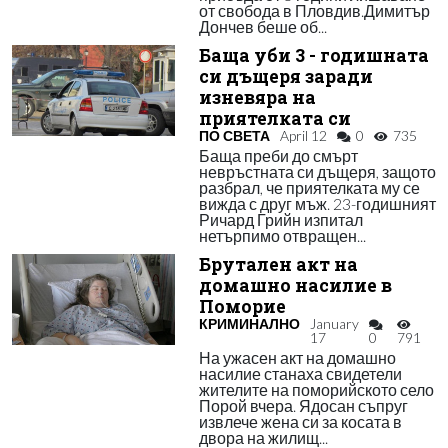
от свобода в Пловдив.Димитър
Дончев беше об...
Баща уби 3 - годишната
си дъщеря заради
изневяра на
приятелката си
ПО СВЕТА
April 12
0
735
Баща преби до смърт
невръстната си дъщеря, защото
разбрал, че приятелката му се
вижда с друг мъж. 23-годишният
Ричард Грийн изпитал
нетърпимо отвращен...
Брутален акт на
домашно насилие в
Поморие
КРИМИНАЛНО
January
17
0
791
На ужасен акт на домашно
насилие станаха свидетели
жителите на поморийското село
Порой вчера. Ядосан съпруг
извлече жена си за косата в
двора на жилищ...