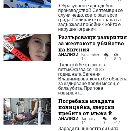
Образувано е досъдебно
производствоВ Септември се
случи нещо, което разтърси
града. Полицаите от града са
задържали побойник, който е
нарушил огранич...
Разтърсващи разкрития
за жестокото убийство
на Евгения
АНАЛИЗИ
November
14
1
840
Тялото й бе открито в
петъкОказва се, че 33-
годишната Евгения
Владимирова, която бе обявена
за издирване преди месец, е
била убита. При това
извършит...
Погребаха младата
полицайка, зверски
пребита от мъжа й
АНАЛИЗИ
January
11
0
742
Заради външността си била