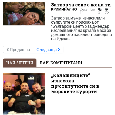
Затвор за секс с жена ти
КРИМИНАЛНО
December
11
0
721
Затвор за мъже, изнасилили
съпругите си поискаха от
"Български център за джендър
изследвания" на кръгла маса за
домашното насилие, проведена
на 9 деке...
Предишна
Следваща
НАЙ-ЧЕТЕНИ
НАЙ-КОМЕНТИРАНИ
„Калашниците“
изнесоха
пр*ститутките си в
морските курорти