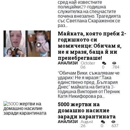
сред най-известните
полицайки29-годишна
служителка на спецчастите
почина внезапно. Трагедията
със Светлана Скараженок се
раз...
Майката, която преби 2-
годишното си
момиченце: Обичам я,
не я мразя, баща й ни
пренебрегваше!
АНАЛИЗИ
October
06
0
784
"Обичам Вики, съжалявам че
ударих! Не я мразя!".Така
единствено пред „България
Днес“ майката на битата 3-
годишна Виктория от Перник
Катя Никифорова ра...
5000 жертви на
домашно насилие
заради карантината
АНАЛИЗИ
August
26
0
637