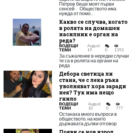
Петров беше моят първи
сенсей - Обществото има
нужда от помо...
Какво се случва, когато
в ролята на домашен
насилник е орган на
реда?
ВОДЕЩИ
August
ТЕМИ
19
0
1393
За съжаление в нередки случаи
те са в ролята на органи на
реда
Дебора светица ли
стана, че с лека ръка
уволняват хора заради
нея? Тук има нещо
гнило
ВОДЕЩИ
August
ТЕМИ
10
0
777
Останаха много въпроси в
обществото, на които
държавата дължи отговор
Появи се нов изрод,