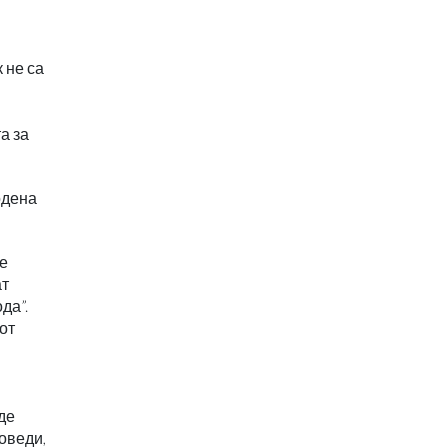
 не са
а за
одена
 е
ат
да”.
от
де
оведи,