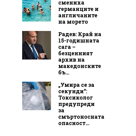
смениха
германците и
англичаните
на морето
Радев: Край на
15-годишната
сага –
безценният
архив на
македонските
бъ...
„Умира се за
секунди“:
Токсиколог
предупреди
за
смъртоносната
опасност...