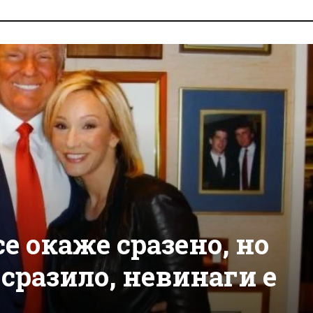
е окаже сразено, но
е сразило, невинаги е