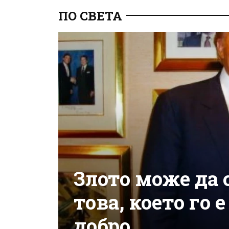
ПО СВЕТА
Злото може да с
това, което го 
добро