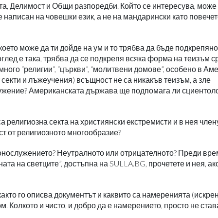
, Делимост и Общи разпоредби. Който се интересува, може 
 е написан на човешки език, а не на мандарински като повече
 което може да ти дойде на ум и то трябва да бъде подкрепяно
глед е така, трябва да се подкрепя всяка форма на теизъм 
много “религии”, “църкви”, “молитвени домове”, особено в Ам
от секти и лъжеучения) всъщност не са никакъв теизъм, а зле
лужение? Американската държава ще подпомага ли сциентол
а религиозна секта на християнски екстремисти и в нея член
аст от религиозното многообразие?
монослужението? Неутралното или отрицателното? Преди вре
ата на светците”, достъпна на SULLA.BG, прочетете и нея, ако
 както го описва документът и каквито са намеренията (искре
 Колкото и чисто, и добро да е намерението, просто не става