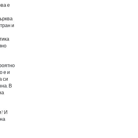
ова е
църква
атран и
тика
лно
ероятно
о е и
а си
вна. В
на
и? И
 на