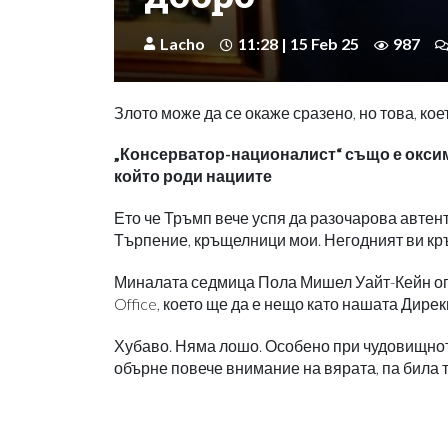
Lacho
11:28 | 15 Feb 25
987
Злото може да се окаже сразено, но това, кое
„Консерватор-националист“ също е оксим
който роди нациите
Ето че Тръмп вече успя да разочарова автент
Търпение, кръщелници мои. Негодният ви кръ
Миналата седмица Пола Мишел Уайт-Кейн огла
Office, което ще да е нещо като нашата Дир
Хубаво. Няма лошо. Особено при чудовищното
обърне повече внимание на вярата, па била т