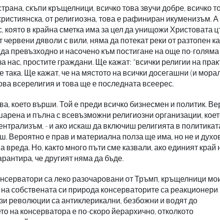
трана, скъпи кръщелници, всичко това звучи добре, всичко т
 християнска, от религиозна, това е рафиниран икуменизъм. А
, която в крайна сметка има за цел да унищожи Христовата 
т червени дяволи с вили, няма да потекат реки от разтопен к
ежда превъзходно и насочено към постигане на още по-голяма
 нас, простите граждани. Ще кажат: “всички религии на прак
 е така. Ще кажат, че на мястото на всички досегашни (и мора
ова всерелигия и това ще е последната всеерес.
а, което върши. Той е преди всичко бизнесмен и политик. В
шарена и пълна с всевъзможни религиозни организации, коет
ентрализъм, - и ако искаш да включиш религията в политикат
иш. Вероятно е прав и материална полза ще има, но не и духо
 вреда. Но, както много пъти сме казвали, ако единият край 
арантира, че другият няма да бъде.
онсерватори са леко разочаровани от Тръмп, кръщелници мо
а на собствената си природа консерваторите са реакционери
зи революции са антиклерикални, безбожни и водят до
о на консерватора е по-скоро йерархично, отколкото