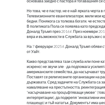
основава заедно с пастора и тогавашния си съ
Но това, че е пастор, не е най-ярката черта в
Телевизионните евангелизатори, мили мои кр
бедни. Понякога са толкова богати, че естес
В политиката Пола се появява като председа
Доналд Тръмп през 2016 г. През ноември 201
вяра и възможности в Службата за връзки с 
На 7 февруари 2025 г. Доналд Тръмп обяви съ
от Уайт.
Какво представлява тази служба или поне кат
искрено) не звучи зле - да подпомага усилия
американските семейства, да насърчават тру
Поставят се религиозните организации на ра
държавата. Сред задачите на Службата са за
намаляване на престъпността, реинтеграция
“насърчаване на процъфтяващи умове” (това
интерпретации), да подкрепя “иновативни ин
плашещо) и тъй нататък. Документът има шес