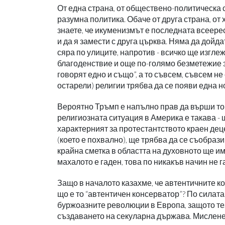
От една страна, от обществено-политическа с
разумна политика. Обаче от друга страна, от
знаете, че икуменизмът е последната всеерес
и да я замести с друга църква. Няма да дойда
сяра по улиците, напротив - всичко ще изгл
благоденствие и още по-голямо безметежие за
говорят едно и също”, а то съвсем, съвсем не
остарели) религии трябва да се появи една н
Вероятно Тръмп е напълно прав да върши тов
религиозната ситуация в Америка е такава - 
характерният за протестантството краен дец
(което е похвално), ще трябва да се съобраз
крайна сметка в областта на духовното ще има
махалото е гаден, това по никакъв начин не г
Защо в началото казахме, че автентичните к
що е то “автентичен консерватор”? По силат
буржоазните революции в Европа, защото те
създаването на секуларна държава. Мисленет