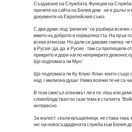
Създаване на Службата, Функции на Службата
прочете на сайта на Белия дом - не е дълъг и
документи на Европейския съюз.
С две думи, под “религия” се разбира всичко,
името на доброто и нормалността. На пръв по
всеки атеизъм. Но дали си даваме сметка, че 
в Русия (да, да, в Русия - там са пропищели 
прикрито и дори нагло неприкрито демонос
Ще подпомага ли Мун?
Ще подпомага ли Ку-Клукс-Клан, които също с
над 4 милиона души? Нима всички те не са ч
В този смисъл атеизмът ли е по-лош или де
словоблудствал по тази тема в статията “Войн
интересно.
За жалост, скъпи кръщелници, не става така,
не) на новосъздадената служба към Белия дом.