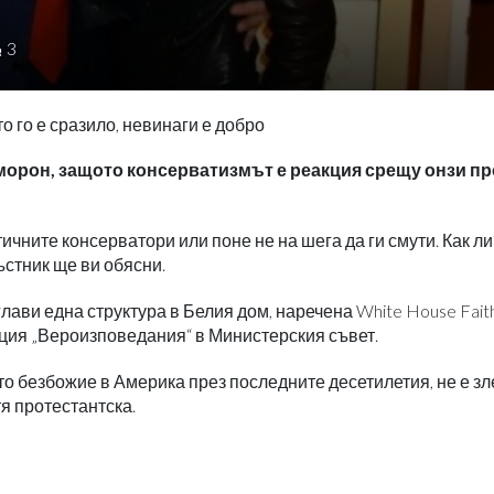
3
то го е сразило, невинаги е добро
орон, защото консерватизмът е реакция срещу онзи пр
ичните консерватори или поне не на шега да ги смути. Как ли
стник ще ви обясни.
ви една структура в Белия дом, наречена White House Fait
екция „Вероизповедания“ в Министерския съвет.
 безбожие в Америка през последните десетилетия, не е зле
я протестантска.