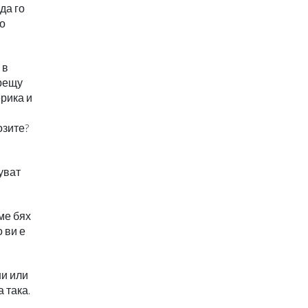
да го
то
 в
срещу
ерика и
озите?
уват
ме бях
 ви е
ни или
 така.