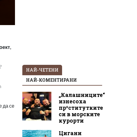
оект,
?
НАЙ-ЧЕТЕНИ
НАЙ-КОМЕНТИРАНИ
h
„Калашниците“
изнесоха
 да се
пр*ститутките
си в морските
курорти
Цигани