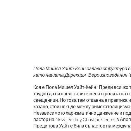
Пола Мишел Уайт-Кейн оглави структура в Бе
като нашата Дирекция “Вероизповедания” 
Коя е Пола Мишел Уайт-Кейн? Преди всичко тя
трудно да си представите жена в ролята на 
свещеници. Но това там отдавна е практика и
казано, стои някъде между римокатолицизма и
Независимото харизматично движение и подд
пастор на New Destiny Christian Center в Ап
Преди това Уайт е била съпастор на междунар