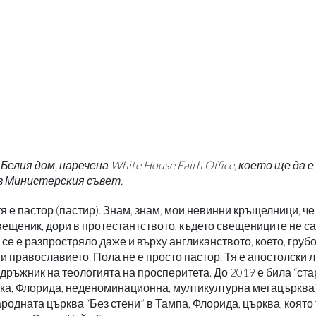
лия дом, наречена White House Faith Office, което ще да 
в Министерския съвет.
 е пастор (пастир). Знам, знам, мои невинни кръщелници, че
свещеник, дори в протестантството, където свещениците не с
 се е разпростряло даже и върху англиканството, което, груб
 православието. Пола не е просто пастор. Тя е апостолски 
ръжник на теологията на просперитета. До 2019 е била “ст
опка, Флорида, неденоминационна, мултикултурна мегацърква
одната църква “Без стени” в Тампа, Флорида, църква, която 