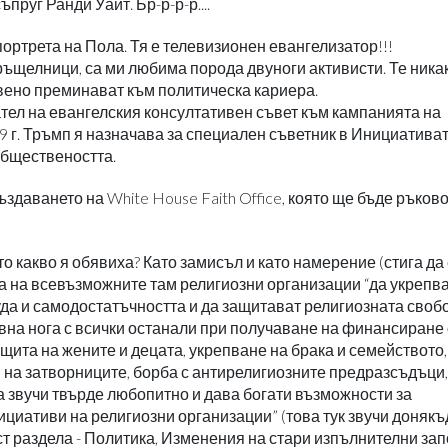
пруг Ранди Уайт. Бр-р-р-р....
 портрета на Пола. Тя е телевизионен евангелизатор!!!
ъщелници, са ми любима порода двуноги активисти. Те никак
твено преминават към политическа кариера.
тел на евангелския консултативен съвет към кампанията на
9 г. Тръмп я назначава за специален съветник в Инициативат
обществеността.
здаването на White House Faith Office, която ще бъде ръков
о какво я обявиха? Като замисъл и като намерение (стига да
та на всевъзможните там религиозни организации “да укрепв
да и самодостатъчността и да защитават религиозната свобо
вна нога с всички останали при получаване на финансиране 
щита на жените и децата, укрепване на брака и семейството,
 на затворниците, борба с антирелигиозните предразсъдъци,
 звучи твърде любопитно и дава богати възможности за
ициативи на религиозни организации” (това тук звучи донякъ
т раздела - Политика, Изменения на стари изпълнителни зап