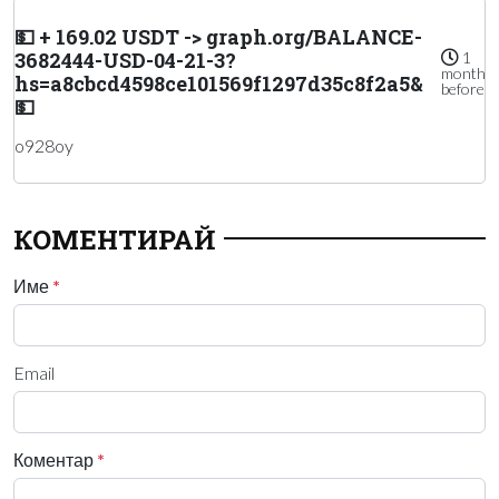
💵 + 169.02 USDT -> graph.org/BALANCE-
3682444-USD-04-21-3?
1
month
hs=a8cbcd4598ce101569f1297d35c8f2a5&
before
💵
o928oy
КОМЕНТИРАЙ
Име
*
Email
Коментар
*