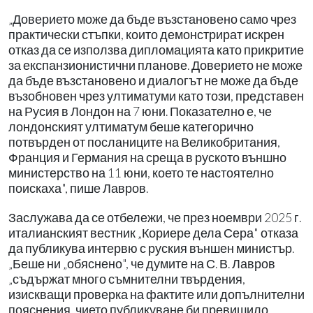
„Доверието може да бъде възстановено само чрез
практически стъпки, които демонстрират искрен
отказ да се използва дипломацията като прикритие
за експанзионистични планове. Доверието не може
да бъде възстановено и диалогът не може да бъде
възобновен чрез ултиматуми като този, представен
на Русия в Лондон на 7 юни. Показателно е, че
лондонският ултиматум беше категорично
потвърден от посланиците на Великобритания,
Франция и Германия на среща в руското външно
министерство на 11 юни, което те настоятелно
поискаха", пише Лавров.
Заслужава да се отбележи, че през ноември 2025 г.
италианският вестник „Кориере дела Сера" отказа
да публикува интервю с руския външен министър.
„Беше ни „обяснено", че думите на С. В. Лавров
„съдържат много съмнителни твърдения,
изискващи проверка на фактите или допълнителни
пояснения, чието публикуване би превишило