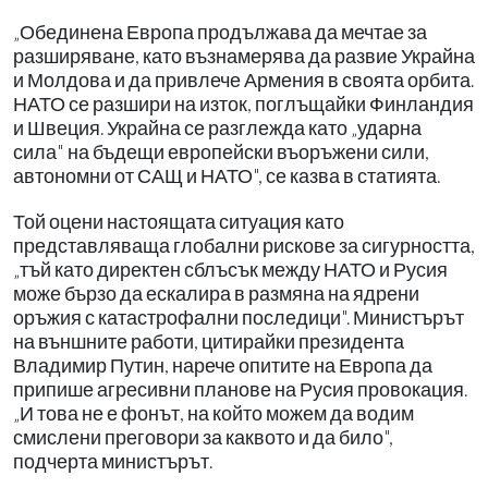
„Обединена Европа продължава да мечтае за
разширяване, като възнамерява да развие Украйна
и Молдова и да привлече Армения в своята орбита.
НАТО се разшири на изток, поглъщайки Финландия
и Швеция. Украйна се разглежда като „ударна
сила" на бъдещи европейски въоръжени сили,
автономни от САЩ и НАТО", се казва в статията.
Той оцени настоящата ситуация като
представляваща глобални рискове за сигурността,
„тъй като директен сблъсък между НАТО и Русия
може бързо да ескалира в размяна на ядрени
оръжия с катастрофални последици". Министърът
на външните работи, цитирайки президента
Владимир Путин, нарече опитите на Европа да
припише агресивни планове на Русия провокация.
„И това не е фонът, на който можем да водим
смислени преговори за каквото и да било",
подчерта министърът.