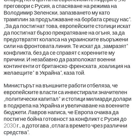
преговори с Русия, а спасяване на режима на
Володимир Зеленски, запазването му като
трамплин за продължаване на борбата срещу нас".
„За да постигнат това, европейските столици искат
да постигнат бързо прекратяване на огъня, за да
предотвратят колапса на украинските въоръжени
сили на фронтовата линия. Те искат да „замразят"
конфликта, без да се справят с коренните му
причини. И незабавно да разположат военни
контингенти от британско-френската „коалиция на
желаещите" в Украйна", каза той.
Министърът на външните работи отбеляза, че
европейските власти са инвестирали значителен
„политически капитал" и стотици милиарди долари
в подкрепа на Украйна и увеличаване на военните
бюджети. Лавров написа, че Европа очаква да
постигне бойна готовност за конфликт с Русия до
2030 г., а дотогава „отлага времето чрез различни
средства".