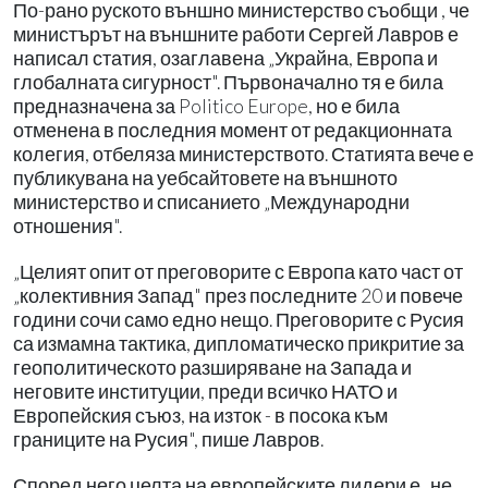
По-рано руското външно министерство съобщи , че
министърът на външните работи Сергей Лавров е
написал статия, озаглавена „Украйна, Европа и
глобалната сигурност". Първоначално тя е била
предназначена за Politico Europe, но е била
отменена в последния момент от редакционната
колегия, отбеляза министерството. Статията вече е
публикувана на уебсайтовете на външното
министерство и списанието „Международни
отношения".
„Целият опит от преговорите с Европа като част от
„колективния Запад" през последните 20 и повече
години сочи само едно нещо. Преговорите с Русия
са измамна тактика, дипломатическо прикритие за
геополитическото разширяване на Запада и
неговите институции, преди всичко НАТО и
Европейския съюз, на изток - в посока към
границите на Русия", пише Лавров.
Според него целта на европейските лидери е „не