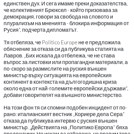
единствен дух. И сега имаме преки доказателства,
че колективният Брюксел - който призовава за
демокрация, говори за свобода на словото и
плурализъм на мненията - блокира информация от
Русия", подчерта дипломатът.
Тя отбеляза, че Politico Europe не е предложила
обяснение за отказа си да публикува статията на
Лавров. „Бих искала да отбележа, че не става
въпрос за листовки или пропагандни материали, а
по-скоро за размислите на руския външен
министър върху ситуацията на европейския
континент в контекста на дългогодишна криза
около една от най-големите европейски държави",
добави говорителят на външното министерство.
На този фон тя си спомни подобен инцидент от по-
рано: италианският вестник „Кориере дела Сера"
отказа да публикува интервю с руския външен
министър. „Действията на „Политико Европа" бяха
предвидими. Но искам да отбележа, че правим това