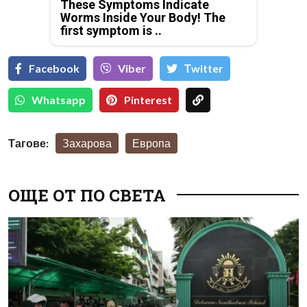
These Symptoms Indicate
Worms Inside Your Body! The
first symptom is ..
Facebook
Viber
Тwitter
Whatsapp
Pinterest
Тагове:
Захарова
Европа
ОЩЕ ОТ ПО СВЕТА