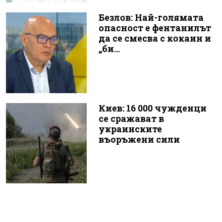
Безлов: Най-голямата
опасност е фентанилът
да се смесва с кокаин и
„би...
Киев: 16 000 чужденци
се сражават в
украинските
въоръжени сили