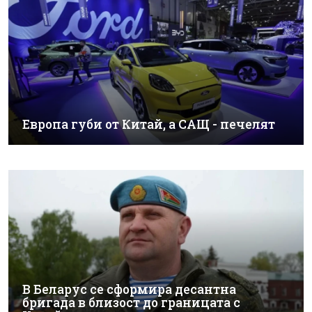
Европа губи от Китай, а САЩ - печелят
В Беларус се сформира десантна
бригада в близост до границата с