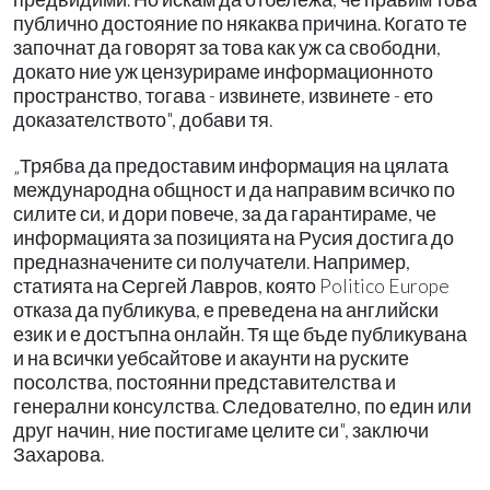
публично достояние по някаква причина. Когато те
започнат да говорят за това как уж са свободни,
докато ние уж цензурираме информационното
пространство, тогава - извинете, извинете - ето
доказателството", добави тя.
„Трябва да предоставим информация на цялата
международна общност и да направим всичко по
силите си, и дори повече, за да гарантираме, че
информацията за позицията на Русия достига до
предназначените си получатели. Например,
статията на Сергей Лавров, която Politico Europe
отказа да публикува, е преведена на английски
език и е достъпна онлайн. Тя ще бъде публикувана
и на всички уебсайтове и акаунти на руските
посолства, постоянни представителства и
генерални консулства. Следователно, по един или
друг начин, ние постигаме целите си", заключи
Захарова.