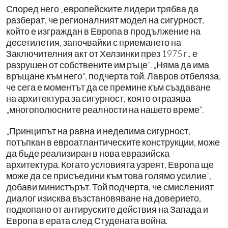
Според него „европейските лидери трябва да
разберат, че регионалният модел на сигурност,
който е изграждан в Европа в продължение на
десетилетия, започвайки с приемането на
Заключителния акт от Хелзинки през 1975 г., е
разрушен от собствените им ръце". „Няма да има
връщане към него", подчерта той. Лавров отбеляза,
че сега е моментът да се премине към създаване
на архитектура за сигурност, която отразява
„многополюсните реалности на нашето време".
„Принципът на равна и неделима сигурност,
потъпкан в евроатлантическите конструкции, може
да бъде реализиран в нова евразийска
архитектура. Когато условията узреят, Европа ще
може да се присъедини към това голямо усилие",
добави министърът. Той подчерта, че смисленият
диалог изисква възстановяване на доверието,
подкопано от антируските действия на Запада и
Европа в ерата след Студената война.