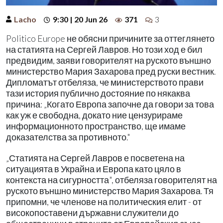
Lacho
9:30 | 20 Jun 26
371
3
Politico Europe не обясни причините за оттеглянето
на статията на Сергей Лавров. Но този ход е бил
предвидим, заяви говорителят на руското външно
министерство Мария Захарова пред руски вестник.
Дипломатът отбеляза, че министерството прави
тази история публично достояние по някаква
причина: „Когато Европа започне да говори за това
как уж е свободна, докато ние цензурираме
информационното пространство, ще имаме
доказателства за противното."
„Статията на Сергей Лавров е посветена на
ситуацията в Украйна и Европа като цяло в
контекста на сигурността", отбеляза говорителят на
руското външно министерство Мария Захарова. Тя
припомни, че членове на политическия елит - от
високопоставени държавни служители до