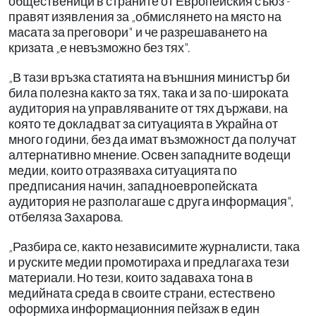
общественици в страните от Европейския съюз -
правят изявления за „обмислянето на място на
масата за преговори" и че разрешаването на
кризата „е невъзможно без тях".
„В тази връзка статията на външния министър би
била полезна както за тях, така и за по-широката
аудитория на управляваните от тях държави, на
която те докладват за ситуацията в Украйна от
много години, без да имат възможност да получат
алтернативно мнение. Освен западните водещи
медии, които отразяваха ситуацията по
предписания начин, западноевропейската
аудитория не разполагаше с друга информация",
отбеляза Захарова.
„Разбира се, както независимите журналисти, така
и руските медии промотираха и предлагаха тези
материали. Но тези, които задаваха тона в
медийната среда в своите страни, естествено
оформиха информационния пейзаж в един