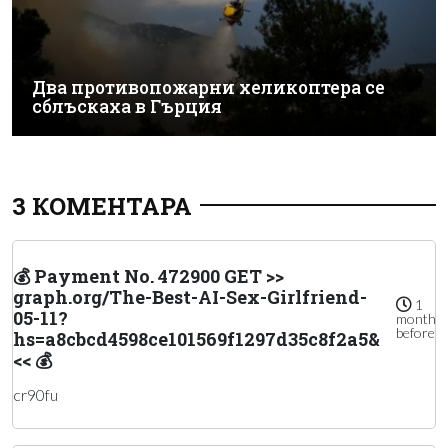
Два противопожарни хеликоптера се
сблъскаха в Гърция
3 КОМЕНТАРА
💰 Payment No. 472900 GET >>
graph.org/The-Best-AI-Sex-Girlfriend-
1
05-11?
month
before
hs=a8cbcd4598ce101569f1297d35c8f2a5&
<< 💰
cr90fu