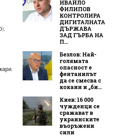
ИВАЙЛО
ФИЛИПОВ
КОНТРОЛИРА
ДИГИТАЛНАТА
ДЪРЖАВА
),
ЗАД ГЪРБА НА
П...
Безлов: Най-
голямата
.
опасност е
жари.
фентанилът
да се смесва с
кокаин и „би...
Киев: 16 000
чужденци се
сражават в
украинските
въоръжени
сили