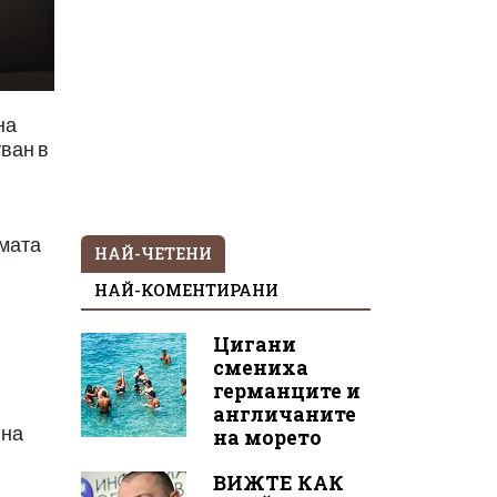
на
ван в
рмата
НАЙ-ЧЕТЕНИ
НАЙ-КОМЕНТИРАНИ
Цигани
смениха
германците и
англичаните
 на
на морето
ВИЖТЕ КАК