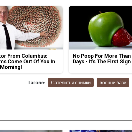
tor From Columbus:
No Poop For More Than
ms Come Out Of You In
Days - It's The First Sign
 Morning!
Тагове:
Сателитни снимки
военни бази