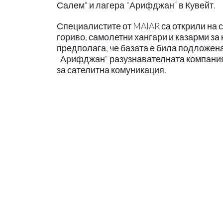
Салем“ и лагера "Арифджан“ в Кувейт.
Специалистите от MAIAR са открили на 
гориво, самолетни хангари и казарми за
предполага, че базата е била подложена
"Арифджан“ разузнавателната компания
за сателитна комуникация.