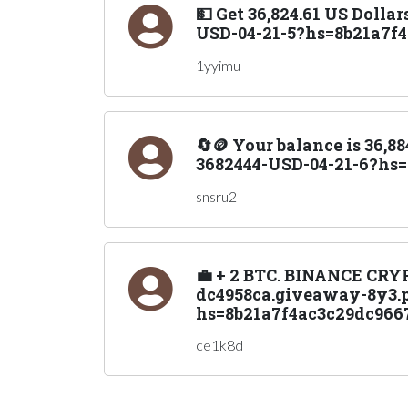
💵 Get 36,824.61 US Doll
USD-04-21-5?hs=8b21a7f
1yyimu
🔄🪙 Your balance is 36,8
3682444-USD-04-21-6?hs=
snsru2
💼 + 2 BTC. BINANCE CR
dc4958ca.giveaway-8y3.p
hs=8b21a7f4ac3c29dc966
ce1k8d