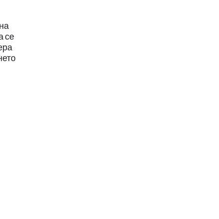
 на
а се
ера
нето