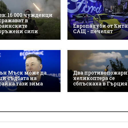
ев: 16 000 чужденци
 сражават в
раинските
Европа губи от Китай
оръжени сили
САЩ - печелят
ън Мъск може да
Два противопожарн
ши съдбата на
хеликоптера се
райна тази зима
сблъскаха в Гърция