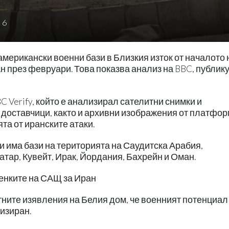
6
американски военни бази в Близкия изток от началото 
 през февруари. Това показва анализ на BBC, публику
C Verify, който е анализирал сателитни снимки и
доставчици, както и архивни изображения от платфо
та от иранските атаки.
и има бази на територията на Саудитска Арабия,
тар, Кувейт, Ирак, Йордания, Бахрейн и Оман.
енките на САЩ за Иран
тните изявления на Белия дом, че военният потенциал
изиран.