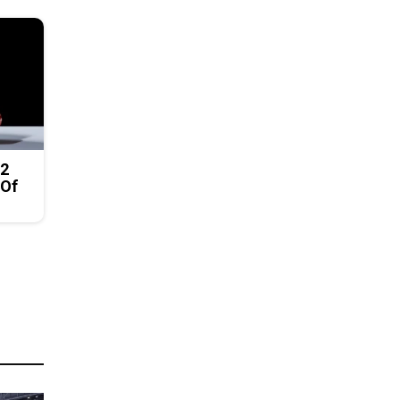
 2
 Of