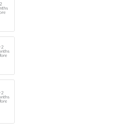
2
nths
ore
2
onths
fore
2
onths
fore