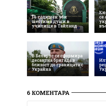
Ки
14-годишен уби
се
шестима души в
ук
училище в Тайланд
въ
В Беларус се сформира
десантна бригада в
Ил
близост до границата с
ре
Украйна
Ук
6 КОМЕНТАРА