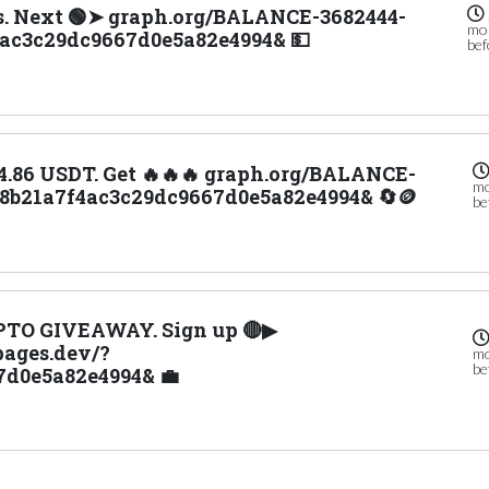
ars. Next 🟢➤ graph.org/BALANCE-3682444-
mo
4ac3c29dc9667d0e5a82e4994& 💵
bef
84.86 USDT. Get 🔥🔥🔥 graph.org/BALANCE-
m
8b21a7f4ac3c29dc9667d0e5a82e4994& 🔄🪙
be
YPTO GIVEAWAY. Sign up 🔴▶
ages.dev/?
m
be
7d0e5a82e4994& 💼