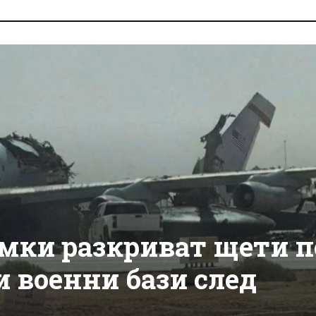
мки разкриват щети п
 военни бази след