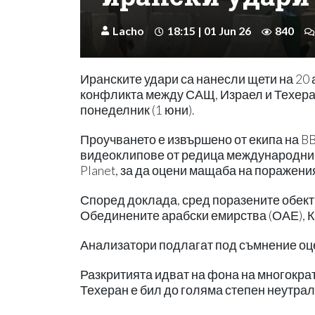
Lacho
18:15 | 01 Jun 26
840
Иранските удари са нанесли щети на 20 
конфликта между САЩ, Израел и Техеран
понеделник (1 юни).
Проучването е извършено от екипа на BB
видеоклипове от редица международни 
Planet, за да оцени мащаба на поражения
Според доклада, сред поразените обект
Обединените арабски емирства (ОАЕ), Ка
Анализатори подлагат под съмнение оц
Разкритията идват на фона на многокра
Техеран е бил до голяма степен неутрал