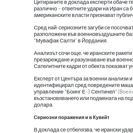
Цитираните в доклада експерти обаче т
различно – ответните удари на Иран са 
американските власти признават публич
Сред най-сериозните загуби се посочват
разположени във военновъздушните бази 
"Мувафак Салти“ в Йордания.
Анализът сочи още, че иранските ракети
презареждане и разузнаване във военно
Сателитните кадри от обекта показват 
Експерт от Центъра за военни анализи 
идентифицирал сред повредените маши
управление "Боинг Е-3 Сентинел“ (Boeing
възстановяването или подмяната на по
долара.
Сериозни поражения и в Кувейт
В доклада се отбелязва, че ирански уд