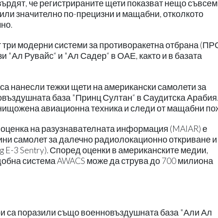
върдят, че регистрираните щети показват нещо съвсем
били значително по-прецизни и мащабни, отколкото
но.
 три модерни системи за противоракетна отбрана (ПРО
"Ал Рувайс“ и "Ал Садер“ в ОАЕ, както и в базата
 са нанесли тежки щети на американски самолети за
въздушната база "Принц Султан“ в Саудитска Арабия
унищожена авиационна техника и следи от мащабни по
и оценка на разузнавателната информация (MAIAR) е
ни самолет за далечно радиолокационно откриване и
 E-3 Sentry). Според оценки в американските медии,
добна система AWACS може да струва до 700 милиона
ари са поразили също военновъздушната база "Али Ал