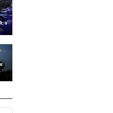
, а
и