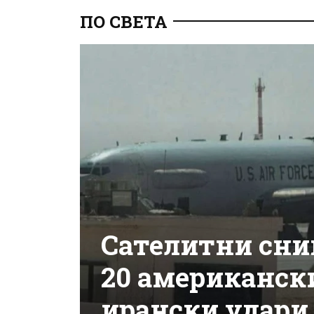
ПО СВЕТА
Сателитни сни
20 американски
ирански удари