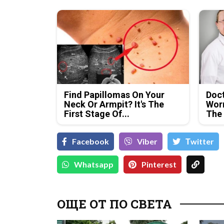
Find Papillomas On Your
Doc
Neck Or Armpit? It's The
Wor
First Stage Of...
The
Facebook
Viber
Тwitter
Whatsapp
Pinterest
ОЩЕ ОТ ПО СВЕТА