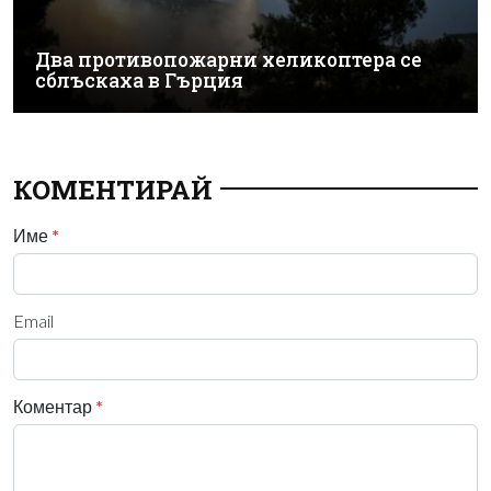
Два противопожарни хеликоптера се
сблъскаха в Гърция
КОМЕНТИРАЙ
Име
*
Email
Коментар
*