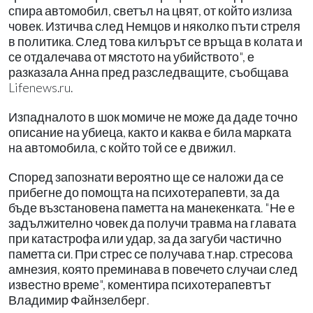
спира автомобил, светъл на цвят, от който излиза
човек. Изтичва след Немцов и няколко пъти стреля
в политика. След това килърът се връща в колата и
се отдалечава от мястото на убийството", е
разказала Анна пред разследващите, съобщава
Lifenews.ru.
Изпадналото в шок момиче не може да даде точно
описание на убиеца, както и каква е била марката
на автомобила, с който той се е движил.
Според запознати вероятно ще се наложи да се
прибегне до помощта на психотерапевти, за да
бъде възстановена паметта на манекенката. "Не е
задължително човек да получи травма на главата
при катастрофа или удар, за да загуби частично
паметта си. При стрес се получава т.нар. стресова
амнезия, която преминава в повечето случаи след
известно време", коментира психотерапевтът
Владимир Файнзелберг.