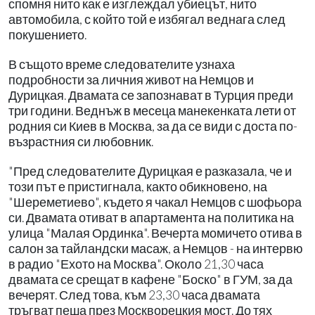
спомня нито как е изглеждал убиецът, нито
автомобила, с който той е избягал веднага след
покушението.
В същото време следователите узнаха
подробности за личния живот на Немцов и
Дурицкая. Двамата се запознават в Турция преди
три години. Веднъж в месеца манекенката лети от
родния си Киев в Москва, за да се види с доста по-
възрастния си любовник.
"Пред следователите Дурицкая е разказала, че и
този път е пристигнала, както обикновено, на
"Шереметиево", където я чакал Немцов с шофьора
си. Двамата отиват в апартамента на политика на
улица "Малая Ординка". Вечерта момичето отива в
салон за тайландски масаж, а Немцов - на интервю
в радио "Ехото на Москва". Около 21,30 часа
двамата се срещат в кафене "Боско" в ГУМ, за да
вечерят. След това, към 23,30 часа двамата
тръгват пеша през Москворецкия мост. До тях