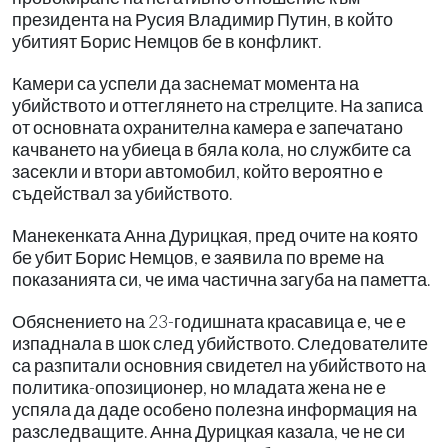
президента на Русия Владимир Путин, в който
убитият Борис Немцов бе в конфликт.
Камери са успели да заснемат момента на
убийството и оттеглянето на стрелците. На записа
от основната охранителна камера е запечатано
качването на убиеца в бяла кола, но службите са
засекли и втори автомобил, който вероятно е
съдействал за убийството.
Манекенката Анна Дурицкая, пред очите на която
бе убит Борис Немцов, е заявила по време на
показанията си, че има частична загуба на паметта.
Обяснението на 23-годишната красавица е, че е
изпаднала в шок след убийството. Следователите
са разпитали основния свидетел на убийството на
политика-опозиционер, но младата жена не е
успяла да даде особено полезна информация на
разследващите. Анна Дурицкая казала, че не си