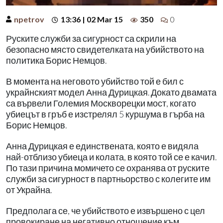
npetrov
13:36 | 02 Mar 15
350
0
Руските служби за сигурност са скрили на
безопасно място свидетелката на убийството на
политика Борис Немцов.
В момента на неговото убийство той е бил с
украйнският модел Анна Дурицкая. Докато двамата
са вървели Големия Москворецки мост, когато
убиецът в гръб е изстрелял 5 куршума в гърба на
Борис Немцов.
Анна Дурицкая е единствената, която е видяла
най-отблизо убиеца и колата, в която той се е качил.
По тази причина момичето се охранява от руските
служби за сигурност в партньорство с колегите им
от Украйна.
Предполага се, че убийството е извършено с цел
провокиране на негативно отношение към