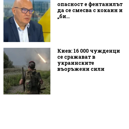
опасност е фентанилът
да се смесва с кокаин и
„би...
Киев: 16 000 чужденци
се сражават в
украинските
въоръжени сили