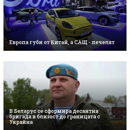
Европа губи от Китай, а САЩ - печелят
В Беларус се сформира десантна
бригада в близост до границата с
Украйна