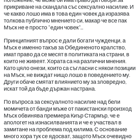
прикриване на скандала със сексуално насилие. И
че какво лошо има в това един човек да изразява
толкова публично мнението си, макар че все пак
Мъск не е просто "един човек"...
Принципният въпрос е дали богати чужденци, а
Мъск е именно такъв за Обединеното кралство,
имат право да се месят в политиката на страни, в
които не живеят. Хората са на различни мнения.
Като цяло онези, които са съгласни с някои позиции
на Мъск, не виждат нищо лошо в поведението му.
Други обаче смятат влиянието му за зловредно,
искат той да бъде държан настрана.
По въпроса за сексуалното насилие над бели
момичета от банди мъже от пакистански произход
Мъск обвинява премиера Киър Стармър, че е
апологет на изнасилванията и че е участвал в
замитане на проблема под килима. С основание
много хора тук се ядосват, защото Мъск очевидно