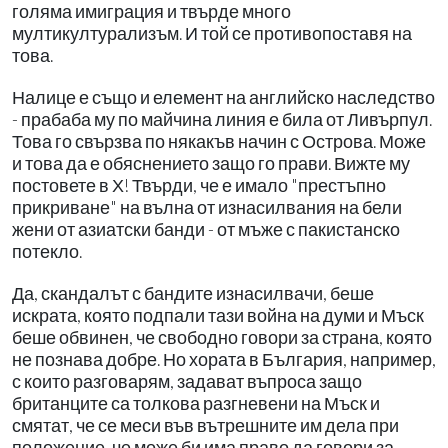
голяма имиграция и твърде много
мултикултурализъм. И той се противопоставя на
това.
Налице е също и елемент на английско наследство
- прабаба му по майчина линия е била от Ливърпул.
Това го свързва по някакъв начин с Острова. Може
и това да е обяснението защо го прави. Вижте му
постовете в Х! Твърди, че е имало "престъпно
прикриване" на вълна от изнасилвания на бели
жени от азиатски банди - от мъже с пакистанско
потекло.
Да, скандалът с бандите изнасилвачи, беше
искрата, която подпали тази война на думи и Мъск
беше обвинен, че свободно говори за страна, която
не познава добре. Но хората в България, например,
с които разговарям, задават въпроса защо
британците са толкова разгневени на Мъск и
смятат, че се меси във вътрешните им дела при
положение, че може би има право да говори за