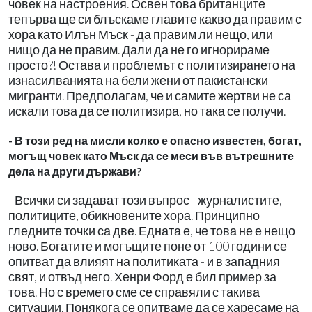
човек на настроения. Освен това британците
тепърва ще си блъскаме главите какво да правим с
хора като Илън Мъск - да правим ли нещо, или
нищо да не правим. Дали да не го игнорираме
просто?! Остава и проблемът с политизирането на
изнасилванията на бели жени от пакистански
мигранти. Предполагам, че и самите жертви не са
искали това да се политизира, но така се получи.
- В този ред на мисли колко е опасно известен, богат,
могъщ човек като Мъск да се меси във вътрешните
дела на други държави?
- Всички си задават този въпрос - журналистите,
политиците, обикновените хора. Принципно
гледните точки са две. Едната е, че това не е нещо
ново. Богатите и могъщите поне от 100 години се
опитват да влияят на политиката - и в западния
свят, и отвъд него. Хенри Форд е бил пример за
това. Но с времето сме се справяли с такива
ситуации. Понякога се опитваме да се харесаме на