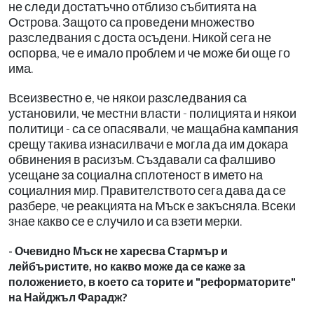
не следи достатъчно отблизо събитията на
Острова. Защото са проведени множество
разследвания с доста осъдени. Никой сега не
оспорва, че е имало проблем и че може би още го
има.
Всеизвестно е, че някои разследвания са
установили, че местни власти - полицията и някои
политици - са се опасявали, че мащабна кампания
срещу такива изнасилвачи е могла да им докара
обвинения в расизъм. Създавали са фалшиво
усещане за социална сплотеност в името на
социалния мир. Правителството сега дава да се
разбере, че реакцията на Мъск е закъсняла. Всеки
знае какво се е случило и са взети мерки.
- Очевидно Мъск не харесва Стармър и
лейбъристите, но какво може да се каже за
положението, в което са торите и "реформаторите"
на Найджъл Фарадж?