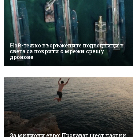
Най-тежко въоръжените подводници в
света са покрити с мрежи срещу
дронове
За милиони евро: Продават шест частни