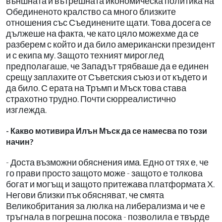
външната и вътрешната икономическа политика на
Обединеното кралство са много близките
отношения със Съединените щати. Това досега се
дължеше на факта, че като цяло можехме да се
разберем с който и да било американски президент
и с екипа му. Защото техният мироглед
предполагаше, че Западът трябваше да е единен
срещу заплахите от Съветския съюз и от където и
да било. С ерата на Тръмп и Мъск това става
страхотно трудно. Почти сюрреалистично
изглежда.
- Какво мотивира Илън Мъск да се намесва по този
начин?
- Доста възможни обяснения има. Едно от тях е, че
го прави просто защото може - защото е толкова
богат и могъщ и защото притежава платформата Х.
Негови близки пък обясняват, че смята
Великобритания за люлка на либерализма и че е
тръгнала в погрешна посока - позволила е твърде