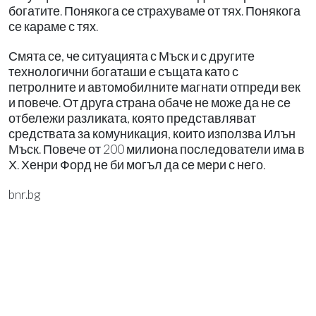
богатите. Понякога се страхуваме от тях. Понякога
се караме с тях.
Смята се, че ситуацията с Мъск и с другите
технологични богаташи е същата като с
петролните и автомобилните магнати отпреди век
и повече. От друга страна обаче не може да не се
отбележи разликата, която представляват
средствата за комуникация, които използва Илън
Мъск. Повече от 200 милиона последователи има в
Х. Хенри Форд не би могъл да се мери с него.
bnr.bg