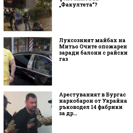
„Факултета“?
Луксозният майбах на
Митьо Очите опожарен
заради балони с райски
газ
Арестуваният в Бургас
наркобарон от Украйна
ръководел 14 фабрики
за др...