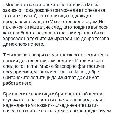
- Мнението на британските политици за Мъск
зависи от това доколко той може да е полезен за
техните каузи. Доста политици подхождат
предпазливо, защото Мъск е непредсказуем. Но
пък някои си казват, че след като повдига въпроси
като свободата на словото например, това би се
харесало на техните избиратели. По-добре тогава
да не спорят с него.
Тези дни разговарях с един наскоро оттеглил се в
пенсия дясноцентристки политик. И той ми каза
следното: "Илън Мъск е безспорно фантастичен
предприемач, много умен човек е. И по-добре
британските политици да избягват да си имат
работа с него."
Британските политици и британското общество
вкусиха от това, което ги очаква занапред с най-
надеждния им съюзник - Съединените щати -
начело на които е на път да застане непредсказуем