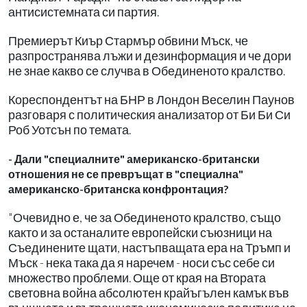
антисистемната си партия.
Премиерът Киър Стармър обвини Мъск, че
разпространява лъжи и дезинформация и че дори
не знае какво се случва в Обединеното кралство.
Кореспондентът на БНР в Лондон Веселин Паунов
разговаря с политическия анализатор от Би Би Си
Роб Уотсън по темата.
- Дали "специалните" американско-британски
отношения не се превръщат в "специална"
американско-британска конфронтация?
"Очевидно е, че за Обединеното кралство, също
както и за останалите европейски съюзници на
Съединените щати, настъпващата ера на Тръмп и
Мъск - нека така да я наречем - носи със себе си
множество проблеми. Още от края на Втората
световна война абсолютен крайъгълен камък във