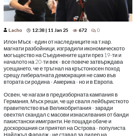
Lacho
12:38 | 11 Jan 25
672
0
Илон Мъск - един от наследниците на т.нар.
магнати разбойници, изградили икономическото
могъщество на Съединените щати през 19-ти и
началото на 20-ти век - все повече затвърждава
усещането, че е тръгнал на кръстоносен поход
срещу либералната демокрация не само във
втората си родина - Америка - но и в Европа.
Освен, че нагази в предизборната кампания в
Германия, Мъск реши, че ще сваля лейбъристкото
правителство във Великобритания - заради
овехтял скандал с масови изнасилвания от банди
пакистански имигранти. Не пощади обаче и
доскорошния си приятел на Острова - популиста
Найджъл Фарадж - не ставал за лидер на