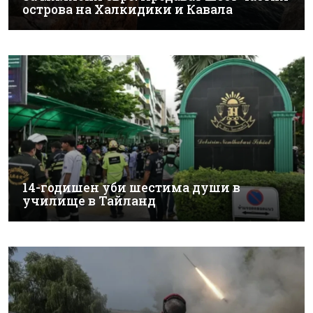
острова на Халкидики и Кавала
14-годишен уби шестима души в
училище в Тайланд