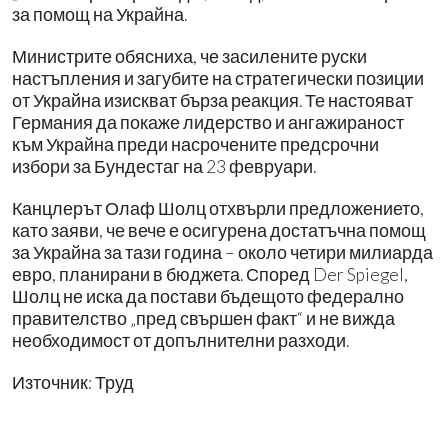
за помощ на Украйна.
Министрите обясниха, че засилените руски
настъпления и загубите на стратегически позиции
от Украйна изискват бърза реакция. Те настояват
Германия да покаже лидерство и ангажираност
към Украйна преди насрочените предсрочни
избори за Бундестаг на 23 февруари.
Канцлерът Олаф Шолц отхвърли предложението,
като заяви, че вече е осигурена достатъчна помощ
за Украйна за тази година – около четири милиарда
евро, планирани в бюджета. Според Der Spiegel,
Шолц не иска да постави бъдещото федерално
правителство „пред свършен факт“ и не вижда
необходимост от допълнителни разходи.
Източник: Труд