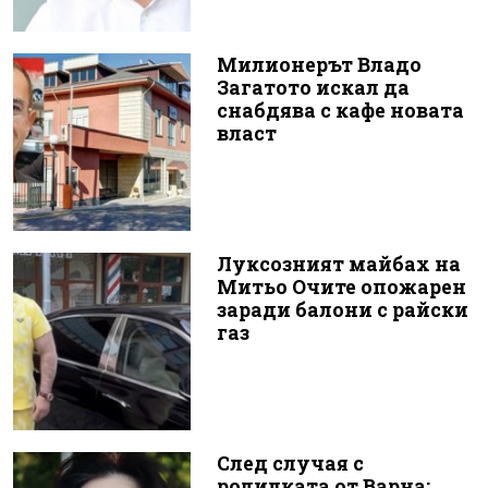
Милионерът Владо
Загатото искал да
снабдява с кафе новата
власт
Луксозният майбах на
Митьо Очите опожарен
заради балони с райски
газ
След случая с
родилката от Варна: