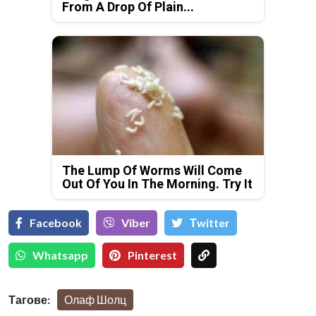
From A Drop Of Plain...
The Lump Of Worms Will Come
Out Of You In The Morning. Try It
Facebook
Viber
Тwitter
Whatsapp
Pinterest
Тагове:
Олаф Шолц