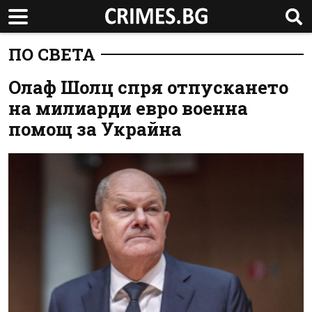
ПО СВЕТА
Олаф Шолц спря отпускането
на милиарди евро военна
помощ за Украйна