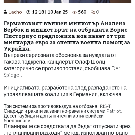
Lacho
12:18 | 10 Jan 25
560
0
Германският външен министър Аналена
Бербок и министърът на отбраната Борис
Писториус предложиха нов пакет от три
милиарда евро за спешна военна помощ за
Украйна.
Въпреки сериозната обосновка за нуждата от
такава подкрепа, канцлерът Олаф Шолц
категорично се противопостави, съобщава Der
Spiegel.
Инициативата, разработена след разпадането на
управляващата коалиция в Германия, включва:
Три системи за противовъздушна отбрана IRIS-T.
Снаряди и ракети за зенитно-ракетни системи Patriot.
Десет гаубици и допълнителни артилерийски
боеприпаси.
Планираше се средствата да бъдат отпуснати чрез
„непланирани разходи“, метод, използван по-рано