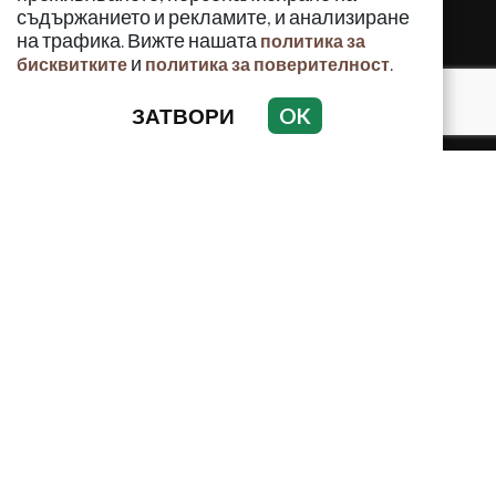
съдържанието и рекламите, и анализиране
на трафика. Вижте нашата
политика за
и
.
бисквитките
политика за поверителност
ЗАТВОРИ
OK
КРИМИНАЛНО
ИНЦИДЕНТИ
АНАЛИЗИ
ПО СВЕТА
ВОДЕЩИ ТЕМИ
Използването и публикуването на част или цялото
съдържание на Crimes.BG без разрешение на Медийна
група Асмара ЕООД е забранено.
© 2010 - 2026 | Crimes.BG. Всички права запазени.
РЕКЛАМА
КОНТАКТИ