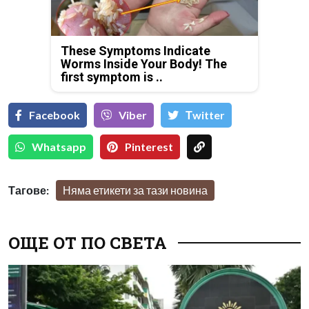
These Symptoms Indicate
Worms Inside Your Body! The
first symptom is ..
Facebook
Viber
Тwitter
Whatsapp
Pinterest
Тагове:
Няма етикети за тази новина
ОЩЕ ОТ ПО СВЕТА