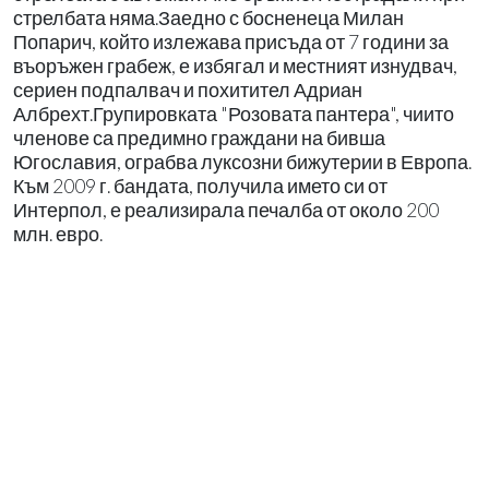
стрелбата няма.Заедно с босненеца Милан
Попарич, който излежава присъда от 7 години за
въоръжен грабеж, е избягал и местният изнудвач,
сериен подпалвач и похитител Адриан
Албрехт.Групировката "Розовата пантера", чиито
членове са предимно граждани на бивша
Югославия, ограбва луксозни бижутерии в Европа.
Към 2009 г. бандата, получила името си от
Интерпол, е реализирала печалба от около 200
млн. евро.