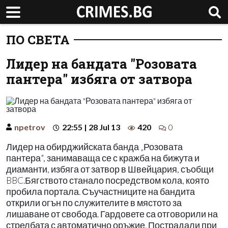
ПО СВЕТА
Лидер на бандата "Розовата
пантера" избяга от затвора
npetrov
22:55 | 28 Jul 13
420
0
Лидер на обирджийската банда „Розовата
пантера", занимаваща се с кражба на бижута и
диаманти, избяга от затвор в Швейцария, съобщи
BBC.Бягството станало посредством кола, която
пробила портала. Съучастниците на бандита
открили огън по служителите в мястото за
лишаване от свобода. Гардовете са отговорили на
стрелбата с автоматично оръжие. Пострадали при