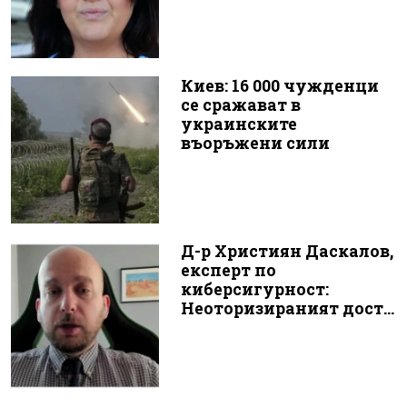
Киев: 16 000 чужденци
се сражават в
украинските
въоръжени сили
Д-р Християн Даскалов,
експерт по
киберсигурност:
Неоторизираният дост...