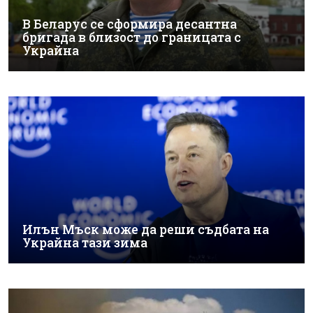
В Беларус се сформира десантна
бригада в близост до границата с
Украйна
Илън Мъск може да реши съдбата на
Украйна тази зима