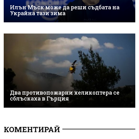
Илън Мъск може да реши съдбата на
Украйна тази зима
Два противопожарни хеликоптера се
сблъскаха в Гърция
КОМЕНТИРАЙ