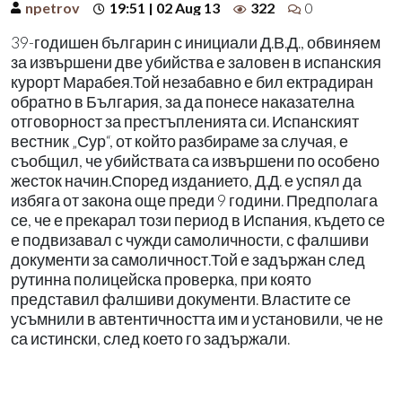
npetrov
19:51 | 02 Aug 13
322
0
39-годишен българин с инициали Д.В.Д., обвиняем
за извършени две убийства е заловен в испанския
курорт Марабея.Той незабавно е бил ектрадиран
обратно в България, за да понесе наказателна
отговорност за престъпленията си. Испанският
вестник „Сур“, от който разбираме за случая, е
съобщил, че убийствата са извършени по особено
жесток начин.Според изданието, Д.Д. е успял да
избяга от закона още преди 9 години. Предполага
се, че е прекарал този период в Испания, където се
е подвизавал с чужди самоличности, с фалшиви
документи за самоличност.Той е задържан след
рутинна полицейска проверка, при която
представил фалшиви документи. Властите се
усъмнили в автентичността им и установили, че не
са истински, след което го задържали.