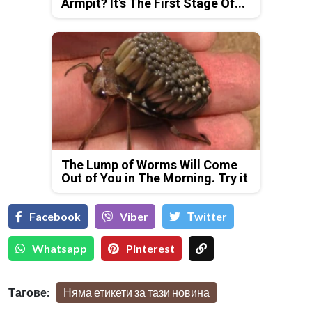
Armpit? It's The First Stage Of...
The Lump of Worms Will Come
Out of You in The Morning. Try it
Facebook
Viber
Тwitter
Whatsapp
Pinterest
Тагове:
Няма етикети за тази новина