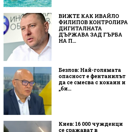
ВИЖТЕ КАК ИВАЙЛО
ФИЛИПОВ КОНТРОЛИРА
ДИГИТАЛНАТА
ДЪРЖАВА ЗАД ГЪРБА
НА П...
Безлов: Най-голямата
опасност е фентанилът
да се смесва с кокаин и
„би...
Киев: 16 000 чужденци
се сражават в