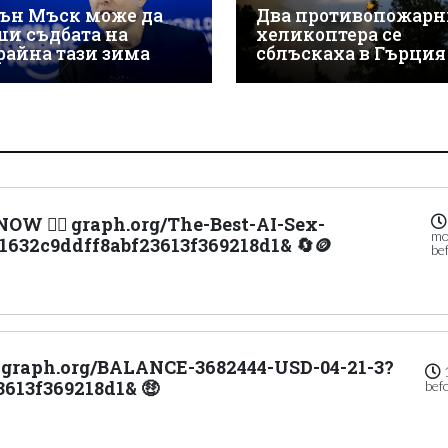
ън Мъск може да
Два противопожарн
ши съдбата на
хеликоптера се
райна тази зима
сблъскаха в Гърция
OW 👉🏼 graph.org/The-Best-AI-Sex-
mo
d1632c9ddff8abf23613f369218d1& 🔄🪙
be
 > graph.org/BALANCE-3682444-USD-04-21-3?
613f369218d1& 🤑
bef