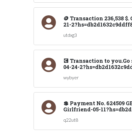
🪙 Transaction 236,538 $
21-2?hs=db2d1632c9ddff8
utdxg3
💽 Transaction to you.G
04-24-2?hs=db2d1632c9dd
wybyer
💲 Payment No. 624509 G
Girlfriend-05-11?hs=db2d
q22ut8