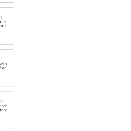
1
nth
fore
1
onth
fore
1
onth
fore