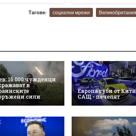
Тагове:
социални мрежи
Великобритани
ев: 16 000 чужденци
 сражават в
раинските
Европа губи от Китай
оръжени сили
САЩ - печелят