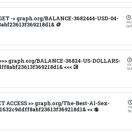
. GET -> graph.org/BALANCE-3682444-USD-04-
mo
abf23613f369218d1& 🪙
be
o >>> graph.org/BALANCE-36824-US-DOLLARS-
m
ff8abf23613f369218d1& <<< 💽
be
ET ACCESS >> graph.org/The-Best-AI-Sex-
m
1632c9ddff8abf23613f369218d1& << 💲
be