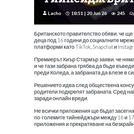
Lacho
18:51 | 20 Jun 26
245
Британското правителство обяви, че ще
деца под 16 години до социалните мреж
платформи като TikTok, Snapchat и Instagr
Премиерът Киър Стармър заяви, че няма
и че тази забрана трябва да бъде въвед
преди Коледа, а забраната да влезе в си
Решението идва след обществена консул
родители подкрепят забраната. Сред най
заради онлайн вреди.
Не всички приложения ще бъдат засегнат
по-големите тийнейджъри между 16 и 17 
приложения и прекратяване на безкрайн