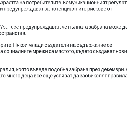
ъзрастта на потребителите. Комуникационният регула
ици предупреждават за потенциалните рискове от
и YouTube предупреждават, че пълната забрана може д
остранства.
рите. Някои млади създатели на съдържание се
на социалните мрежи са мястото, където създават нови
алия, която въведе подобна забрана през декември. 
като много деца все още успяват да заобиколят правила