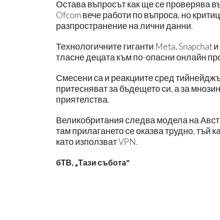
Остава въпросът как ще се проверява в
Ofcom вече работи по въпроса, но крит
разпространение на лични данни.
Технологичните гиганти Meta, Snapchat 
тласне децата към по-опасни онлайн пр
Смесени са и реакциите сред тийнейджъ
притесняват за бъдещето си, а за мнози
приятелства.
Великобритания следва модела на Австр
там прилагането се оказва трудно, тъй 
като използват VPN.
бТВ, „Тази събота"