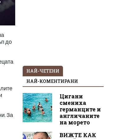
на
ъп до
ецата
НАЙ-ЧЕТЕНИ
НАЙ-КОМЕНТИРАНИ
алите
и
Цигани
смениха
германците и
и. За
англичаните
на морето
ВИЖТЕ КАК