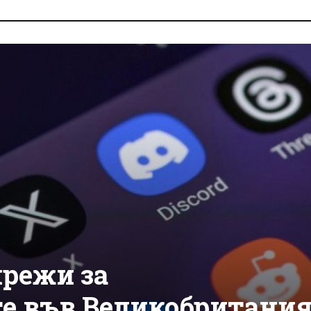
мрежи за
е във Великобритани