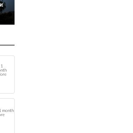
и
1
nth
fore
1 month
ore