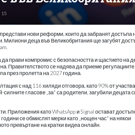
15
 представи нови реформи, които да забранят достъпа 
и. Милиони деца във Великобритания ще загубят дост
am.
 да прави компромис с безопасността и щастието на д
ена. Правителството се надява да приеме регулациите
ла през пролетта на 2027 година.
тация с над 116 хиляди отговора, като 90% от участв
-силните гласове „за" са родители, загубили децата с
и. Приложения като WhatsApp и Signal остават достъпн
години се обмислят мерки като „нощен час" на някои
ото превъртане на кратки видеа онлайн.