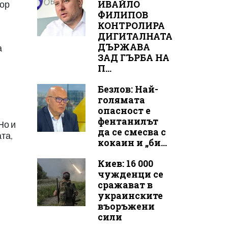
ИВАЙЛО
тор
ФИЛИПОВ
КОНТРОЛИРА
ДИГИТАЛНАТА
ДЪРЖАВА
а
ЗАД ГЪРБА НА
П...
Безлов: Най-
голямата
опасност е
фентанилът
Но и
да се смесва с
та,
кокаин и „би...
Киев: 16 000
чужденци се
сражават в
украинските
въоръжени
сили