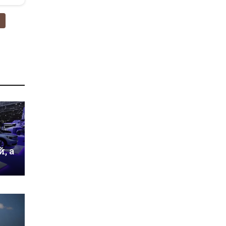
я
, а