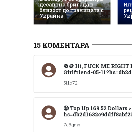
десантна бригада в
Ил
близост до границата с
ре
Украйна
Ук
15 КОМЕНТАРА
🔄🪙 Hi, FUСК ME RIGHT N
Girlfriend-05-11?hs=db2
5i1o72
🤑 Top Up 169.52 Dollars
hs=db2d1632c9ddff8abf23
7d9qmm