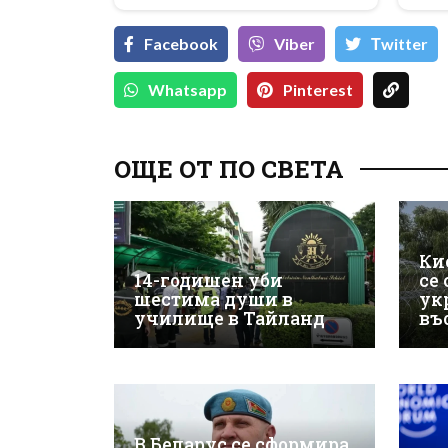
Facebook
Viber
Тwitter
Whatsapp
Pinterest
ОЩЕ ОТ ПО СВЕТА
Ки
14-годишен уби
се
шестима души в
ук
училище в Тайланд
въ
В Беларус се сформира