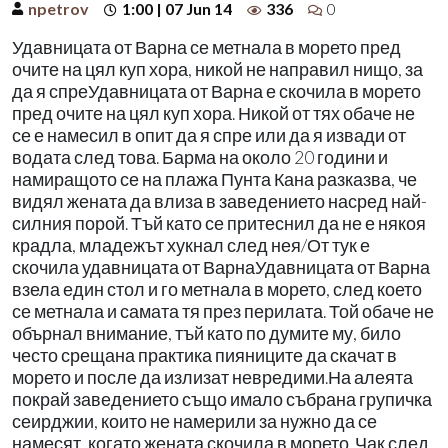
npetrov
1:00 | 07 Jun 14
336
0
Удавницата от Варна се метнала в морето пред
очите на цял куп хора, никой не направил нищо, за
да я спреУдавницата от Варна е скочила в морето
пред очите на цял куп хора. Никой от тях обаче не
се е намесил в опит да я спре или да я извади от
водата след това. Барма на около 20 години и
намиращото се на плажа Пунта Кана разказва, че
видял жената да влиза в заведението насред най-
силния порой. Тъй като се притеснил да не е някоя
крадла, младежът хукнал след нея/От тук е
скочила удавницата от ВарнаУдавницата от Варна
взела един стол и го метнала в морето, след което
се метнала и самата тя през перилата. Той обаче не
обърнал внимание, тъй като по думите му, било
често срещана практика пияниците да скачат в
морето и после да излизат невредими.На алеята
покрай заведението също имало събрана групичка
сеирджии, които не намерили за нужно да се
намесят, когато жената скочила в морето. Чак след