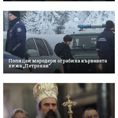
Полицаи мародери ограбиха кървавата
хижа „Петрохан“