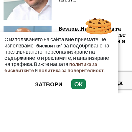
Безлов: Най-голямата
опасност е фентанилът
С използването на сайта вие приемате, че
да се смесва с кокаин и
използваме „
" за подобряване на
бисквитки
„би...
преживяването, персонализиране на
съдържанието и рекламите, и анализиране
на трафика. Вижте нашата
политика за
и
.
бисквитките
политика за поверителност
Киев: 16 000 чужденци
ЗАТВОРИ
OK
се сражават в
украинските
въоръжени сили