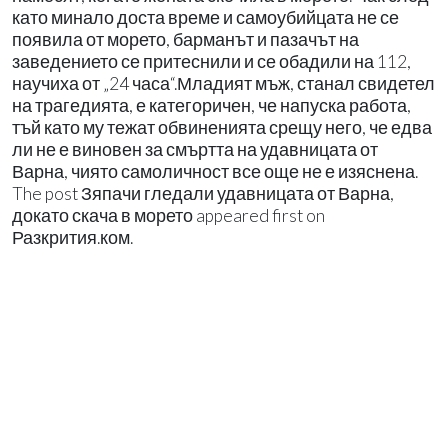
като минало доста време и самоубийцата не се
появила от морето, барманът и пазачът на
заведението се притеснили и се обадили на 112,
научиха от „24 часа“.Младият мъж, станал свидетел
на трагедията, е категоричен, че напуска работа,
тъй като му тежат обвиненията срещу него, че едва
ли не е виновен за смъртта на удавницата от
Варна, чиято самоличност все още не е изяснена.
The post Зяпачи гледали удавницата от Варна,
докато скача в морето appeared first on
Разкрития.ком.