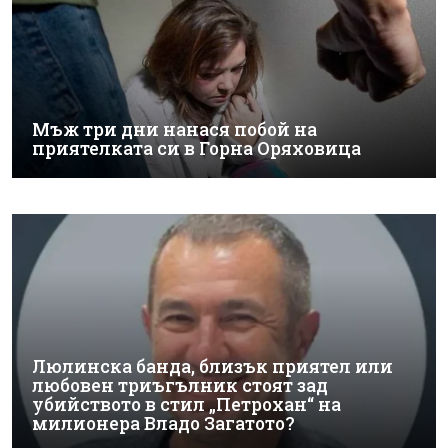
Мъж три дни нанася побой на
приятелката си в Горна Оряховица
Люлинска банда, близък приятел или
любовен триъгълник стоят зад
убийството в стил „Петрохан“ на
милионера Владо Загатото?