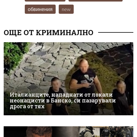
обвинения
new
ОЩЕ ОТ КРИМИНАЛНО
Италианците, нападнати от локали
неонацисти в Банско, си пазарували
дрога от тях