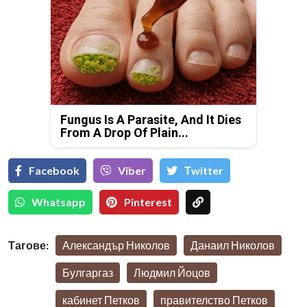
Fungus Is A Parasite, And It Dies
From A Drop Of Plain...
Facebook
Viber
Тwitter
Whatsapp
Pinterest
Тагове:
Александър Николов
Данаил Николов
Булгаргаз
Людмил Йоцов
кабинет Петков
правителство Петков