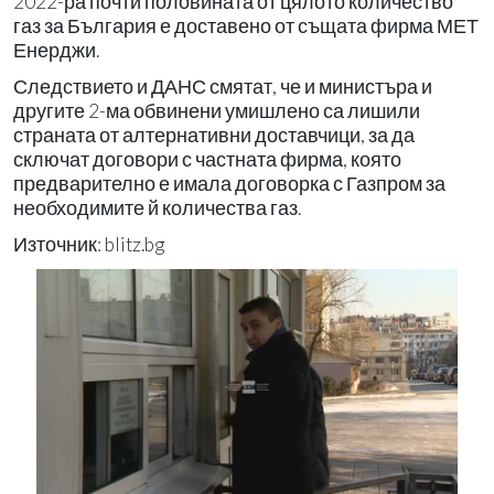
2022-ра почти половината от цялото количество
газ за България е доставено от същата фирма МЕТ
Енерджи.
Следствието и ДАНС смятат, че и министъра и
другите 2-ма обвинени умишлено са лишили
страната от алтернативни доставчици, за да
сключат договори с частната фирма, която
предварително е имала договорка с Газпром за
необходимите й количества газ.
Източник: blitz.bg