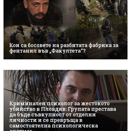
Кои са босовете на разбитата фабрика за
фентанил във „Факултета“?
Криминален психолог за жестокото
убийство в Пловдив: Групата престава
да бъде съвкупност от отделни
личности и се превръща в
самостоятелна психологическа