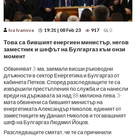
Iva Ivanova
19:31 | 08 Feb 23
917
0
Това са бившият енергиен министър, негов
заместник и шефът на Булгаргаз към онзи
момент
Обвиняват 3-ма, заемали висши ръководни
длъжности в сектор Енергетика и Булгаргаз от
кабинета Петков. Според разследващите те са
извършили престъпления по служба и са нанесли
вреди на държавата за над 88 милиона лева. 3-
мата обвинени са бившият министър на
енергетиката Александър Николов, единият от
заместниците му Данаил Николов и тогавашният
шеф на Булгаргаз Людмил Йоцов.
Разследващите смятат, че те са причинили