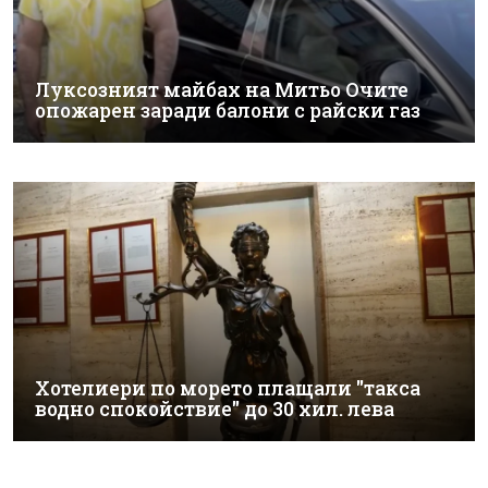
Луксозният майбах на Митьо Очите
опожарен заради балони с райски газ
Хотелиери по морето плащали "такса
водно спокойствие" до 30 хил. лева