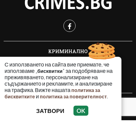
КРИМИНАЛНО
ИНЦИДЕНТИ
С използването на сайта вие приемате, че
АНАЛИЗИ
използваме „
" за подобряване на
бисквитки
ПО СВЕТА
преживяването, персонализиране на
ВОДЕЩИ ТЕМИ
съдържанието и рекламите, и анализиране
на трафика. Вижте нашата
политика за
и
.
бисквитките
политика за поверителност
Използването и публикуването на част или цялото
съдържание на Crimes.BG без разрешение на Медийна
ЗАТВОРИ
OK
група Асмара ЕООД е забранено.
© 2010 - 2026 | Crimes.BG. Всички права запазени.