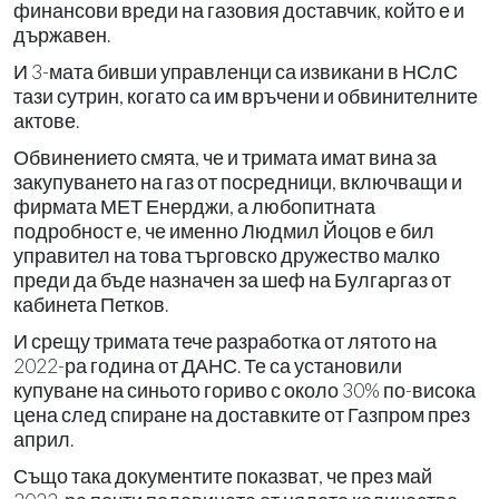
финансови вреди на газовия доставчик, който е и
държавен.
И 3-мата бивши управленци са извикани в НСлС
тази сутрин, когато са им връчени и обвинителните
актове.
Обвинението смята, че и тримата имат вина за
закупуването на газ от посредници, включващи и
фирмата МЕТ Енерджи, а любопитната
подробност е, че именно Людмил Йоцов е бил
управител на това търговско дружество малко
преди да бъде назначен за шеф на Булгаргаз от
кабинета Петков.
И срещу тримата тече разработка от лятото на
2022-ра година от ДАНС. Те са установили
купуване на синьото гориво с около 30% по-висока
цена след спиране на доставките от Газпром през
април.
Също така документите показват, че през май