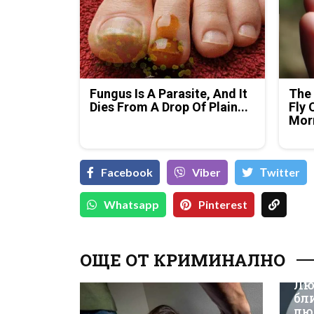
Fungus Is A Parasite, And It
The 
Dies From A Drop Of Plain...
Fly 
Mor
Facebook
Viber
Тwitter
Whatsapp
Pinterest
ОЩЕ ОТ КРИМИНАЛНО
Лю
бл
лю