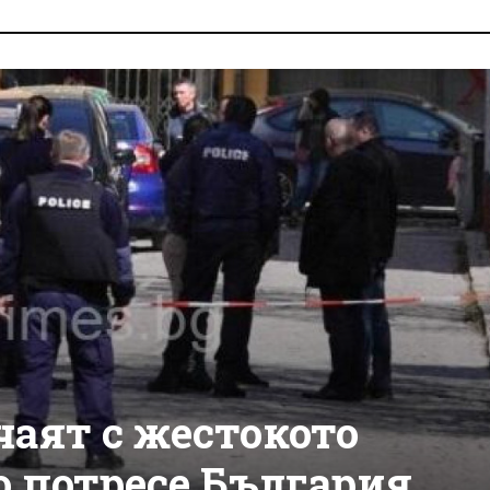
чаят с жестокото
о потресе България