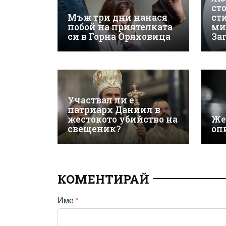
ст
Мъж три дни нанася
ст
побой на приятелката
ми
си в Горна Оряховица
За
Участвал ли е
патриарх Даниил в
жестокото убийство на
Же
свещеник?
оп
КОМЕНТИРАЙ
Име
*