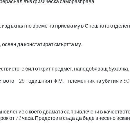
прераснал във физическа саморазправа.
. издъхнал по време на приема му в Спешното отделен
 освен да констатират смъртта му.
твието, е бил открит предмет, наподобяващ бухалка.
твото – 28-годишният Ф.М. – племенник на убития и 50
овление с което двамата са привлечени в качествот
рок от 72 часа. Предстои в съда да бъде внесено искан