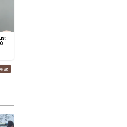
us:
50
рнак