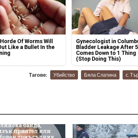
Horde Of Worms Will
Gynecologist in Columb
Out Like a Bullet In the
Bladder Leakage After 
ning
Comes Down to 1 Thing
(Stop Doing This)
Тагове:
Убийство
Бяла Слатина
с. Тъ
линска банда,
изък приятел или
бовен триъгълник