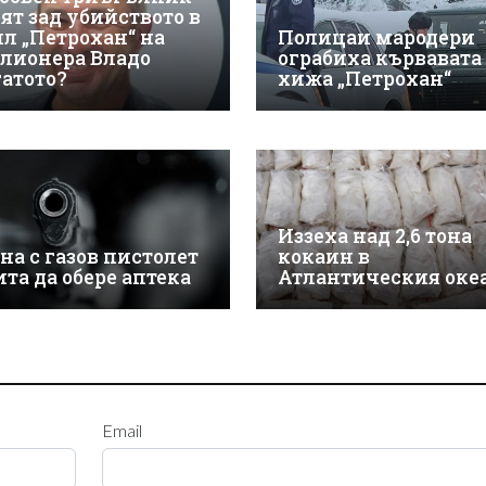
оят зад убийството в
ил „Петрохан“ на
Полицаи мародери
лионера Владо
ограбиха кървавата
гатото?
хижа „Петрохан“
Иззеха над 2,6 тона
на с газов пистолет
кокаин в
ита да обере аптека
Атлантическия оке
Email