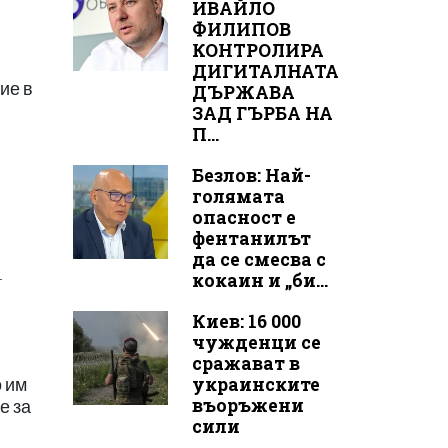
ИВАЙЛО
ФИЛИПОВ
КОНТРОЛИРА
ДИГИТАЛНАТА
ие в
ДЪРЖАВА
ЗАД ГЪРБА НА
П...
Безлов: Най-
голямата
опасност е
фентанилът
да се смесва с
-
кокаин и „би...
Киев: 16 000
чужденци се
сражават в
украинските
о им
въоръжени
е за
сили