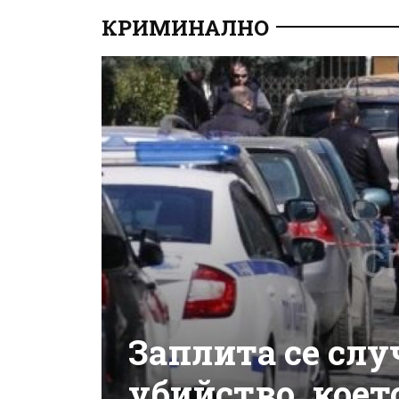
КРИМИНАЛНО
Заплита се слу
убийство, коет