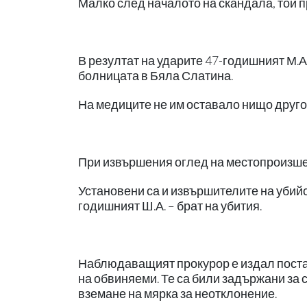
Малко след началото на скандала, той 
В резултат на ударите 47-годишният М.А
болницата в Бяла Слатина.
На медиците не им оставало нищо друго,
При извършения оглед на местопроизшес
Установени са и извършителите на убийс
годишният Ш.А. – брат на убития.
Наблюдаващият прокурор е издал постан
на обвиняеми. Те са били задържани за с
вземане на мярка за неотклонение.