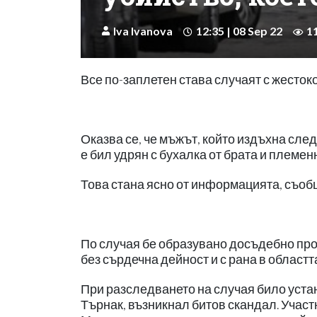
Iva Ivanova
12:35 | 08 Sep 22
1
Все по-заплетен става случаят с жесток
Оказва се, че мъжът, който издъхна сле
е бил удрян с бухалка от брата и племен
Това стана ясно от информацията, съоб
По случая бе образувано досъдебно про
без сърдечна дейност и с рана в областт
При разследването на случая било устано
Търнак, възникнал битов скандал. Участн