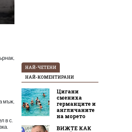
ърнак,
НАЙ-ЧЕТЕНИ
НАЙ-КОМЕНТИРАНИ
Цигани
смениха
а мъж,
германците и
англичаните
на морето
л в с.
зка.
ВИЖТЕ КАК