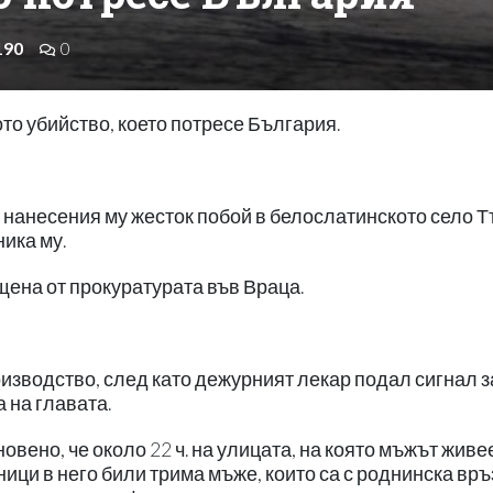
190
0
ото убийство, което потресе България.
д нанесения му жесток побой в белослатинското село Т
ника му.
щена от прокуратурата във Враца.
изводство, след като дежурният лекар подал сигнал з
а на главата.
вено, че около 22 ч. на улицата, на която мъжът живее
ици в него били трима мъже, които са с роднинска връ