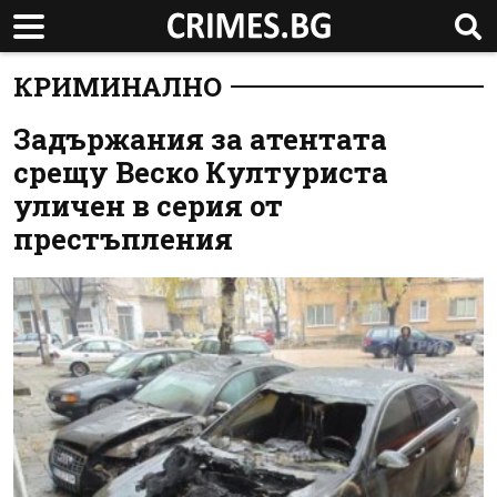
КРИМИНАЛНО
Задържания за атентата
срещу Веско Културиста
уличен в серия от
престъпления