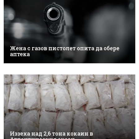
Жена с газов пистолет опита да обере
аптека
Иззеха над 2,6 тона кокаин в