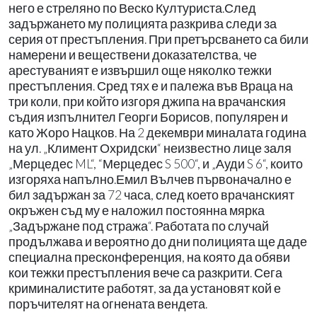
него е стреляно по Веско Културиста.След
задържането му полицията разкрива следи за
серия от престъпления. При претърсването са били
намерени и веществени доказателства, че
арестуваният е извършил още няколко тежки
престъпления. Сред тях е и палежа във Враца на
три коли, при който изгоря джипа на врачанския
съдия изпълнител Георги Борисов, популярен и
като Жоро Нацков. На 2 декември миналата година
на ул. „Климент Охридски“ неизвестно лице заля
„Мерцедес ML“, “Мерцедес S 500“, и „Ауди S 6“, които
изгоряха напълно.Емил Вълчев първоначално е
бил задържан за 72 часа, след което врачанският
окръжен съд му е наложил постоянна мярка
„Задържане под стража“. Работата по случай
продължава и вероятно до дни полицията ще даде
специална пресконференция, на която да обяви
кои тежки престъпления вече са разкрити. Сега
криминалистите работят, за да установят кой е
поръчителят на огнената вендета.