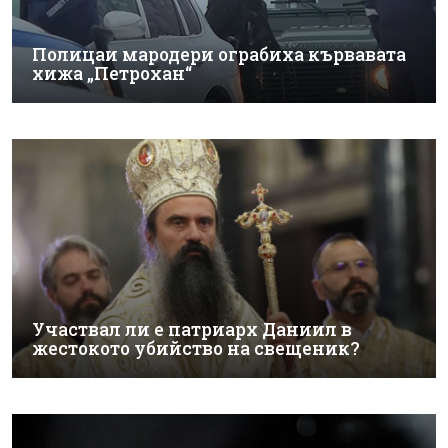
Полицаи мародери ограбиха кървавата
хижа „Петрохан“
Участвал ли е патриарх Даниил в
жестокото убийство на свещеник?