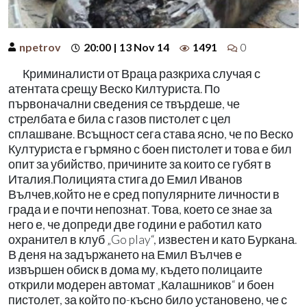
npetrov
20:00 | 13 Nov 14
1491
0
Криминалисти от Враца разкриха случая с
атентата срещу Веско Килтуриста. По
първоначални сведения се твърдеше, че
стрелбата е била с газов пистолет с цел
сплашване. Всъщност сега става ясно, че по Веско
Културиста е гърмяно с боен пистолет и това е бил
опит за убийство, причините за които се губят в
Италия.Полицията стига до Емил Иванов
Вълчев,който не е сред популярните личности в
града и е почти непознат. Това, което се знае за
него е, че допреди две години е работил като
охранител в клуб „Go play“, известен и като Буркана.
В деня на задържането на Емил Вълчев е
извършен обиск в дома му, където полицаите
открили модерен автомат „Калашников“ и боен
пистолет, за който по-късно било установено, че с