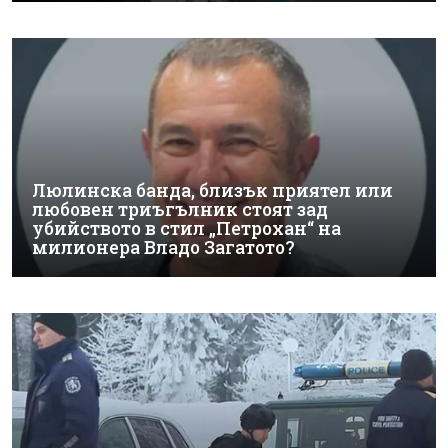
Люлинска банда, близък приятел или
любовен триъгълник стоят зад
убийството в стил „Петрохан“ на
милионера Владо Загатото?