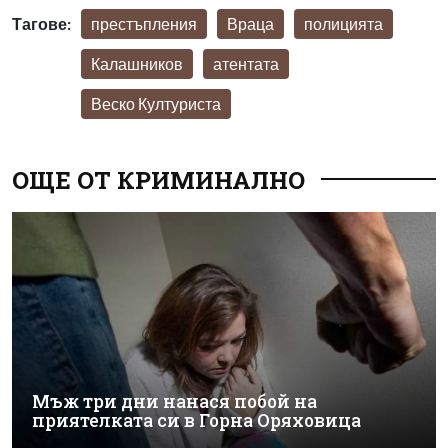
Тагове:
престъпления
Враца
полицията
Калашников
атентата
Веско Културиста
ОЩЕ ОТ КРИМИНАЛНО
Мъж три дни нанася побой на
приятелката си в Горна Оряховица