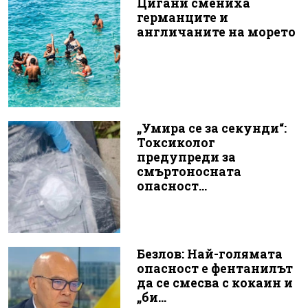
Цигани смениха
германците и
англичаните на морето
„Умира се за секунди“:
Токсиколог
предупреди за
смъртоносната
опасност...
Безлов: Най-голямата
опасност е фентанилът
да се смесва с кокаин и
„би...