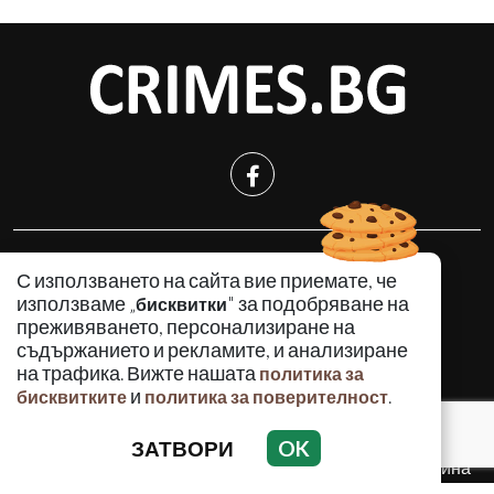
КРИМИНАЛНО
С използването на сайта вие приемате, че
ИНЦИДЕНТИ
използваме „
" за подобряване на
бисквитки
АНАЛИЗИ
преживяването, персонализиране на
съдържанието и рекламите, и анализиране
ПО СВЕТА
на трафика. Вижте нашата
политика за
ВОДЕЩИ ТЕМИ
и
.
бисквитките
политика за поверителност
ЗАТВОРИ
OK
Използването и публикуването на част или цялото
съдържание на Crimes.BG без разрешение на Медийна
група Асмара ЕООД е забранено.