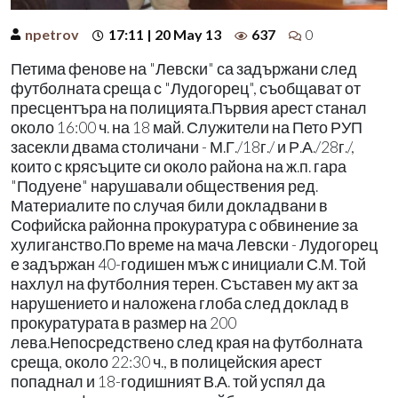
npetrov
17:11 | 20 May 13
637
0
Петима фенове на "Левски" са задържани след
футболната среща с "Лудогорец", съобщават от
пресцентъра на полицията.Първия арест станал
около 16:00 ч. на 18 май. Служители на Пето РУП
засекли двама столичани - М.Г./18г./ и Р.А./28г./,
които с крясъците си около района на ж.п. гара
"Подуене" нарушавали обществения ред.
Материалите по случая били докладвани в
Софийска районна прокуратура с обвинение за
хулиганство.По време на мача Левски - Лудогорец
е задържан 40-годишен мъж с инициали С.М. Той
нахлул на футболния терен. Съставен му акт за
нарушението и наложена глоба след доклад в
прокуратурата в размер на 200
лева.Непосредствено след края на футболната
среща, около 22:30 ч., в полицейския арест
попаднал и 18-годишният В.А. той успял да