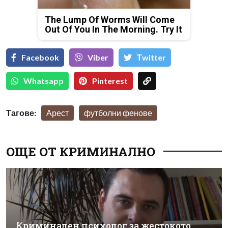
The Lump Of Worms Will Come
Out Of You In The Morning. Try It
Facebook
Viber
Тwitter
Whatsapp
Pinterest
Тагове:
Арест
футболни фенове
ОЩЕ ОТ КРИМИНАЛНО
Криминален психолог за жестокото