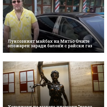
Луксозният майбах на Митьо Очите
опожарен заради балони с райски газ
Хотелиери по морето плащали "такса