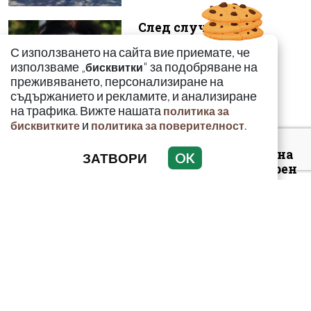
След случая с
родилката от Варна:
С използването на сайта вие приемате, че
Още едно семейство
използваме „
" за подобряване на
бисквитки
разказа за бремен...
преживяването, персонализиране на
съдържанието и рекламите, и анализиране
на трафика. Вижте нашата
политика за
и
.
бисквитките
политика за поверителност
Луксозният майбах на
ЗАТВОРИ
OK
Митьо Очите опожарен
заради балони с райски
газ