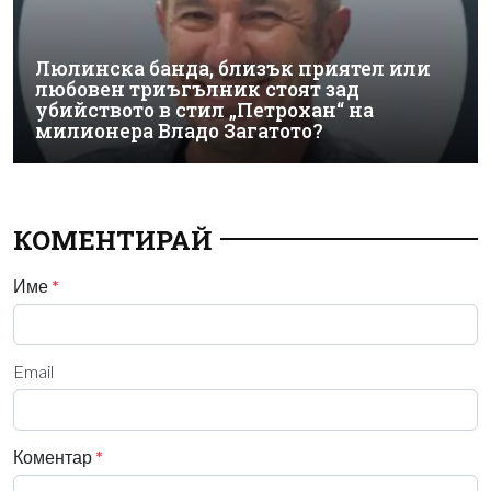
Люлинска банда, близък приятел или
любовен триъгълник стоят зад
убийството в стил „Петрохан“ на
милионера Владо Загатото?
КОМЕНТИРАЙ
Име
*
Email
Коментар
*