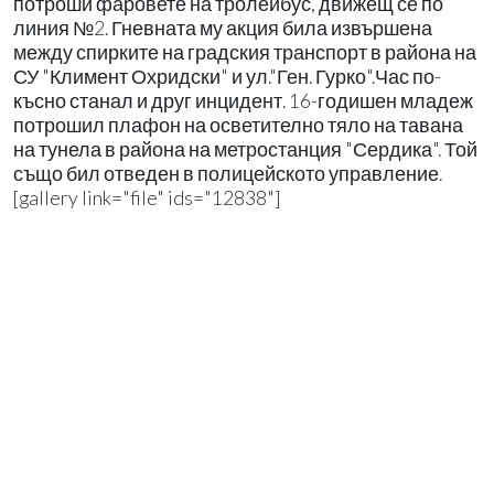
потроши фаровете на тролейбус, движещ се по
линия №2. Гневната му акция била извършена
между спирките на градския транспорт в района на
СУ "Климент Охридски" и ул."Ген. Гурко".Час по-
късно станал и друг инцидент. 16-годишен младеж
потрошил плафон на осветително тяло на тавана
на тунела в района на метростанция "Сердика". Той
също бил отведен в полицейското управление.
[gallery link="file" ids="12838"]