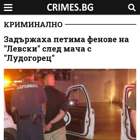
КРИМИНАЛНО
Задържаха петима фенове на
"Левски" след мача с
"Лудогорец"