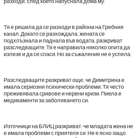
разходи, след което напуснала дома му.
Тя е решила да се разходи в района на Гребния
канал. Докато се разхождала, жената се
подхлъзнала и паднала във водата, разкриват
разследващите. Тя е направила няколко опита да
излезе и да се спаси. Но за съжаление не е успяла.
Разследващите разкриват още, че Димитрина е
имала сериозни психически проблеми. Тя често
преживявала сривове и нервни кризи. Пиела е
медикаменти за заболяването си.
Източници на БЛИЦ разкриват, че младата жена не
е имала проблеми с приятеля си. Не е ясно защо