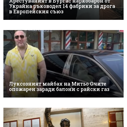
Арестуваният в Бургас наркобарон от
Украйна ръководел 14 фабрики за дрога
в Европейския съюз
Луксозният майбах на Митьо Очите
опожарен заради балони с райски газ