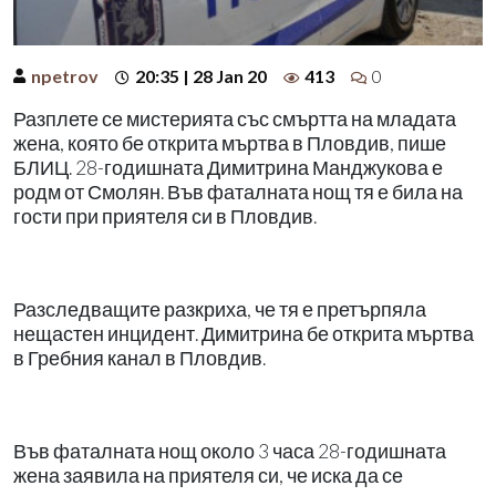
npetrov
20:35 | 28 Jan 20
413
0
Разплете се мистерията със смъртта на младата
жена, която бе открита мъртва в Пловдив, пише
БЛИЦ. 28-годишната Димитрина Манджукова е
родм от Смолян. Във фаталната нощ тя е била на
гости при приятеля си в Пловдив.
Разследващите разкриха, че тя е претърпяла
нещастен инцидент. Димитрина бе открита мъртва
в Гребния канал в Пловдив.
Във фаталната нощ около 3 часа 28-годишната
жена заявила на приятеля си, че иска да се