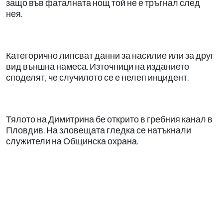
защо във фаталната нощ той не е тръгнал след
нея.
Категорично липсват данни за насилие или за друг
вид външна намеса. Източници на изданието
споделят, че случилото се е нелеп инцидент.
Тялото на Димитрина бе открито в гребния канал в
Пловдив. На зловещата гледка се натъкнали
служители на Общинска охрана.