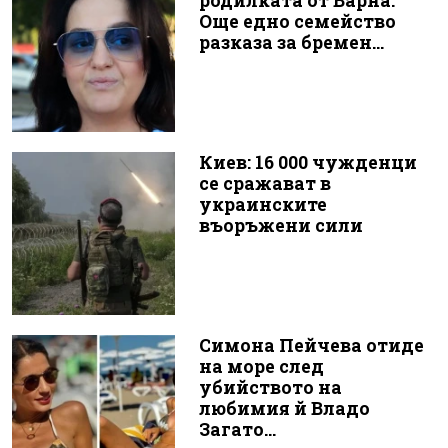
родилката от Варна:
Още едно семейство
разказа за бремен...
Киев: 16 000 чужденци
се сражават в
украинските
въоръжени сили
Симона Пейчева отиде
на море след
убийството на
любимия й Владо
Загато...