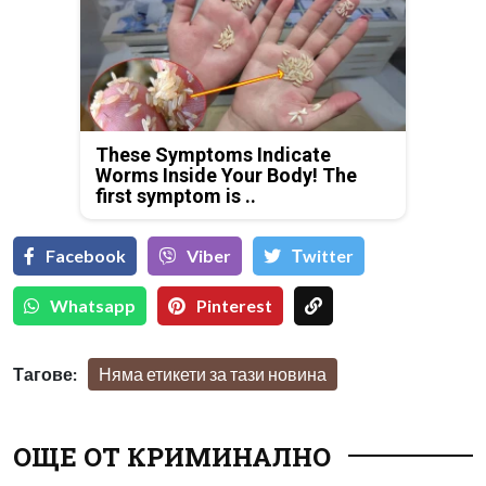
These Symptoms Indicate
Worms Inside Your Body! The
first symptom is ..
Facebook
Viber
Тwitter
Whatsapp
Pinterest
Тагове:
Няма етикети за тази новина
ОЩЕ ОТ КРИМИНАЛНО