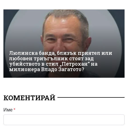
Люлинска банда, близък приятел или
любовен триъгълник стоят зад
убийството в стил „Петрохан“ на
милионера Владо Загатото?
КОМЕНТИРАЙ
Име
*