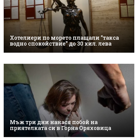
Хотелиери по морето плащали "такса
водно спокойствие" до 30 хил. лева
Мъж три дни нанася побой на
приятелката си в Горна Оряховица